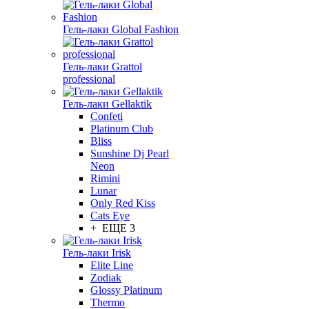
Гель-лаки Global Fashion
Гель-лаки Grattol
professional
Гель-лаки Gellaktik
Confeti
Platinum Club
Bliss
Sunshine Dj Pearl
Neon
Rimini
Lunar
Only Red Kiss
Cats Eye
+ ЕЩЕ 3
Гель-лаки Irisk
Elite Line
Zodiak
Glossy Platinum
Thermo