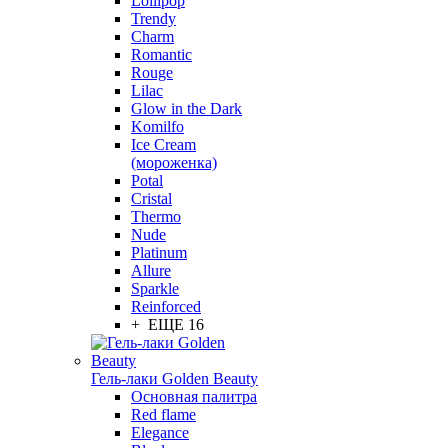
Lollipop
Trendy
Charm
Romantic
Rouge
Lilac
Glow in the Dark
Komilfo
Ice Cream
(мороженка)
Potal
Cristal
Thermo
Nude
Platinum
Allure
Sparkle
Reinforced
+ ЕЩЕ 16
Гель-лаки Golden Beauty
Основная палитра
Red flame
Elegance