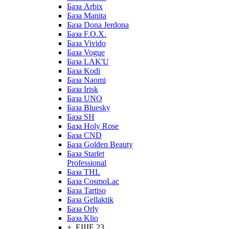
База Arbix
База Manita
База Dona Jerdona
База F.O.X.
База Vivido
База Vogue
База LAK'U
База Kodi
База Naomi
База Irisk
База UNO
База Bluesky
База SH
База Holy Rose
База CND
База Golden Beauty
База Starlet
Professional
База THL
База CosmoLac
База Tartiso
База Gellaktik
База Orly
База Klio
+ ЕЩЕ 23