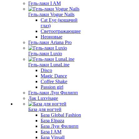
Гель-лаки I AM
Гель-лаки Vogue Nails
Cat Eye (кошачий
глаз)
Светоотражающие
Неоновые
Гель-лаки Ariana Pro
Гель-лаки Luxio
Гель-лаки LunaLine
Disco
Magic Dance
Coffee Shake
Passion girl
Гель-лаки Луи Филипп
Лак Luxvisage
База для ногтей
База Global Fashion
База Elpaza
База Луи Филипп
База I AM
База Vinsall