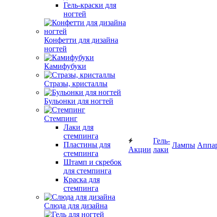
Гель-краски для
ногтей
Конфетти для дизайна
ногтей
Камифубуки
Стразы, кристаллы
Бульонки для ногтей
Стемпинг
Лаки для
стемпинга
Гель-
Пластины для
Лампы
Аппа
Акции
лаки
стемпинга
Штамп и скребок
для стемпинга
Краска для
стемпинга
Слюда для дизайна