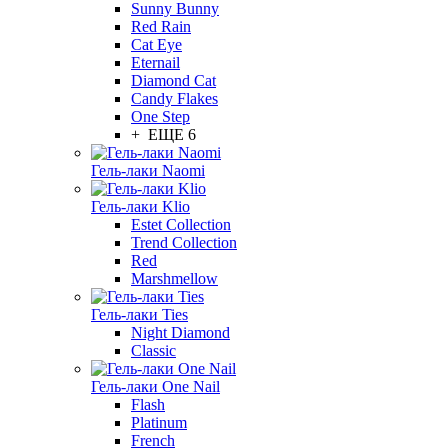
Sunny Bunny
Red Rain
Cat Eye
Eternail
Diamond Cat
Candy Flakes
One Step
+ ЕЩЕ 6
Гель-лаки Naomi
Гель-лаки Klio
Estet Collection
Trend Collection
Red
Marshmellow
Гель-лаки Ties
Night Diamond
Classic
Гель-лаки One Nail
Flash
Platinum
French