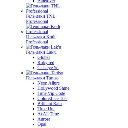
Bluelover
Гель-лаки TNL
Professional
Гель-лаки Kodi
Professional
Гель-лаки Lak'u
Global
Ruby red
Cats eye 5d
Гель-лаки Tartiso
Neon Allure
Hollywood Shine
Time Vip Code
Colored Ice Tcic
Brilliant Rain
Time Uni
At All Time
Aurora
Opal