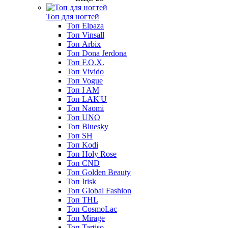
Топ для ногтей
Топ Elpaza
Топ Vinsall
Топ Arbix
Топ Dona Jerdona
Топ F.O.X.
Топ Vivido
Топ Vogue
Топ I AM
Топ LAK'U
Топ Naomi
Топ UNO
Топ Bluesky
Топ SH
Топ Kodi
Топ Holy Rose
Топ CND
Топ Golden Beauty
Топ Irisk
Топ Global Fashion
Топ THL
Топ CosmoLac
Топ Mirage
Топ Tartiso