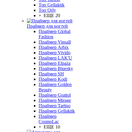
Топ Gellaktik
Топ Orly
+ ЕЩЕ 20
Праймер для ногтей
Праймер Global
Fashion
Праймер Vinsall
Праймер Arbix
Праймер Vivido
Праймер LAK'U
Праймер Elpaza
Праймер Bluesky
Праймер SH
Праймер Kodi
Праймер Golden
Beauty
Праймер Grattol
Праймер Mirage
Праймер Tartiso
Праймер Gellaktik
Праймер
CosmoLac
+ ЕЩЕ 10