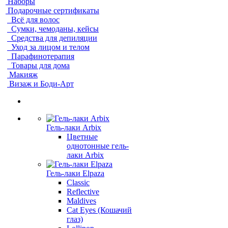
Наборы
Подарочные сертификаты
Всё для волос
Сумки, чемоданы, кейсы
Средства для депиляции
Уход за лицом и телом
Парафинотерапия
Товары для дома
Макияж
Визаж и Боди-Арт
Гель-лаки Arbix
Цветные
однотонные гель-
лаки Arbix
Гель-лаки Elpaza
Classic
Reflective
Maldives
Cat Eyes (Кошачий
глаз)