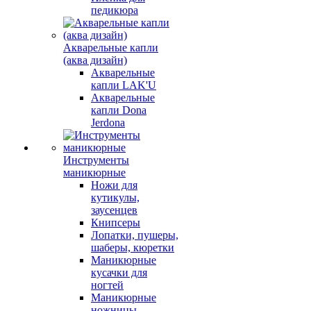
педикюра
Акварельные капли
(аква дизайн)
Акварельные
капли LAK'U
Акварельные
капли Dona
Jerdona
Инструменты
маникюрные
Ножи для
кутикулы,
заусенцев
Книпсеры
Лопатки, пушеры,
шаберы, кюретки
Маникюрные
кусачки для
ногтей
Маникюрные
ножницы