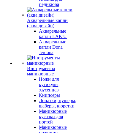
педикюра
Акварельные капли
(аква дизайн)
Акварельные
капли LAK'U
Акварельные
капли Dona
Jerdona
Инструменты
маникюрные
Ножи для
кутикулы,
заусенцев
Книпсеры
Лопатки, пушеры,
шаберы, кюретки
Маникюрные
кусачки для
ногтей
Маникюрные
ножницы