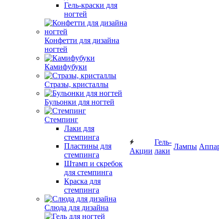
Гель-краски для
ногтей
Конфетти для дизайна
ногтей
Камифубуки
Стразы, кристаллы
Бульонки для ногтей
Стемпинг
Лаки для
стемпинга
Гель-
Пластины для
Лампы
Аппа
Акции
лаки
стемпинга
Штамп и скребок
для стемпинга
Краска для
стемпинга
Слюда для дизайна