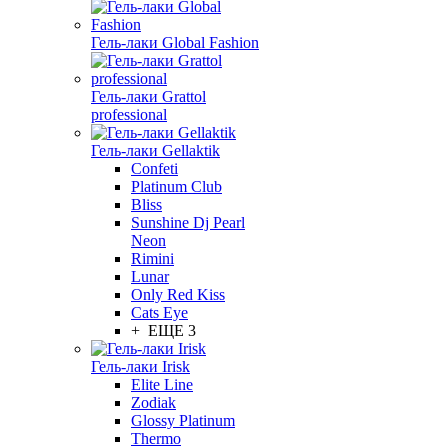
Гель-лаки Global Fashion
Гель-лаки Grattol
professional
Гель-лаки Gellaktik
Confeti
Platinum Club
Bliss
Sunshine Dj Pearl
Neon
Rimini
Lunar
Only Red Kiss
Cats Eye
+ ЕЩЕ 3
Гель-лаки Irisk
Elite Line
Zodiak
Glossy Platinum
Thermo