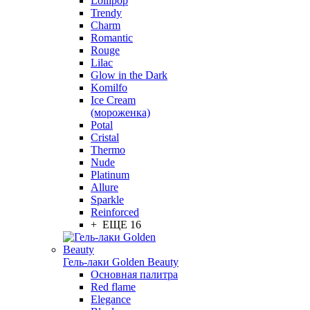
Lollipop
Trendy
Charm
Romantic
Rouge
Lilac
Glow in the Dark
Komilfo
Ice Cream
(мороженка)
Potal
Cristal
Thermo
Nude
Platinum
Allure
Sparkle
Reinforced
+ ЕЩЕ 16
Гель-лаки Golden Beauty
Основная палитра
Red flame
Elegance