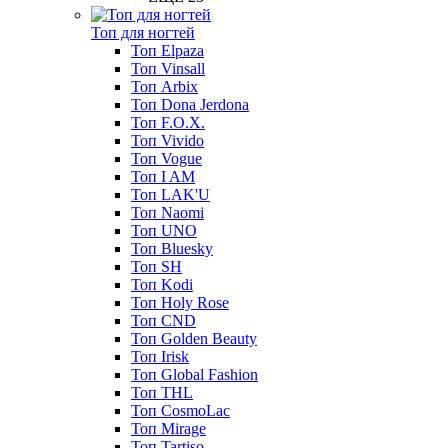
Топ для ногтей
Топ Elpaza
Топ Vinsall
Топ Arbix
Топ Dona Jerdona
Топ F.O.X.
Топ Vivido
Топ Vogue
Топ I AM
Топ LAK'U
Топ Naomi
Топ UNO
Топ Bluesky
Топ SH
Топ Kodi
Топ Holy Rose
Топ CND
Топ Golden Beauty
Топ Irisk
Топ Global Fashion
Топ THL
Топ CosmoLac
Топ Mirage
Топ Tartiso