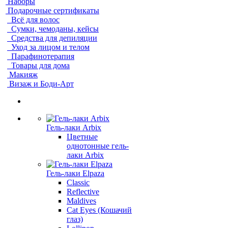
Наборы
Подарочные сертификаты
Всё для волос
Сумки, чемоданы, кейсы
Средства для депиляции
Уход за лицом и телом
Парафинотерапия
Товары для дома
Макияж
Визаж и Боди-Арт
Гель-лаки Arbix
Цветные
однотонные гель-
лаки Arbix
Гель-лаки Elpaza
Classic
Reflective
Maldives
Cat Eyes (Кошачий
глаз)