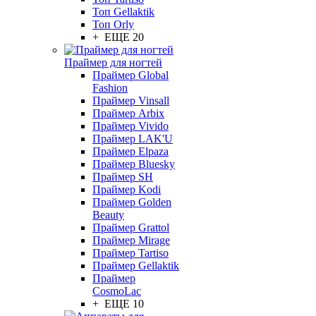
Топ Gellaktik
Топ Orly
+ ЕЩЕ 20
Праймер для ногтей
Праймер Global
Fashion
Праймер Vinsall
Праймер Arbix
Праймер Vivido
Праймер LAK'U
Праймер Elpaza
Праймер Bluesky
Праймер SH
Праймер Kodi
Праймер Golden
Beauty
Праймер Grattol
Праймер Mirage
Праймер Tartiso
Праймер Gellaktik
Праймер
CosmoLac
+ ЕЩЕ 10