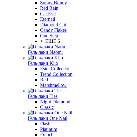
Sunny Bunny
Red Rain
Cat Eye
Eternail
Diamond Cat
Candy Flakes
One Step
+ ЕЩЕ 6
Гель-лаки Naomi
Гель-лаки Klio
Estet Collection
Trend Collection
Red
Marshmellow
Гель-лаки Ties
Night Diamond
Classic
Гель-лаки One Nail
Flash
Platinum
French