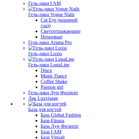
Гель-лаки I AM
Гель-лаки Vogue Nails
Cat Eye (кошачий
глаз)
Светоотражающие
Неоновые
Гель-лаки Ariana Pro
Гель-лаки Luxio
Гель-лаки LunaLine
Disco
Magic Dance
Coffee Shake
Passion girl
Гель-лаки Луи Филипп
Лак Luxvisage
База для ногтей
База Global Fashion
База Elpaza
База Луи Филипп
База I AM
База Vinsall