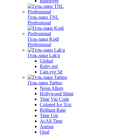
Bluelover
Гель-лаки TNL
Professional
Гель-лаки Kodi
Professional
Гель-лаки Lak'u
Global
Ruby red
Cats eye 5d
Гель-лаки Tartiso
Neon Allure
Hollywood Shine
Time Vip Code
Colored Ice Tcic
Brilliant Rain
Time Uni
At All Time
Aurora
Opal