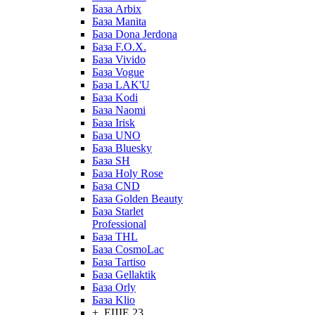
База Arbix
База Manita
База Dona Jerdona
База F.O.X.
База Vivido
База Vogue
База LAK'U
База Kodi
База Naomi
База Irisk
База UNO
База Bluesky
База SH
База Holy Rose
База CND
База Golden Beauty
База Starlet
Professional
База THL
База CosmoLac
База Tartiso
База Gellaktik
База Orly
База Klio
+ ЕЩЕ 23