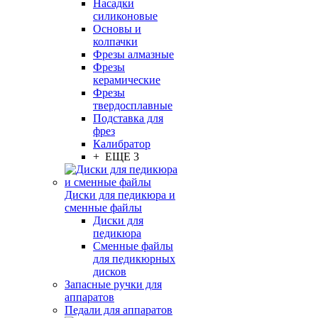
Насадки
силиконовые
Основы и
колпачки
Фрезы алмазные
Фрезы
керамические
Фрезы
твердосплавные
Подставка для
фрез
Калибратор
+ ЕЩЕ 3
Диски для педикюра и
сменные файлы
Диски для
педикюра
Сменные файлы
для педикюрных
дисков
Запасные ручки для
аппаратов
Педали для аппаратов