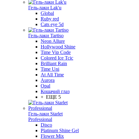
Гель-лаки Lak'u
Global
Ruby red
Cats eye 5d
Гель-лаки Tartiso
Neon Allure
Hollywood Shine
Time Vip Code
Colored Ice Tcic
Brilliant Rain
Time Uni
At All Time
Aurora
Opal
Кошачий глаз
+ ЕЩЕ 5
Гель-лаки Starlet
Professional
Disco
Platinum Shine Gel
Flower Mix