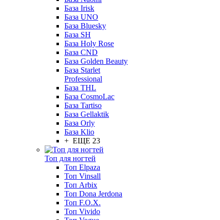
База Irisk
База UNO
База Bluesky
База SH
База Holy Rose
База CND
База Golden Beauty
База Starlet
Professional
База THL
База CosmoLac
База Tartiso
База Gellaktik
База Orly
База Klio
+ ЕЩЕ 23
Топ для ногтей
Топ Elpaza
Топ Vinsall
Топ Arbix
Топ Dona Jerdona
Топ F.O.X.
Топ Vivido