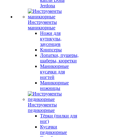
капли Dona
Jerdona
Инструменты
маникюрные
Ножи для
кутикулы,
заусенцев
Книпсеры
Лопатки, пушеры,
шаберы, кюретки
Маникюрные
кусачки для
ногтей
Маникюрные
ножницы
Инструменты
педикюрные
Тёрки (пилки для
ног)
Кусачки
педикюрные