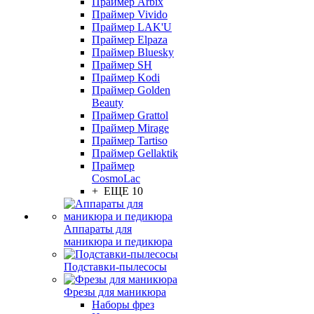
Праймер Arbix
Праймер Vivido
Праймер LAK'U
Праймер Elpaza
Праймер Bluesky
Праймер SH
Праймер Kodi
Праймер Golden
Beauty
Праймер Grattol
Праймер Mirage
Праймер Tartiso
Праймер Gellaktik
Праймер
CosmoLac
+ ЕЩЕ 10
Аппараты для
маникюра и педикюра
Подставки-пылесосы
Фрезы для маникюра
Наборы фрез