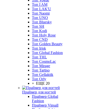
Топ Vogue
Топ I AM
Топ LAK'U
Топ Naomi
Топ UNO
Топ Bluesky
Топ SH
Топ Kodi
Топ Holy Rose
Топ CND
Топ Golden Beauty
Топ Irisk
Топ Global Fashion
Топ THL
Топ CosmoLac
Топ Mirage
Топ Tartiso
Топ Gellaktik
Топ Orly
+ ЕЩЕ 20
Праймер для ногтей
Праймер Global
Fashion
Праймер Vinsall