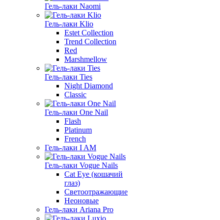
Гель-лаки Naomi
Гель-лаки Klio
Estet Collection
Trend Collection
Red
Marshmellow
Гель-лаки Ties
Night Diamond
Classic
Гель-лаки One Nail
Flash
Platinum
French
Гель-лаки I AM
Гель-лаки Vogue Nails
Cat Eye (кошачий
глаз)
Светоотражающие
Неоновые
Гель-лаки Ariana Pro