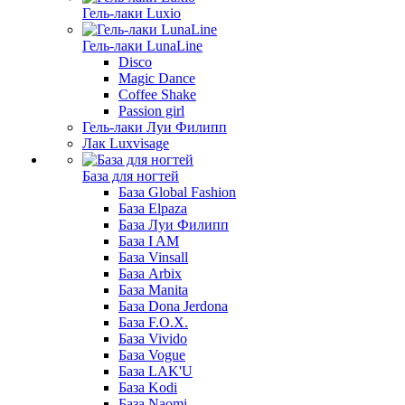
Гель-лаки Luxio
Гель-лаки LunaLine
Disco
Magic Dance
Coffee Shake
Passion girl
Гель-лаки Луи Филипп
Лак Luxvisage
База для ногтей
База Global Fashion
База Elpaza
База Луи Филипп
База I AM
База Vinsall
База Arbix
База Manita
База Dona Jerdona
База F.O.X.
База Vivido
База Vogue
База LAK'U
База Kodi
База Naomi