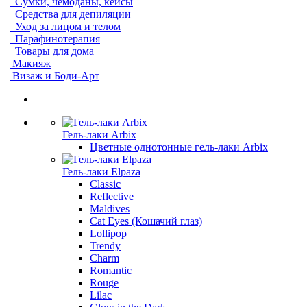
Сумки, чемоданы, кейсы
Средства для депиляции
Уход за лицом и телом
Парафинотерапия
Товары для дома
Макияж
Визаж и Боди-Арт
Гель-лаки Arbix
Цветные однотонные гель-лаки Arbix
Гель-лаки Elpaza
Classic
Reflective
Maldives
Cat Eyes (Кошачий глаз)
Lollipop
Trendy
Charm
Romantic
Rouge
Lilac