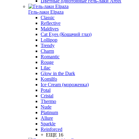
Цветные однотонные гель-лаки Arbix
Гель-лаки Elpaza
Classic
Reflective
Maldives
Cat Eyes (Кошачий глаз)
Lollipop
Trendy
Charm
Romantic
Rouge
Lilac
Glow in the Dark
Komilfo
Ice Cream (мороженка)
Potal
Cristal
Thermo
Nude
Platinum
Allure
Sparkle
Reinforced
+ ЕЩЕ 16