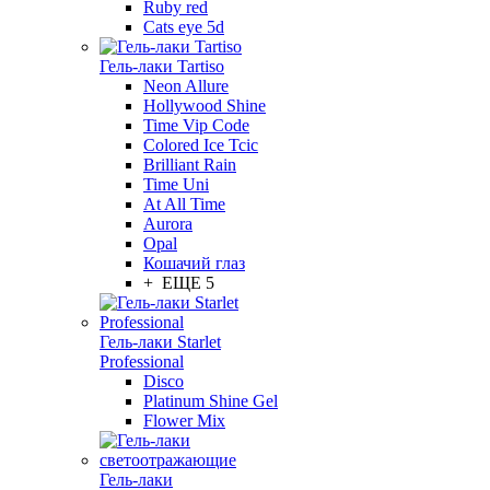
Ruby red
Cats eye 5d
Гель-лаки Tartiso
Neon Allure
Hollywood Shine
Time Vip Code
Colored Ice Tcic
Brilliant Rain
Time Uni
At All Time
Aurora
Opal
Кошачий глаз
+ ЕЩЕ 5
Гель-лаки Starlet
Professional
Disco
Platinum Shine Gel
Flower Mix
Гель-лаки