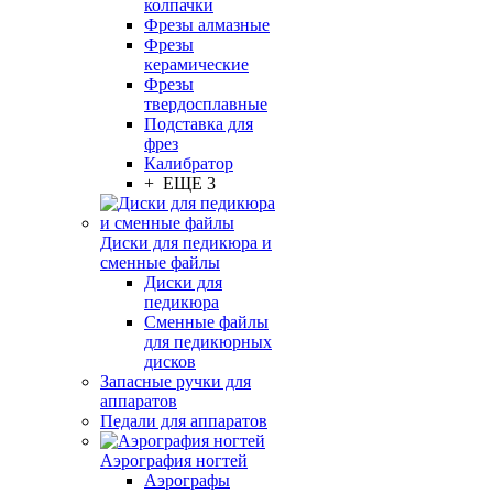
колпачки
Фрезы алмазные
Фрезы
керамические
Фрезы
твердосплавные
Подставка для
фрез
Калибратор
+ ЕЩЕ 3
Диски для педикюра и
сменные файлы
Диски для
педикюра
Сменные файлы
для педикюрных
дисков
Запасные ручки для
аппаратов
Педали для аппаратов
Аэрография ногтей
Аэрографы