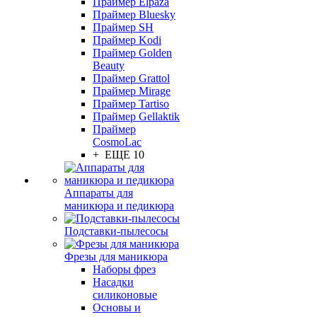
Праймер Elpaza
Праймер Bluesky
Праймер SH
Праймер Kodi
Праймер Golden
Beauty
Праймер Grattol
Праймер Mirage
Праймер Tartiso
Праймер Gellaktik
Праймер
CosmoLac
+ ЕЩЕ 10
Аппараты для
маникюра и педикюра
Подставки-пылесосы
Фрезы для маникюра
Наборы фрез
Насадки
силиконовые
Основы и