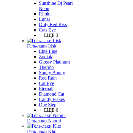
Sunshine Dj Pearl
Neon
Rimini
Lunar
Only Red Kiss
Cats Eye
+ ЕЩЕ 3
Гель-лаки Irisk
Elite Line
Zodiak
Glossy Platinum
Thermo
Sunny Bunny
Red Rain
Cat Eye
Eternail
Diamond Cat
Candy Flakes
One Step
+ ЕЩЕ 6
Гель-лаки Naomi
Гель-лаки Klio