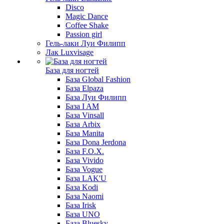
Disco
Magic Dance
Coffee Shake
Passion girl
Гель-лаки Луи Филипп
Лак Luxvisage
База для ногтей
База Global Fashion
База Elpaza
База Луи Филипп
База I AM
База Vinsall
База Arbix
База Manita
База Dona Jerdona
База F.O.X.
База Vivido
База Vogue
База LAK'U
База Kodi
База Naomi
База Irisk
База UNO
База Bluesky