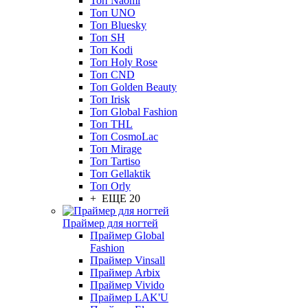
Топ Naomi
Топ UNO
Топ Bluesky
Топ SH
Топ Kodi
Топ Holy Rose
Топ CND
Топ Golden Beauty
Топ Irisk
Топ Global Fashion
Топ THL
Топ CosmoLac
Топ Mirage
Топ Tartiso
Топ Gellaktik
Топ Orly
+ ЕЩЕ 20
Праймер для ногтей
Праймер Global
Fashion
Праймер Vinsall
Праймер Arbix
Праймер Vivido
Праймер LAK'U