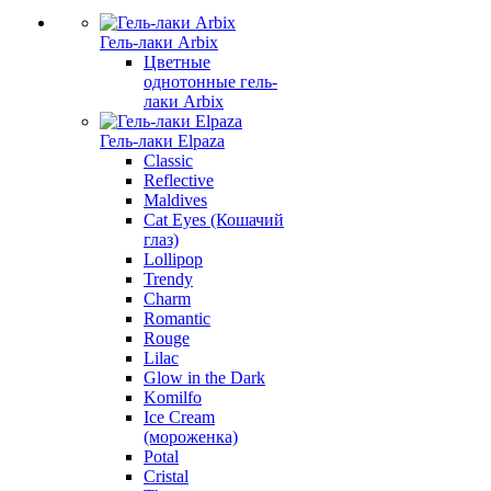
Гель-лаки Arbix
Цветные
однотонные гель-
лаки Arbix
Гель-лаки Elpaza
Classic
Reflective
Maldives
Cat Eyes (Кошачий
глаз)
Lollipop
Trendy
Charm
Romantic
Rouge
Lilac
Glow in the Dark
Komilfo
Ice Cream
(мороженка)
Potal
Cristal