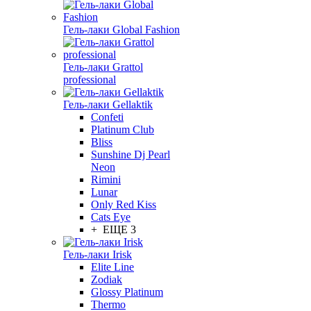
Гель-лаки Global Fashion
Гель-лаки Grattol
professional
Гель-лаки Gellaktik
Confeti
Platinum Club
Bliss
Sunshine Dj Pearl
Neon
Rimini
Lunar
Only Red Kiss
Cats Eye
+ ЕЩЕ 3
Гель-лаки Irisk
Elite Line
Zodiak
Glossy Platinum
Thermo