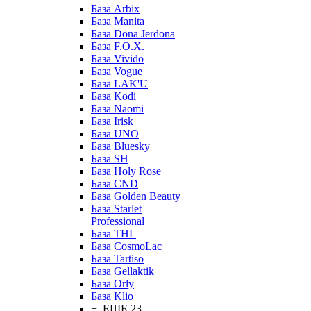
База Arbix
База Manita
База Dona Jerdona
База F.O.X.
База Vivido
База Vogue
База LAK'U
База Kodi
База Naomi
База Irisk
База UNO
База Bluesky
База SH
База Holy Rose
База CND
База Golden Beauty
База Starlet
Professional
База THL
База CosmoLac
База Tartiso
База Gellaktik
База Orly
База Klio
+ ЕЩЕ 23