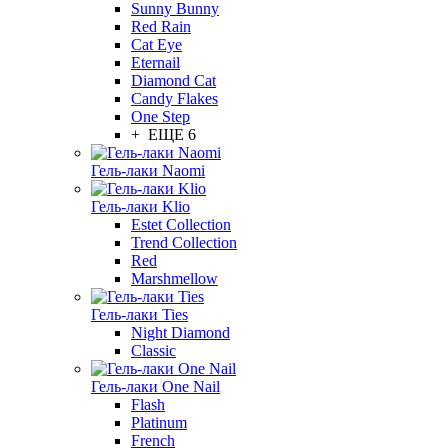
Sunny Bunny
Red Rain
Cat Eye
Eternail
Diamond Cat
Candy Flakes
One Step
+ ЕЩЕ 6
Гель-лаки Naomi
Гель-лаки Klio
Estet Collection
Trend Collection
Red
Marshmellow
Гель-лаки Ties
Night Diamond
Classic
Гель-лаки One Nail
Flash
Platinum
French