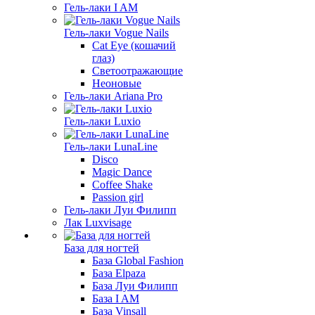
Гель-лаки I AM
Гель-лаки Vogue Nails
Cat Eye (кошачий
глаз)
Светоотражающие
Неоновые
Гель-лаки Ariana Pro
Гель-лаки Luxio
Гель-лаки LunaLine
Disco
Magic Dance
Coffee Shake
Passion girl
Гель-лаки Луи Филипп
Лак Luxvisage
База для ногтей
База Global Fashion
База Elpaza
База Луи Филипп
База I AM
База Vinsall