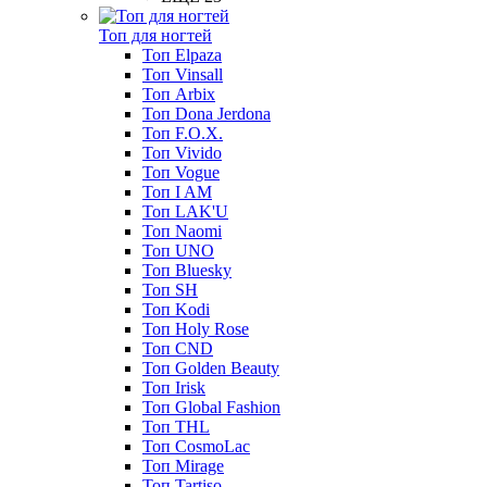
Топ для ногтей
Топ Elpaza
Топ Vinsall
Топ Arbix
Топ Dona Jerdona
Топ F.O.X.
Топ Vivido
Топ Vogue
Топ I AM
Топ LAK'U
Топ Naomi
Топ UNO
Топ Bluesky
Топ SH
Топ Kodi
Топ Holy Rose
Топ CND
Топ Golden Beauty
Топ Irisk
Топ Global Fashion
Топ THL
Топ CosmoLac
Топ Mirage
Топ Tartiso