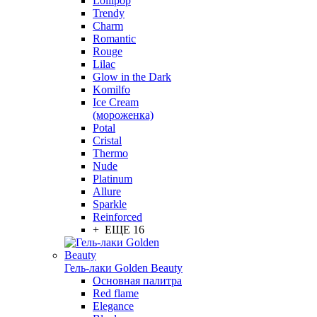
Lollipop
Trendy
Charm
Romantic
Rouge
Lilac
Glow in the Dark
Komilfo
Ice Cream
(мороженка)
Potal
Cristal
Thermo
Nude
Platinum
Allure
Sparkle
Reinforced
+ ЕЩЕ 16
Гель-лаки Golden Beauty
Основная палитра
Red flame
Elegance