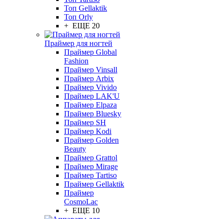
Топ Gellaktik
Топ Orly
+ ЕЩЕ 20
Праймер для ногтей
Праймер Global
Fashion
Праймер Vinsall
Праймер Arbix
Праймер Vivido
Праймер LAK'U
Праймер Elpaza
Праймер Bluesky
Праймер SH
Праймер Kodi
Праймер Golden
Beauty
Праймер Grattol
Праймер Mirage
Праймер Tartiso
Праймер Gellaktik
Праймер
CosmoLac
+ ЕЩЕ 10