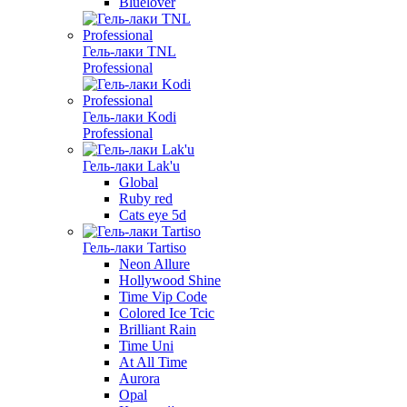
Bluelover
Гель-лаки TNL
Professional
Гель-лаки Kodi
Professional
Гель-лаки Lak'u
Global
Ruby red
Cats eye 5d
Гель-лаки Tartiso
Neon Allure
Hollywood Shine
Time Vip Code
Colored Ice Tcic
Brilliant Rain
Time Uni
At All Time
Aurora
Opal