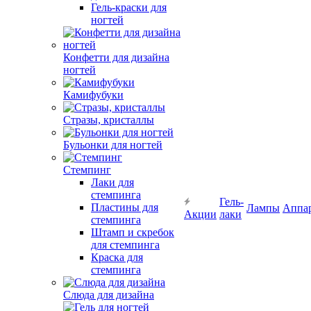
Гель-краски для
ногтей
Конфетти для дизайна
ногтей
Камифубуки
Стразы, кристаллы
Бульонки для ногтей
Стемпинг
Лаки для
стемпинга
Гель-
Пластины для
Лампы
Аппа
Акции
лаки
стемпинга
Штамп и скребок
для стемпинга
Краска для
стемпинга
Слюда для дизайна