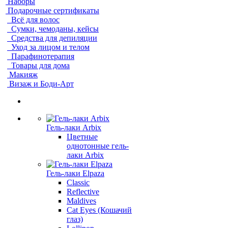
Наборы
Подарочные сертификаты
Всё для волос
Сумки, чемоданы, кейсы
Средства для депиляции
Уход за лицом и телом
Парафинотерапия
Товары для дома
Макияж
Визаж и Боди-Арт
Гель-лаки Arbix
Цветные
однотонные гель-
лаки Arbix
Гель-лаки Elpaza
Classic
Reflective
Maldives
Cat Eyes (Кошачий
глаз)