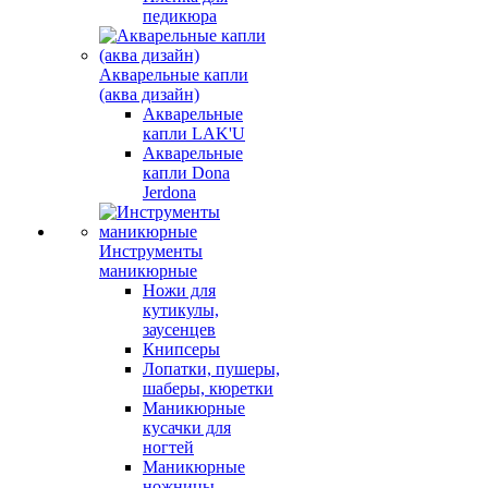
педикюра
Акварельные капли
(аква дизайн)
Акварельные
капли LAK'U
Акварельные
капли Dona
Jerdona
Инструменты
маникюрные
Ножи для
кутикулы,
заусенцев
Книпсеры
Лопатки, пушеры,
шаберы, кюретки
Маникюрные
кусачки для
ногтей
Маникюрные
ножницы