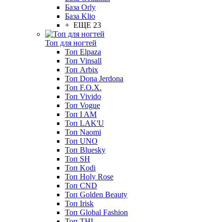
База Orly
База Klio
+ ЕЩЕ 23
Топ для ногтей
Топ Elpaza
Топ Vinsall
Топ Arbix
Топ Dona Jerdona
Топ F.O.X.
Топ Vivido
Топ Vogue
Топ I AM
Топ LAK'U
Топ Naomi
Топ UNO
Топ Bluesky
Топ SH
Топ Kodi
Топ Holy Rose
Топ CND
Топ Golden Beauty
Топ Irisk
Топ Global Fashion
Топ THL