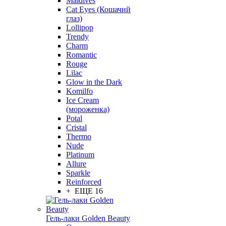
Maldives
Cat Eyes (Кошачий
глаз)
Lollipop
Trendy
Charm
Romantic
Rouge
Lilac
Glow in the Dark
Komilfo
Ice Cream
(мороженка)
Potal
Cristal
Thermo
Nude
Platinum
Allure
Sparkle
Reinforced
+ ЕЩЕ 16
Гель-лаки Golden Beauty