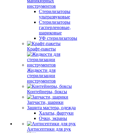
маникюрных
инструментов
Стерилизаторы
ультразвуковые
Стерилизаторы
гасперленовые,
шариковые
УФ стерилизаторы
Крафт-пакеты
Жидкости для
стерилизации
инструментов
Контейнеры, боксы
Запчасти, шарики
Защита мастера, одежда
Халаты, фартуки
Очки, экраны
Антисептики для рук