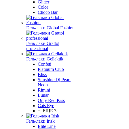
Glitter
Color
Choco Bar
Гель-лаки Global Fashion
Гель-лаки Grattol
professional
Гель-лаки Gellaktik
Confeti
Platinum Club
Bliss
Sunshine Dj Pearl
Neon
Rimini
Lunar
Only Red Kiss
Cats Eye
+ ЕЩЕ 3
Гель-лаки Irisk
Elite Line