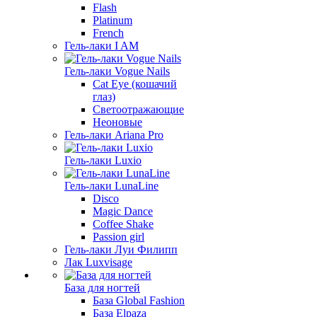
Flash
Platinum
French
Гель-лаки I AM
Гель-лаки Vogue Nails
Cat Eye (кошачий
глаз)
Светоотражающие
Неоновые
Гель-лаки Ariana Pro
Гель-лаки Luxio
Гель-лаки LunaLine
Disco
Magic Dance
Coffee Shake
Passion girl
Гель-лаки Луи Филипп
Лак Luxvisage
База для ногтей
База Global Fashion
База Elpaza