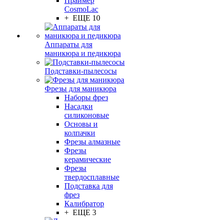
Праймер
CosmoLac
+ ЕЩЕ 10
Аппараты для
маникюра и педикюра
Подставки-пылесосы
Фрезы для маникюра
Наборы фрез
Насадки
силиконовые
Основы и
колпачки
Фрезы алмазные
Фрезы
керамические
Фрезы
твердосплавные
Подставка для
фрез
Калибратор
+ ЕЩЕ 3