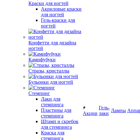
Краски для ногтей
Акриловые краски
для ногтей
Гель-краски для
ногтей
Конфетти для дизайна
ногтей
Камифубуки
Стразы, кристаллы
Бульонки для ногтей
Стемпинг
Лаки для
стемпинга
Гель-
Пластины для
Лампы
Аппа
Акции
лаки
стемпинга
Штамп и скребок
для стемпинга
Краска для
стемпинга