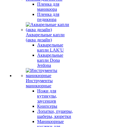
Пленка для
маникюра
Пленка для
педикюра
Акварельные капли
(аква дизайн)
Акварельные
капли LAK'U
Акварельные
капли Dona
Jerdona
Инструменты
маникюрные
Ножи для
кутикулы,
заусенцев
Книпсеры
Лопатки, пушеры,
шаберы, кюретки
Маникюрные
кусачки для