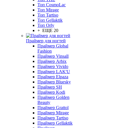
Топ CosmoLac
Топ Mirage
Топ Tartiso
Топ Gellaktik
Топ Orly
+ ЕЩЕ 20
Праймер для ногтей
Праймер Global
Fashion
Праймер Vinsall
Праймер Arbix
Праймер Vivido
Праймер LAK'U
Праймер Elpaza
Праймер Bluesky
Праймер SH
Праймер Kodi
Праймер Golden
Beauty
Праймер Grattol
Праймер Mirage
Праймер Tartiso
Праймер Gellaktik