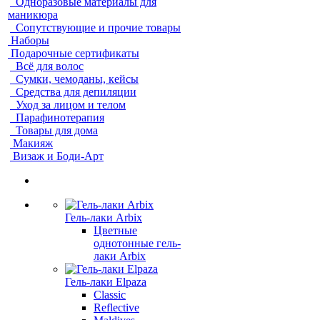
Одноразовые материалы для
маникюра
Сопутствующие и прочие товары
Наборы
Подарочные сертификаты
Всё для волос
Сумки, чемоданы, кейсы
Средства для депиляции
Уход за лицом и телом
Парафинотерапия
Товары для дома
Макияж
Визаж и Боди-Арт
Гель-лаки Arbix
Цветные
однотонные гель-
лаки Arbix
Гель-лаки Elpaza
Classic
Reflective