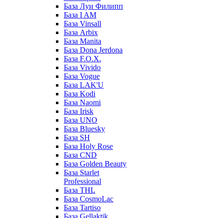
База Луи Филипп
База I AM
База Vinsall
База Arbix
База Manita
База Dona Jerdona
База F.O.X.
База Vivido
База Vogue
База LAK'U
База Kodi
База Naomi
База Irisk
База UNO
База Bluesky
База SH
База Holy Rose
База CND
База Golden Beauty
База Starlet
Professional
База THL
База CosmoLac
База Tartiso
База Gellaktik