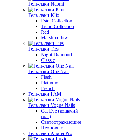
Гель-лаки Naomi
Гель-лаки Klio
Estet Collection
Trend Collection
Red
Marshmellow
Гель-лаки Ties
Night Diamond
Classic
Гель-лаки One Nail
Flash
Platinum
French
Гель-лаки I AM
Гель-лаки Vogue Nails
Cat Eye (кошачий
глаз)
Светоотражающие
Неоновые
Гель-лаки Ariana Pro