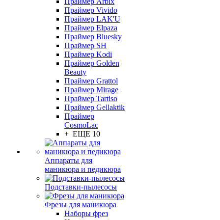
Праймер Arbix
Праймер Vivido
Праймер LAK'U
Праймер Elpaza
Праймер Bluesky
Праймер SH
Праймер Kodi
Праймер Golden
Beauty
Праймер Grattol
Праймер Mirage
Праймер Tartiso
Праймер Gellaktik
Праймер
CosmoLac
+ ЕЩЕ 10
Аппараты для
маникюра и педикюра
Подставки-пылесосы
Фрезы для маникюра
Наборы фрез