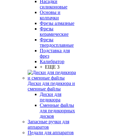
Насадки
силиконовые
Основы и
колпачки
Фрезы алмазные
Фрезы
керамические
Фрезы
твердосплавные
Подставка для
фрез
Калибратор
+ ЕЩЕ 3
Диски для педикюра и
сменные файлы
Диски для
педикюра
Сменные файлы
для педикюрных
дисков
Запасные ручки для
аппаратов
Педали для аппаратов