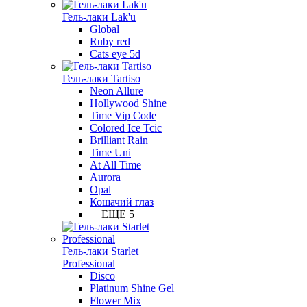
Гель-лаки Lak'u
Global
Ruby red
Cats eye 5d
Гель-лаки Tartiso
Neon Allure
Hollywood Shine
Time Vip Code
Colored Ice Tcic
Brilliant Rain
Time Uni
At All Time
Aurora
Opal
Кошачий глаз
+ ЕЩЕ 5
Гель-лаки Starlet
Professional
Disco
Platinum Shine Gel
Flower Mix