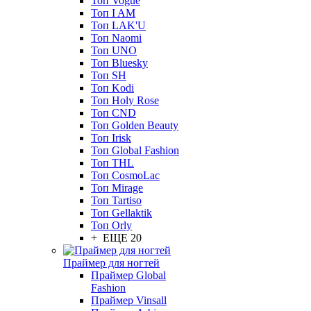
Топ Vogue
Топ I AM
Топ LAK'U
Топ Naomi
Топ UNO
Топ Bluesky
Топ SH
Топ Kodi
Топ Holy Rose
Топ CND
Топ Golden Beauty
Топ Irisk
Топ Global Fashion
Топ THL
Топ CosmoLac
Топ Mirage
Топ Tartiso
Топ Gellaktik
Топ Orly
+ ЕЩЕ 20
Праймер для ногтей
Праймер Global
Fashion
Праймер Vinsall