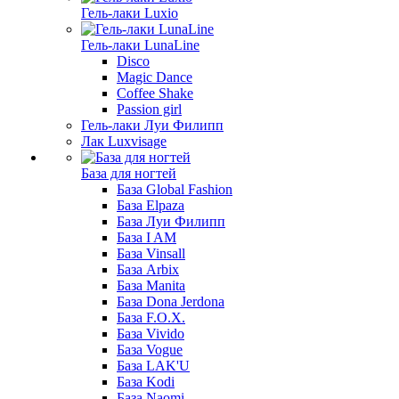
Гель-лаки Luxio
Гель-лаки LunaLine
Disco
Magic Dance
Coffee Shake
Passion girl
Гель-лаки Луи Филипп
Лак Luxvisage
База для ногтей
База Global Fashion
База Elpaza
База Луи Филипп
База I AM
База Vinsall
База Arbix
База Manita
База Dona Jerdona
База F.O.X.
База Vivido
База Vogue
База LAK'U
База Kodi
База Naomi