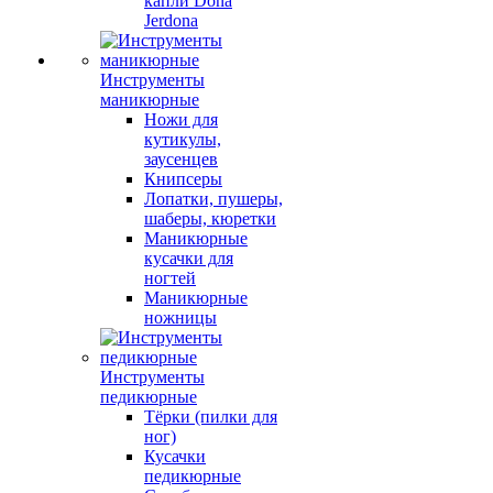
капли Dona
Jerdona
Инструменты
маникюрные
Ножи для
кутикулы,
заусенцев
Книпсеры
Лопатки, пушеры,
шаберы, кюретки
Маникюрные
кусачки для
ногтей
Маникюрные
ножницы
Инструменты
педикюрные
Тёрки (пилки для
ног)
Кусачки
педикюрные