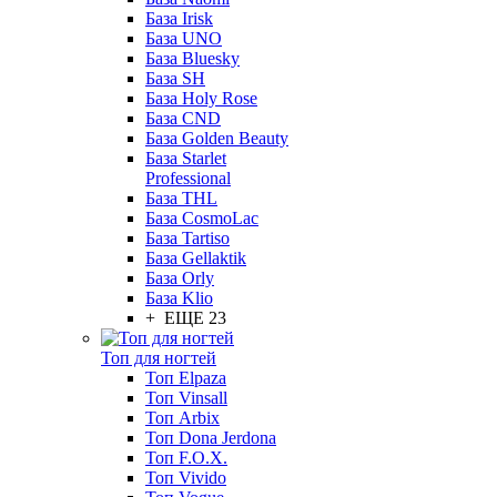
База Irisk
База UNO
База Bluesky
База SH
База Holy Rose
База CND
База Golden Beauty
База Starlet
Professional
База THL
База CosmoLac
База Tartiso
База Gellaktik
База Orly
База Klio
+ ЕЩЕ 23
Топ для ногтей
Топ Elpaza
Топ Vinsall
Топ Arbix
Топ Dona Jerdona
Топ F.O.X.
Топ Vivido