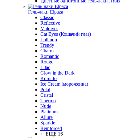
Цветные однотонные гель-лаки Arbix
Гель-лаки Elpaza
Classic
Reflective
Maldives
Cat Eyes (Кошачий глаз)
Lollipop
Trendy
Charm
Romantic
Rouge
Lilac
Glow in the Dark
Komilfo
Ice Cream (мороженка)
Potal
Cristal
Thermo
Nude
Platinum
Allure
Sparkle
Reinforced
+ ЕЩЕ 16