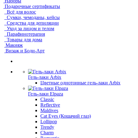
Наборы
Подарочные сертификаты
Всё для волос
Сумки, чемоданы, кейсы
Средства для депиляции
Уход за лицом и телом
Парафинотерапия
Товары для дома
Макияж
Визаж и Боди-Арт
Гель-лаки Arbix
Цветные однотонные гель-лаки Arbix
Гель-лаки Elpaza
Classic
Reflective
Maldives
Cat Eyes (Кошачий глаз)
Lollipop
Trendy
Charm