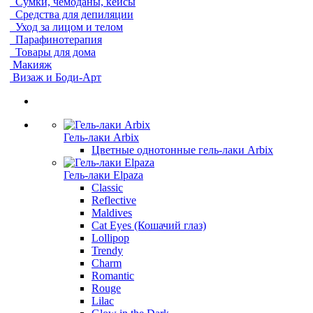
Сумки, чемоданы, кейсы
Средства для депиляции
Уход за лицом и телом
Парафинотерапия
Товары для дома
Макияж
Визаж и Боди-Арт
Гель-лаки Arbix
Цветные однотонные гель-лаки Arbix
Гель-лаки Elpaza
Classic
Reflective
Maldives
Cat Eyes (Кошачий глаз)
Lollipop
Trendy
Charm
Romantic
Rouge
Lilac