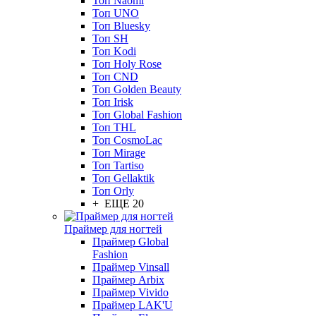
Топ Naomi
Топ UNO
Топ Bluesky
Топ SH
Топ Kodi
Топ Holy Rose
Топ CND
Топ Golden Beauty
Топ Irisk
Топ Global Fashion
Топ THL
Топ CosmoLac
Топ Mirage
Топ Tartiso
Топ Gellaktik
Топ Orly
+ ЕЩЕ 20
Праймер для ногтей
Праймер Global
Fashion
Праймер Vinsall
Праймер Arbix
Праймер Vivido
Праймер LAK'U