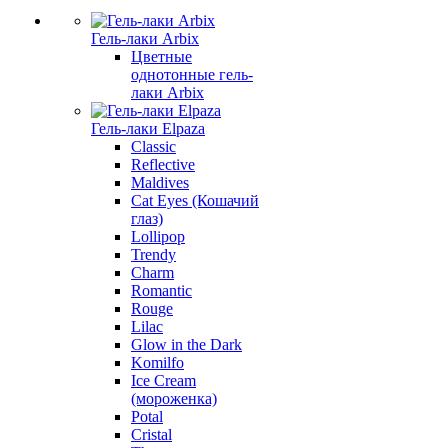
Гель-лаки Arbix
Цветные
однотонные гель-
лаки Arbix
Гель-лаки Elpaza
Classic
Reflective
Maldives
Cat Eyes (Кошачий
глаз)
Lollipop
Trendy
Charm
Romantic
Rouge
Lilac
Glow in the Dark
Komilfo
Ice Cream
(мороженка)
Potal
Cristal