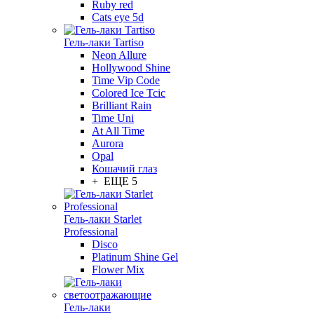
Ruby red
Cats eye 5d
Гель-лаки Tartiso
Neon Allure
Hollywood Shine
Time Vip Code
Colored Ice Tcic
Brilliant Rain
Time Uni
At All Time
Aurora
Opal
Кошачий глаз
+ ЕЩЕ 5
Гель-лаки Starlet
Professional
Disco
Platinum Shine Gel
Flower Mix
Гель-лаки