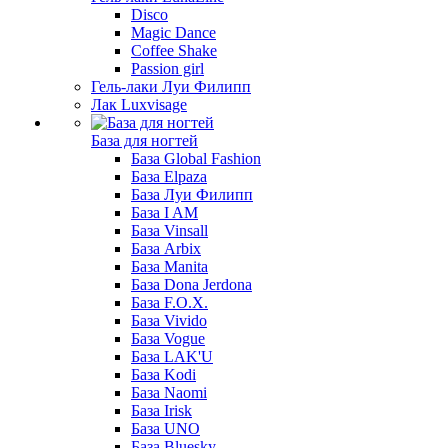
Disco
Magic Dance
Coffee Shake
Passion girl
Гель-лаки Луи Филипп
Лак Luxvisage
База для ногтей
База Global Fashion
База Elpaza
База Луи Филипп
База I AM
База Vinsall
База Arbix
База Manita
База Dona Jerdona
База F.O.X.
База Vivido
База Vogue
База LAK'U
База Kodi
База Naomi
База Irisk
База UNO
База Bluesky