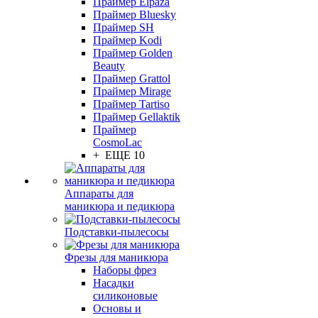
Праймер Elpaza
Праймер Bluesky
Праймер SH
Праймер Kodi
Праймер Golden
Beauty
Праймер Grattol
Праймер Mirage
Праймер Tartiso
Праймер Gellaktik
Праймер
CosmoLac
+ ЕЩЕ 10
Аппараты для
маникюра и педикюра
Подставки-пылесосы
Фрезы для маникюра
Наборы фрез
Насадки
силиконовые
Основы и