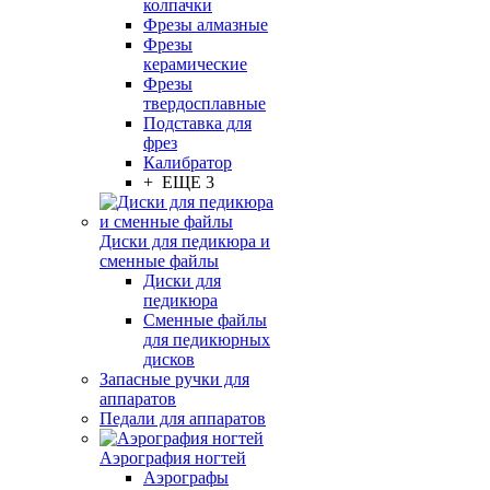
колпачки
Фрезы алмазные
Фрезы
керамические
Фрезы
твердосплавные
Подставка для
фрез
Калибратор
+ ЕЩЕ 3
Диски для педикюра и
сменные файлы
Диски для
педикюра
Сменные файлы
для педикюрных
дисков
Запасные ручки для
аппаратов
Педали для аппаратов
Аэрография ногтей
Аэрографы