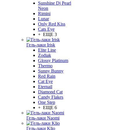
Sunshine Dj Pearl
Neon
Rimini
Lunar
Only Red Kiss
Cats Eye
+ ЕЩЕ 3
Гель-лаки Irisk
Elite Line
Zodiak
Glossy Platinum
Thermo
Sunny Bunny
Red Rain
Cat Eye
Eternail
Diamond Cat
Candy Flakes
One Step
+ ЕЩЕ 6
Гель-лаки Naomi
Гель-лаки Klio