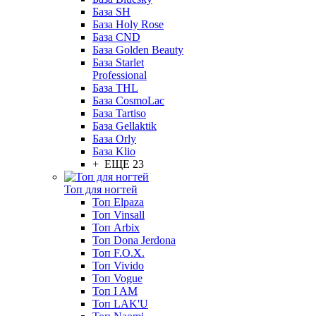
База SH
База Holy Rose
База CND
База Golden Beauty
База Starlet
Professional
База THL
База CosmoLac
База Tartiso
База Gellaktik
База Orly
База Klio
+ ЕЩЕ 23
Топ для ногтей
Топ Elpaza
Топ Vinsall
Топ Arbix
Топ Dona Jerdona
Топ F.O.X.
Топ Vivido
Топ Vogue
Топ I AM
Топ LAK'U