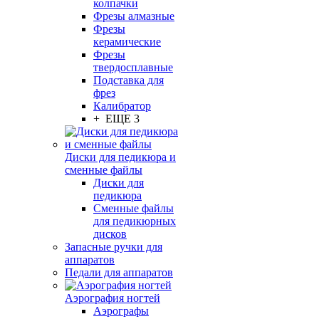
колпачки
Фрезы алмазные
Фрезы
керамические
Фрезы
твердосплавные
Подставка для
фрез
Калибратор
+ ЕЩЕ 3
Диски для педикюра и
сменные файлы
Диски для
педикюра
Сменные файлы
для педикюрных
дисков
Запасные ручки для
аппаратов
Педали для аппаратов
Аэрография ногтей
Аэрографы