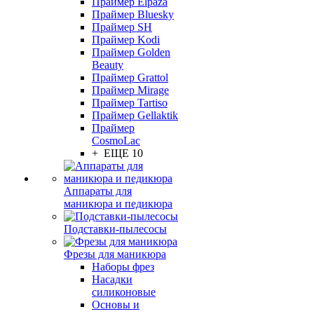
Праймер Elpaza
Праймер Bluesky
Праймер SH
Праймер Kodi
Праймер Golden
Beauty
Праймер Grattol
Праймер Mirage
Праймер Tartiso
Праймер Gellaktik
Праймер
CosmoLac
+ ЕЩЕ 10
Аппараты для
маникюра и педикюра
Подставки-пылесосы
Фрезы для маникюра
Наборы фрез
Насадки
силиконовые
Основы и