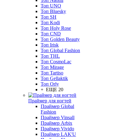
Топ Naomi
Топ UNO
Топ Bluesky
Топ SH
Топ Kodi
Топ Holy Rose
Топ CND
Топ Golden Beauty
Топ Irisk
Топ Global Fashion
Топ THL
Топ CosmoLac
Топ Mirage
Топ Tartiso
Топ Gellaktik
Топ Orly
+ ЕЩЕ 20
Праймер для ногтей
Праймер Global
Fashion
Праймер Vinsall
Праймер Arbix
Праймер Vivido
Праймер LAK'U