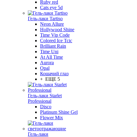
Ruby red
Cats eye 5d
Гель-лаки Tartiso
Neon Allure
Hollywood Shine
Time Vip Code
Colored Ice Tcic
Brilliant Rain
Time Uni
At All Time
Aurora
Opal
Кошачий глаз
+ ЕЩЕ 5
Гель-лаки Starlet
Professional
Disco
Platinum Shine Gel
Flower Mix
Гель-лаки