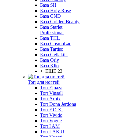
База SH
База Holy Rose
База CND
База Golden Beauty
База Starlet
Professional
База THL
База CosmoLac
База Tartiso
База Gellaktik
База Orly
База Klio
+ ЕЩЕ 23
Топ для ногтей
Топ Elpaza
Топ Vinsall
Топ Arbix
Топ Dona Jerdona
Топ F.O.X.
Топ Vivido
Топ Vogue
Топ I AM
Топ LAK'U