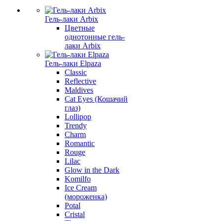
Гель-лаки Arbix
Цветные
однотонные гель-
лаки Arbix
Гель-лаки Elpaza
Classic
Reflective
Maldives
Cat Eyes (Кошачий
глаз)
Lollipop
Trendy
Charm
Romantic
Rouge
Lilac
Glow in the Dark
Komilfo
Ice Cream
(мороженка)
Potal
Cristal