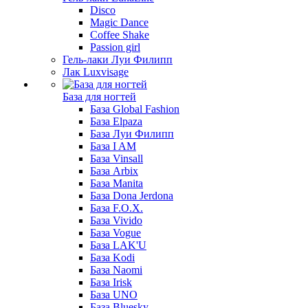
Disco
Magic Dance
Coffee Shake
Passion girl
Гель-лаки Луи Филипп
Лак Luxvisage
База для ногтей
База Global Fashion
База Elpaza
База Луи Филипп
База I AM
База Vinsall
База Arbix
База Manita
База Dona Jerdona
База F.O.X.
База Vivido
База Vogue
База LAK'U
База Kodi
База Naomi
База Irisk
База UNO
База Bluesky