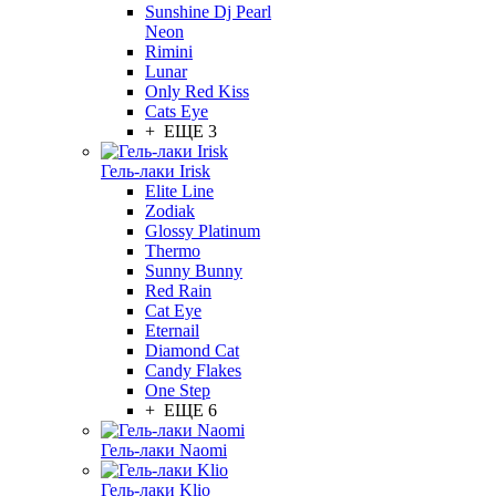
Sunshine Dj Pearl
Neon
Rimini
Lunar
Only Red Kiss
Cats Eye
+ ЕЩЕ 3
Гель-лаки Irisk
Elite Line
Zodiak
Glossy Platinum
Thermo
Sunny Bunny
Red Rain
Cat Eye
Eternail
Diamond Cat
Candy Flakes
One Step
+ ЕЩЕ 6
Гель-лаки Naomi
Гель-лаки Klio