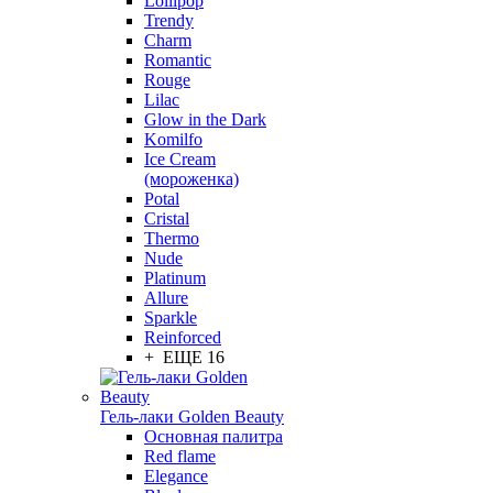
Lollipop
Trendy
Charm
Romantic
Rouge
Lilac
Glow in the Dark
Komilfo
Ice Cream
(мороженка)
Potal
Cristal
Thermo
Nude
Platinum
Allure
Sparkle
Reinforced
+ ЕЩЕ 16
Гель-лаки Golden Beauty
Основная палитра
Red flame
Elegance