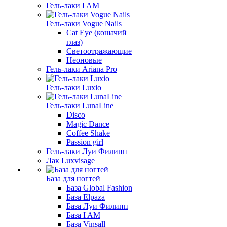
Гель-лаки I AM
Гель-лаки Vogue Nails
Cat Eye (кошачий
глаз)
Светоотражающие
Неоновые
Гель-лаки Ariana Pro
Гель-лаки Luxio
Гель-лаки LunaLine
Disco
Magic Dance
Coffee Shake
Passion girl
Гель-лаки Луи Филипп
Лак Luxvisage
База для ногтей
База Global Fashion
База Elpaza
База Луи Филипп
База I AM
База Vinsall