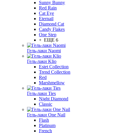
Sunny Bunny
Red Rain
Cat Eye
Eternail
Diamond Cat
Candy Flakes
One Step
+ ЕЩЕ 6
Гель-лаки Naomi
Гель-лаки Klio
Estet Collection
Trend Collection
Red
Marshmellow
Гель-лаки Ties
Night Diamond
Classic
Гель-лаки One Nail
Flash
Platinum
French