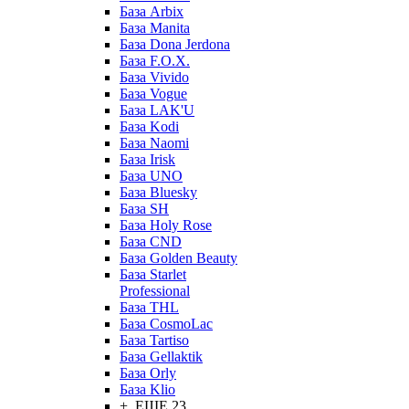
База Arbix
База Manita
База Dona Jerdona
База F.O.X.
База Vivido
База Vogue
База LAK'U
База Kodi
База Naomi
База Irisk
База UNO
База Bluesky
База SH
База Holy Rose
База CND
База Golden Beauty
База Starlet
Professional
База THL
База CosmoLac
База Tartiso
База Gellaktik
База Orly
База Klio
+ ЕЩЕ 23