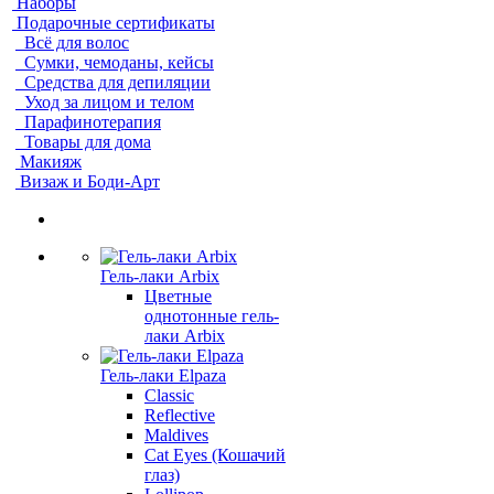
Наборы
Подарочные сертификаты
Всё для волос
Сумки, чемоданы, кейсы
Средства для депиляции
Уход за лицом и телом
Парафинотерапия
Товары для дома
Макияж
Визаж и Боди-Арт
Гель-лаки Arbix
Цветные
однотонные гель-
лаки Arbix
Гель-лаки Elpaza
Classic
Reflective
Maldives
Cat Eyes (Кошачий
глаз)