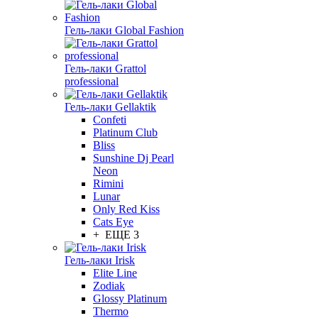
Гель-лаки Global Fashion
Гель-лаки Grattol
professional
Гель-лаки Gellaktik
Confeti
Platinum Club
Bliss
Sunshine Dj Pearl
Neon
Rimini
Lunar
Only Red Kiss
Cats Eye
+ ЕЩЕ 3
Гель-лаки Irisk
Elite Line
Zodiak
Glossy Platinum
Thermo