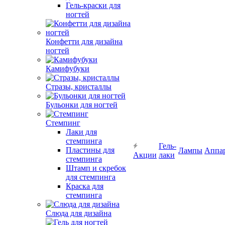
Гель-краски для
ногтей
Конфетти для дизайна
ногтей
Камифубуки
Стразы, кристаллы
Бульонки для ногтей
Стемпинг
Лаки для
стемпинга
Гель-
Пластины для
Лампы
Аппа
Акции
лаки
стемпинга
Штамп и скребок
для стемпинга
Краска для
стемпинга
Слюда для дизайна