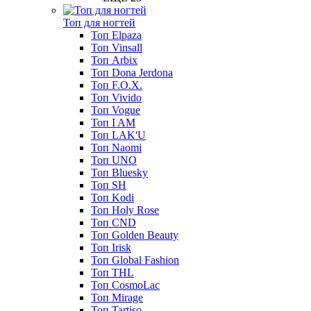
Топ для ногтей
Топ Elpaza
Топ Vinsall
Топ Arbix
Топ Dona Jerdona
Топ F.O.X.
Топ Vivido
Топ Vogue
Топ I AM
Топ LAK'U
Топ Naomi
Топ UNO
Топ Bluesky
Топ SH
Топ Kodi
Топ Holy Rose
Топ CND
Топ Golden Beauty
Топ Irisk
Топ Global Fashion
Топ THL
Топ CosmoLac
Топ Mirage
Топ Tartiso