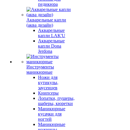
педикюра
Акварельные капли
(аква дизайн)
Акварельные
капли LAK'U
Акварельные
капли Dona
Jerdona
Инструменты
маникюрные
Ножи для
кутикулы,
заусенцев
Книпсеры
Лопатки, пушеры,
шаберы, кюретки
Маникюрные
кусачки для
ногтей
Маникюрные
ножницы