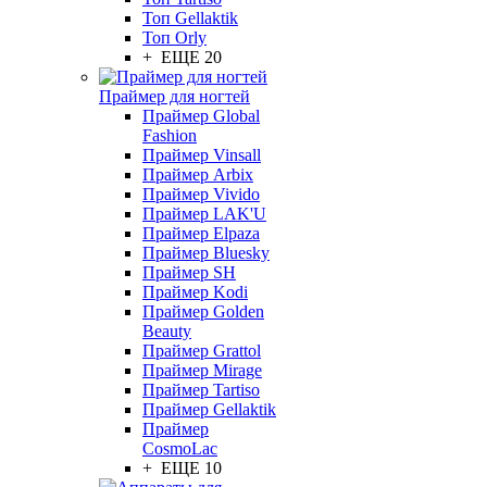
Топ Gellaktik
Топ Orly
+ ЕЩЕ 20
Праймер для ногтей
Праймер Global
Fashion
Праймер Vinsall
Праймер Arbix
Праймер Vivido
Праймер LAK'U
Праймер Elpaza
Праймер Bluesky
Праймер SH
Праймер Kodi
Праймер Golden
Beauty
Праймер Grattol
Праймер Mirage
Праймер Tartiso
Праймер Gellaktik
Праймер
CosmoLac
+ ЕЩЕ 10