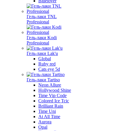
Bluelover
Гель-лаки TNL
Professional
Гель-лаки Kodi
Professional
Гель-лаки Lak'u
Global
Ruby red
Cats eye 5d
Гель-лаки Tartiso
Neon Allure
Hollywood Shine
Time Vip Code
Colored Ice Tcic
Brilliant Rain
Time Uni
At All Time
Aurora
Opal