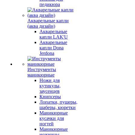
педикюра
Акварельные капли
(аква дизайн)
Акварельные
капли LAK'U
Акварельные
капли Dona
Jerdona
Инструменты
маникюрные
Ножи для
кутикулы,
заусенцев
Книпсеры
Лопатки, пушеры,
шаберы, кюретки
Маникюрные
кусачки для
ногтей
Маникюрные
ножницы