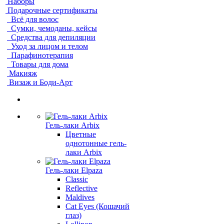
Наборы
Подарочные сертификаты
Всё для волос
Сумки, чемоданы, кейсы
Средства для депиляции
Уход за лицом и телом
Парафинотерапия
Товары для дома
Макияж
Визаж и Боди-Арт
Гель-лаки Arbix
Цветные
однотонные гель-
лаки Arbix
Гель-лаки Elpaza
Classic
Reflective
Maldives
Cat Eyes (Кошачий
глаз)