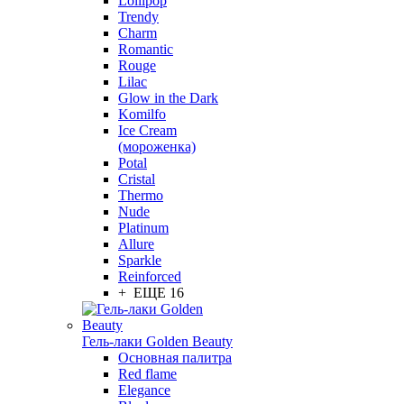
Lollipop
Trendy
Charm
Romantic
Rouge
Lilac
Glow in the Dark
Komilfo
Ice Cream
(мороженка)
Potal
Cristal
Thermo
Nude
Platinum
Allure
Sparkle
Reinforced
+ ЕЩЕ 16
Гель-лаки Golden Beauty
Основная палитра
Red flame
Elegance