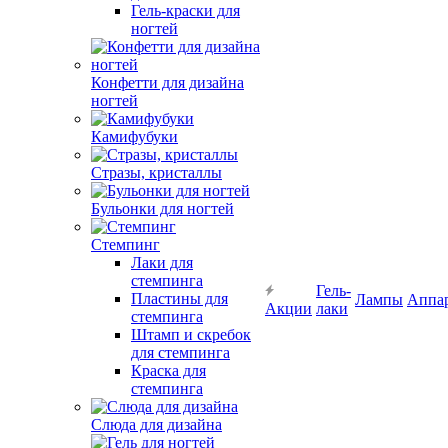
Гель-краски для
ногтей
Конфетти для дизайна
ногтей
Камифубуки
Стразы, кристаллы
Бульонки для ногтей
Стемпинг
Лаки для
стемпинга
Гель-
Пластины для
Лампы
Аппа
Акции
лаки
стемпинга
Штамп и скребок
для стемпинга
Краска для
стемпинга
Слюда для дизайна