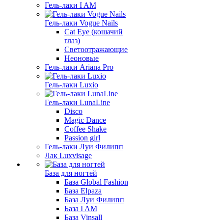
Гель-лаки I AM
Гель-лаки Vogue Nails
Cat Eye (кошачий
глаз)
Светоотражающие
Неоновые
Гель-лаки Ariana Pro
Гель-лаки Luxio
Гель-лаки LunaLine
Disco
Magic Dance
Coffee Shake
Passion girl
Гель-лаки Луи Филипп
Лак Luxvisage
База для ногтей
База Global Fashion
База Elpaza
База Луи Филипп
База I AM
База Vinsall