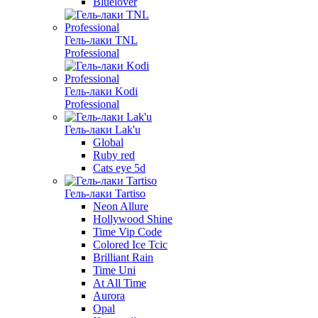
Bluelover
Гель-лаки TNL
Professional
Гель-лаки Kodi
Professional
Гель-лаки Lak'u
Global
Ruby red
Cats eye 5d
Гель-лаки Tartiso
Neon Allure
Hollywood Shine
Time Vip Code
Colored Ice Tcic
Brilliant Rain
Time Uni
At All Time
Aurora
Opal