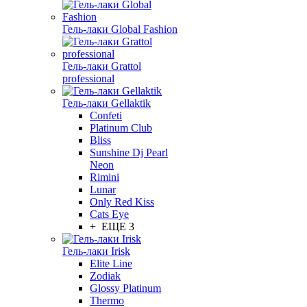
Гель-лаки Global Fashion
Гель-лаки Grattol
professional
Гель-лаки Gellaktik
Confeti
Platinum Club
Bliss
Sunshine Dj Pearl
Neon
Rimini
Lunar
Only Red Kiss
Cats Eye
+ ЕЩЕ 3
Гель-лаки Irisk
Elite Line
Zodiak
Glossy Platinum
Thermo