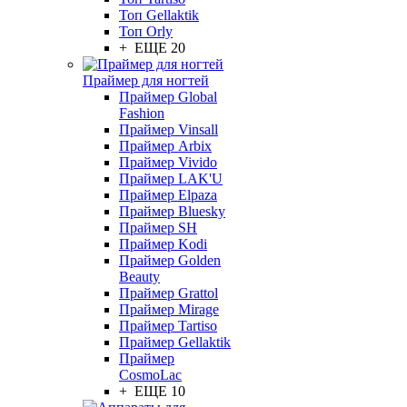
Топ Gellaktik
Топ Orly
+ ЕЩЕ 20
Праймер для ногтей
Праймер Global
Fashion
Праймер Vinsall
Праймер Arbix
Праймер Vivido
Праймер LAK'U
Праймер Elpaza
Праймер Bluesky
Праймер SH
Праймер Kodi
Праймер Golden
Beauty
Праймер Grattol
Праймер Mirage
Праймер Tartiso
Праймер Gellaktik
Праймер
CosmoLac
+ ЕЩЕ 10