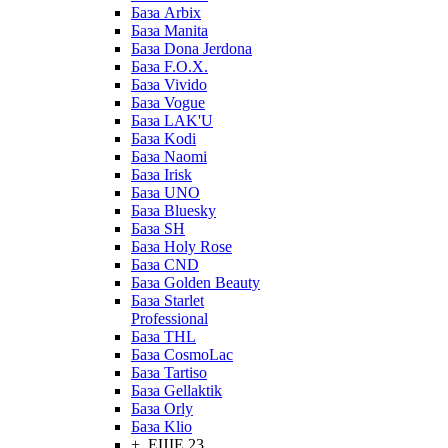
База Arbix
База Manita
База Dona Jerdona
База F.O.X.
База Vivido
База Vogue
База LAK'U
База Kodi
База Naomi
База Irisk
База UNO
База Bluesky
База SH
База Holy Rose
База CND
База Golden Beauty
База Starlet
Professional
База THL
База CosmoLac
База Tartiso
База Gellaktik
База Orly
База Klio
+ ЕЩЕ 23