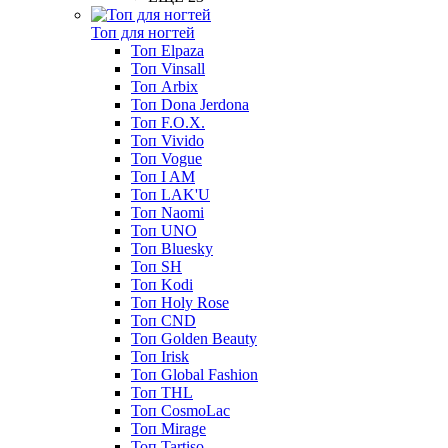
Топ для ногтей
Топ Elpaza
Топ Vinsall
Топ Arbix
Топ Dona Jerdona
Топ F.O.X.
Топ Vivido
Топ Vogue
Топ I AM
Топ LAK'U
Топ Naomi
Топ UNO
Топ Bluesky
Топ SH
Топ Kodi
Топ Holy Rose
Топ CND
Топ Golden Beauty
Топ Irisk
Топ Global Fashion
Топ THL
Топ CosmoLac
Топ Mirage
Топ Tartiso