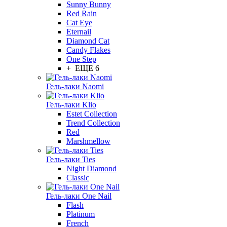
Sunny Bunny
Red Rain
Cat Eye
Eternail
Diamond Cat
Candy Flakes
One Step
+ ЕЩЕ 6
Гель-лаки Naomi
Гель-лаки Klio
Estet Collection
Trend Collection
Red
Marshmellow
Гель-лаки Ties
Night Diamond
Classic
Гель-лаки One Nail
Flash
Platinum
French