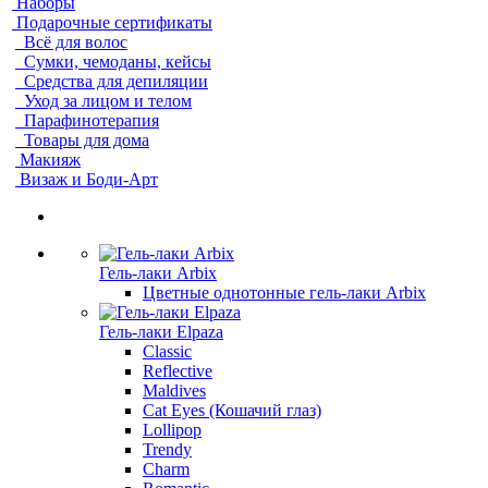
Наборы
Подарочные сертификаты
Всё для волос
Сумки, чемоданы, кейсы
Средства для депиляции
Уход за лицом и телом
Парафинотерапия
Товары для дома
Макияж
Визаж и Боди-Арт
Гель-лаки Arbix
Цветные однотонные гель-лаки Arbix
Гель-лаки Elpaza
Classic
Reflective
Maldives
Cat Eyes (Кошачий глаз)
Lollipop
Trendy
Charm