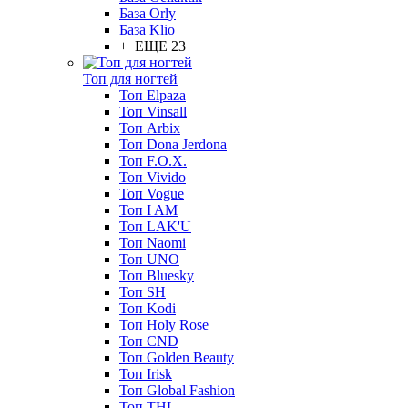
База Orly
База Klio
+ ЕЩЕ 23
Топ для ногтей
Топ Elpaza
Топ Vinsall
Топ Arbix
Топ Dona Jerdona
Топ F.O.X.
Топ Vivido
Топ Vogue
Топ I AM
Топ LAK'U
Топ Naomi
Топ UNO
Топ Bluesky
Топ SH
Топ Kodi
Топ Holy Rose
Топ CND
Топ Golden Beauty
Топ Irisk
Топ Global Fashion
Топ THL