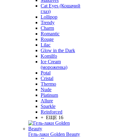
Maldives
Cat Eyes (Кошачий
глаз)
Lollipop
Trendy
Charm
Romantic
Rouge
Lilac
Glow in the Dark
Komilfo
Ice Cream
(мороженка)
Potal
Cristal
Thermo
Nude
Platinum
Allure
Sparkle
Reinforced
+ ЕЩЕ 16
Гель-лаки Golden Beauty