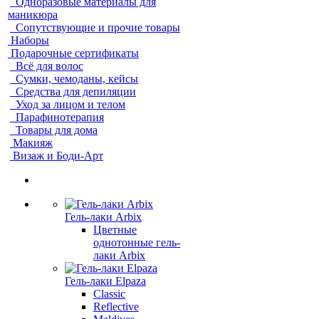
Одноразовые материалы для
маникюра
Сопутствующие и прочие товары
Наборы
Подарочные сертификаты
Всё для волос
Сумки, чемоданы, кейсы
Средства для депиляции
Уход за лицом и телом
Парафинотерапия
Товары для дома
Макияж
Визаж и Боди-Арт
Гель-лаки Arbix
Цветные
однотонные гель-
лаки Arbix
Гель-лаки Elpaza
Classic
Reflective