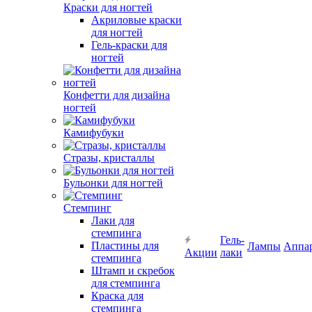
Краски для ногтей
Акриловые краски
для ногтей
Гель-краски для
ногтей
Конфетти для дизайна
ногтей
Камифубуки
Стразы, кристаллы
Бульонки для ногтей
Стемпинг
Лаки для
стемпинга
Гель-
Пластины для
Лампы
Аппа
Акции
лаки
стемпинга
Штамп и скребок
для стемпинга
Краска для
стемпинга