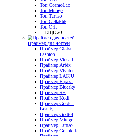
Топ CosmoLac
Топ Mirage
Топ Tartiso
Топ Gellaktik
Топ Orly
+ ЕЩЕ 20
Праймер для ногтей
Праймер Global
Fashion
Праймер Vinsall
Праймер Arbix
Праймер Vivido
Праймер LAK'U
Праймер Elpaza
Праймер Bluesky
Праймер SH
Праймер Kodi
Праймер Golden
Beauty
Праймер Grattol
Праймер Mirage
Праймер Tartiso
Праймер Gellaktik