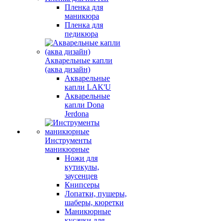
Пленка для
маникюра
Пленка для
педикюра
Акварельные капли
(аква дизайн)
Акварельные
капли LAK'U
Акварельные
капли Dona
Jerdona
Инструменты
маникюрные
Ножи для
кутикулы,
заусенцев
Книпсеры
Лопатки, пушеры,
шаберы, кюретки
Маникюрные
кусачки для