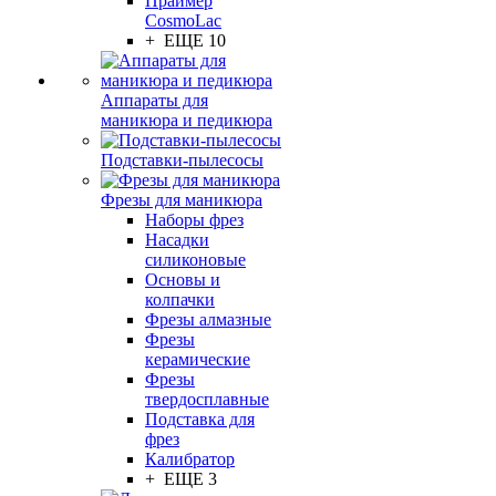
Праймер
CosmoLac
+ ЕЩЕ 10
Аппараты для
маникюра и педикюра
Подставки-пылесосы
Фрезы для маникюра
Наборы фрез
Насадки
силиконовые
Основы и
колпачки
Фрезы алмазные
Фрезы
керамические
Фрезы
твердосплавные
Подставка для
фрез
Калибратор
+ ЕЩЕ 3