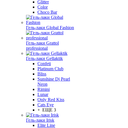
Glitter
Color
Choco Bar
Гель-лаки Global Fashion
Гель-лаки Grattol
professional
Гель-лаки Gellaktik
Confeti
Platinum Club
Bliss
Sunshine Dj Pearl
Neon
Rimini
Lunar
Only Red Kiss
Cats Eye
+ ЕЩЕ 3
Гель-лаки Irisk
Elite Line