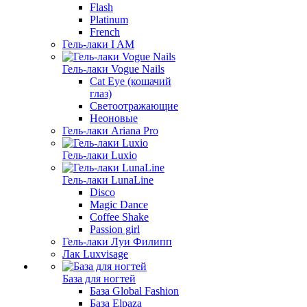
Flash
Platinum
French
Гель-лаки I AM
Гель-лаки Vogue Nails
Cat Eye (кошачий
глаз)
Светоотражающие
Неоновые
Гель-лаки Ariana Pro
Гель-лаки Luxio
Гель-лаки LunaLine
Disco
Magic Dance
Coffee Shake
Passion girl
Гель-лаки Луи Филипп
Лак Luxvisage
База для ногтей
База Global Fashion
База Elpaza