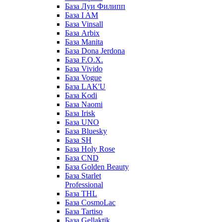
База Луи Филипп
База I AM
База Vinsall
База Arbix
База Manita
База Dona Jerdona
База F.O.X.
База Vivido
База Vogue
База LAK'U
База Kodi
База Naomi
База Irisk
База UNO
База Bluesky
База SH
База Holy Rose
База CND
База Golden Beauty
База Starlet
Professional
База THL
База CosmoLac
База Tartiso
База Gellaktik