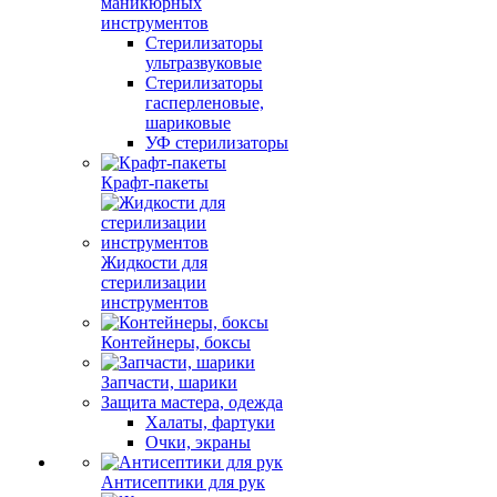
маникюрных
инструментов
Стерилизаторы
ультразвуковые
Стерилизаторы
гасперленовые,
шариковые
УФ стерилизаторы
Крафт-пакеты
Жидкости для
стерилизации
инструментов
Контейнеры, боксы
Запчасти, шарики
Защита мастера, одежда
Халаты, фартуки
Очки, экраны
Антисептики для рук