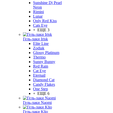
Sunshine Dj Pearl
Neon
Rimini
Lunar
Only Red Kiss
Cats Eye
+ ЕЩЕ 3
Гель-лаки Irisk
Elite Line
Zodiak
Glossy Platinum
Thermo
Sunny Bunny
Red Rain
Cat Eye
Eternail
Diamond Cat
Candy Flakes
One Step
+ ЕЩЕ 6
Гель-лаки Naomi
Гель-лаки Klio