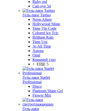
Ruby red
Cats eye 5d
Гель-лаки Tartiso
Neon Allure
Hollywood Shine
Time Vip Code
Colored Ice Tcic
Brilliant Rain
Time Uni
At All Time
Aurora
Opal
Кошачий глаз
+ ЕЩЕ 5
Гель-лаки Starlet
Professional
Disco
Platinum Shine Gel
Flower Mix
Гель-лаки