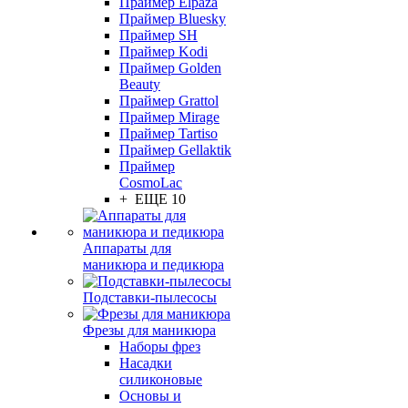
Праймер Elpaza
Праймер Bluesky
Праймер SH
Праймер Kodi
Праймер Golden
Beauty
Праймер Grattol
Праймер Mirage
Праймер Tartiso
Праймер Gellaktik
Праймер
CosmoLac
+ ЕЩЕ 10
Аппараты для
маникюра и педикюра
Подставки-пылесосы
Фрезы для маникюра
Наборы фрез
Насадки
силиконовые
Основы и