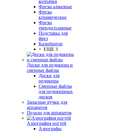
колпачки
Фрезы алмазные
Фрезы
керамические
Фрезы
твердосплавные
Подставка для
фрез
Калибратор
+ ЕЩЕ 3
Диски для педикюра и
сменные файлы
Диски для
педикюра
Сменные файлы
для педикюрных
дисков
Запасные ручки для
аппаратов
Педали для аппаратов
Аэрография ногтей
Аэрографы