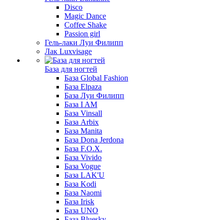
Disco
Magic Dance
Coffee Shake
Passion girl
Гель-лаки Луи Филипп
Лак Luxvisage
База для ногтей
База Global Fashion
База Elpaza
База Луи Филипп
База I AM
База Vinsall
База Arbix
База Manita
База Dona Jerdona
База F.O.X.
База Vivido
База Vogue
База LAK'U
База Kodi
База Naomi
База Irisk
База UNO
База Bluesky