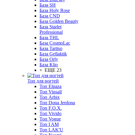
База SH
База Holy Rose
База CND
База Golden Beauty
База Starlet
Professional
База THL
База CosmoLac
База Tartiso
База Gellaktik
База Orly
База Klio
+ ЕЩЕ 23
Топ для ногтей
Топ Elpaza
Топ Vinsall
Топ Arbix
Топ Dona Jerdona
Топ F.O.X.
Топ Vivido
Топ Vogue
Топ I AM
Топ LAK'U