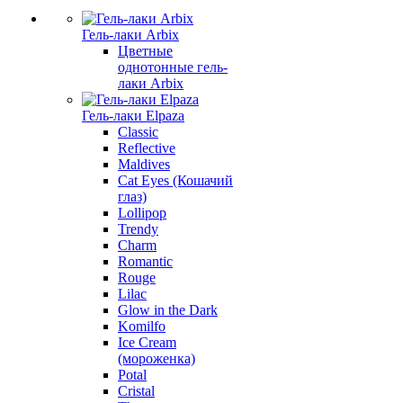
Гель-лаки Arbix
Цветные
однотонные гель-
лаки Arbix
Гель-лаки Elpaza
Classic
Reflective
Maldives
Cat Eyes (Кошачий
глаз)
Lollipop
Trendy
Charm
Romantic
Rouge
Lilac
Glow in the Dark
Komilfo
Ice Cream
(мороженка)
Potal
Cristal