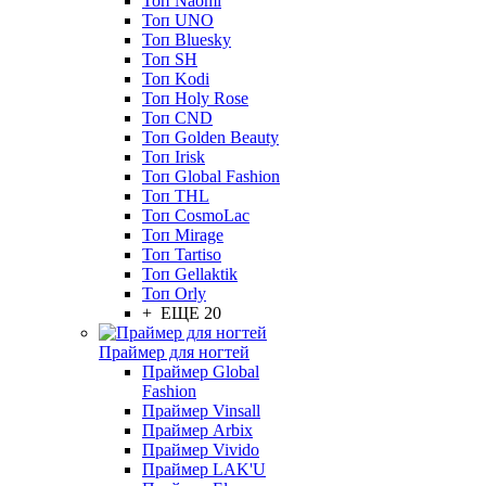
Топ Naomi
Топ UNO
Топ Bluesky
Топ SH
Топ Kodi
Топ Holy Rose
Топ CND
Топ Golden Beauty
Топ Irisk
Топ Global Fashion
Топ THL
Топ CosmoLac
Топ Mirage
Топ Tartiso
Топ Gellaktik
Топ Orly
+ ЕЩЕ 20
Праймер для ногтей
Праймер Global
Fashion
Праймер Vinsall
Праймер Arbix
Праймер Vivido
Праймер LAK'U