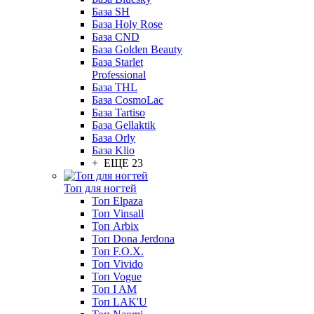
База SH
База Holy Rose
База CND
База Golden Beauty
База Starlet
Professional
База THL
База CosmoLac
База Tartiso
База Gellaktik
База Orly
База Klio
+ ЕЩЕ 23
Топ для ногтей
Топ Elpaza
Топ Vinsall
Топ Arbix
Топ Dona Jerdona
Топ F.O.X.
Топ Vivido
Топ Vogue
Топ I AM
Топ LAK'U