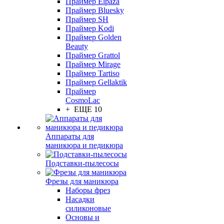
Праймер Elpaza
Праймер Bluesky
Праймер SH
Праймер Kodi
Праймер Golden
Beauty
Праймер Grattol
Праймер Mirage
Праймер Tartiso
Праймер Gellaktik
Праймер
CosmoLac
+ ЕЩЕ 10
Аппараты для
маникюра и педикюра
Подставки-пылесосы
Фрезы для маникюра
Наборы фрез
Насадки
силиконовые
Основы и