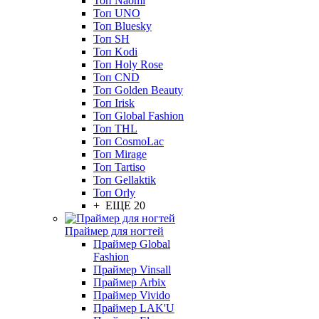
Топ Naomi
Топ UNO
Топ Bluesky
Топ SH
Топ Kodi
Топ Holy Rose
Топ CND
Топ Golden Beauty
Топ Irisk
Топ Global Fashion
Топ THL
Топ CosmoLac
Топ Mirage
Топ Tartiso
Топ Gellaktik
Топ Orly
+ ЕЩЕ 20
Праймер для ногтей
Праймер Global
Fashion
Праймер Vinsall
Праймер Arbix
Праймер Vivido
Праймер LAK'U