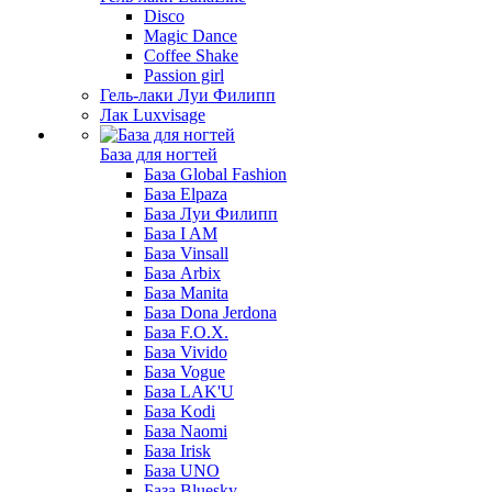
Disco
Magic Dance
Coffee Shake
Passion girl
Гель-лаки Луи Филипп
Лак Luxvisage
База для ногтей
База Global Fashion
База Elpaza
База Луи Филипп
База I AM
База Vinsall
База Arbix
База Manita
База Dona Jerdona
База F.O.X.
База Vivido
База Vogue
База LAK'U
База Kodi
База Naomi
База Irisk
База UNO
База Bluesky