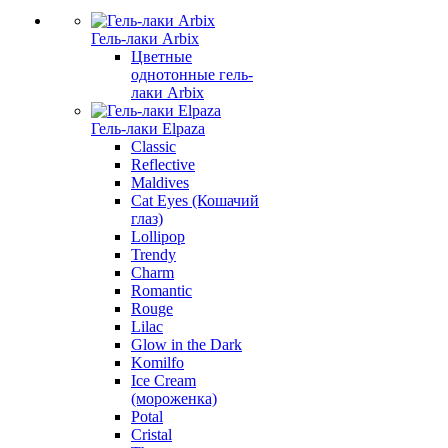
Гель-лаки Arbix
Цветные
однотонные гель-
лаки Arbix
Гель-лаки Elpaza
Classic
Reflective
Maldives
Cat Eyes (Кошачий
глаз)
Lollipop
Trendy
Charm
Romantic
Rouge
Lilac
Glow in the Dark
Komilfo
Ice Cream
(мороженка)
Potal
Cristal