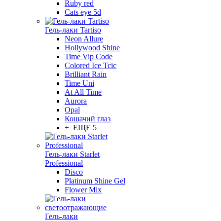
Ruby red
Cats eye 5d
Гель-лаки Tartiso
Neon Allure
Hollywood Shine
Time Vip Code
Colored Ice Tcic
Brilliant Rain
Time Uni
At All Time
Aurora
Opal
Кошачий глаз
+ ЕЩЕ 5
Гель-лаки Starlet
Professional
Disco
Platinum Shine Gel
Flower Mix
Гель-лаки