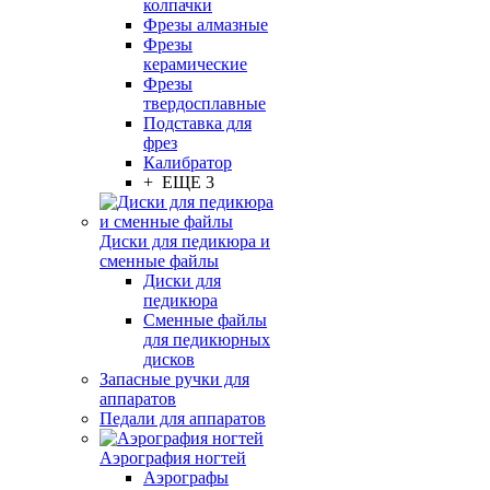
колпачки
Фрезы алмазные
Фрезы
керамические
Фрезы
твердосплавные
Подставка для
фрез
Калибратор
+ ЕЩЕ 3
Диски для педикюра и
сменные файлы
Диски для
педикюра
Сменные файлы
для педикюрных
дисков
Запасные ручки для
аппаратов
Педали для аппаратов
Аэрография ногтей
Аэрографы