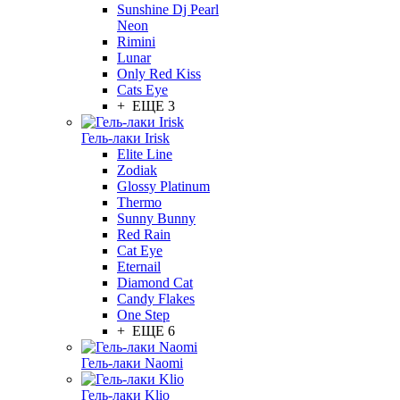
Sunshine Dj Pearl
Neon
Rimini
Lunar
Only Red Kiss
Cats Eye
+ ЕЩЕ 3
Гель-лаки Irisk
Elite Line
Zodiak
Glossy Platinum
Thermo
Sunny Bunny
Red Rain
Cat Eye
Eternail
Diamond Cat
Candy Flakes
One Step
+ ЕЩЕ 6
Гель-лаки Naomi
Гель-лаки Klio