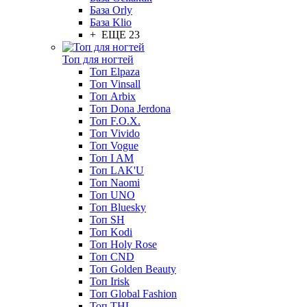
База Orly
База Klio
+ ЕЩЕ 23
Топ для ногтей
Топ Elpaza
Топ Vinsall
Топ Arbix
Топ Dona Jerdona
Топ F.O.X.
Топ Vivido
Топ Vogue
Топ I AM
Топ LAK'U
Топ Naomi
Топ UNO
Топ Bluesky
Топ SH
Топ Kodi
Топ Holy Rose
Топ CND
Топ Golden Beauty
Топ Irisk
Топ Global Fashion
Топ THL