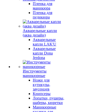
Пленка для
маникюра
Пленка для
педикюра
Акварельные капли
(аква дизайн)
Акварельные
капли LAK'U
Акварельные
капли Dona
Jerdona
Инструменты
маникюрные
Ножи для
кутикулы,
заусенцев
Книпсеры
Лопатки, пушеры,
шаберы, кюретки
Маникюрные
кусачки для