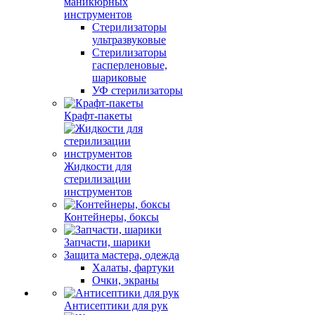
маникюрных
инструментов
Стерилизаторы
ультразвуковые
Стерилизаторы
гасперленовые,
шариковые
УФ стерилизаторы
Крафт-пакеты
Жидкости для
стерилизации
инструментов
Контейнеры, боксы
Запчасти, шарики
Защита мастера, одежда
Халаты, фартуки
Очки, экраны
Антисептики для рук