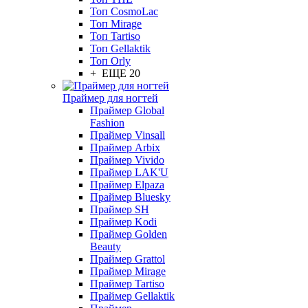
Топ CosmoLac
Топ Mirage
Топ Tartiso
Топ Gellaktik
Топ Orly
+ ЕЩЕ 20
Праймер для ногтей
Праймер Global
Fashion
Праймер Vinsall
Праймер Arbix
Праймер Vivido
Праймер LAK'U
Праймер Elpaza
Праймер Bluesky
Праймер SH
Праймер Kodi
Праймер Golden
Beauty
Праймер Grattol
Праймер Mirage
Праймер Tartiso
Праймер Gellaktik