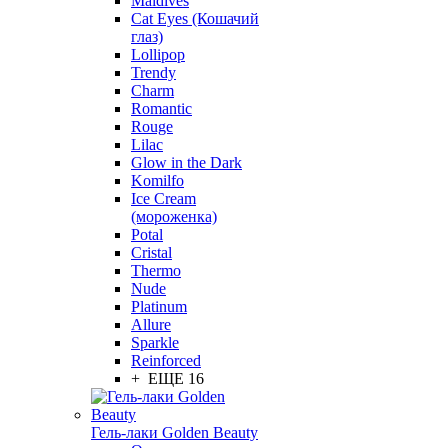
Maldives
Cat Eyes (Кошачий
глаз)
Lollipop
Trendy
Charm
Romantic
Rouge
Lilac
Glow in the Dark
Komilfo
Ice Cream
(мороженка)
Potal
Cristal
Thermo
Nude
Platinum
Allure
Sparkle
Reinforced
+ ЕЩЕ 16
Гель-лаки Golden Beauty