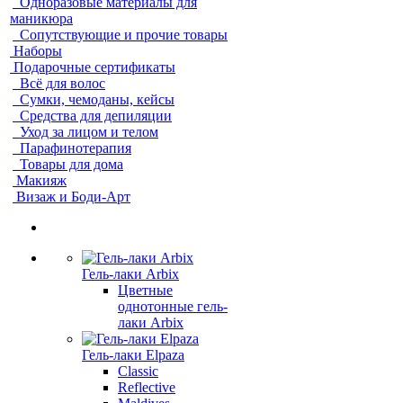
Одноразовые материалы для
маникюра
Сопутствующие и прочие товары
Наборы
Подарочные сертификаты
Всё для волос
Сумки, чемоданы, кейсы
Средства для депиляции
Уход за лицом и телом
Парафинотерапия
Товары для дома
Макияж
Визаж и Боди-Арт
Гель-лаки Arbix
Цветные
однотонные гель-
лаки Arbix
Гель-лаки Elpaza
Classic
Reflective