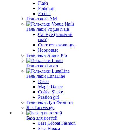
Flash
Platinum
French
Гель-лаки I AM
Гель-лаки Vogue Nails
Cat Eye (кошачий
глаз)
Светоотражающие
Неоновые
Гель-лаки Ariana Pro
Гель-лаки Luxio
Гель-лаки LunaLine
Disco
Magic Dance
Coffee Shake
Passion girl
Гель-лаки Луи Филипп
Лак Luxvisage
База для ногтей
База Global Fashion
База Elpaza