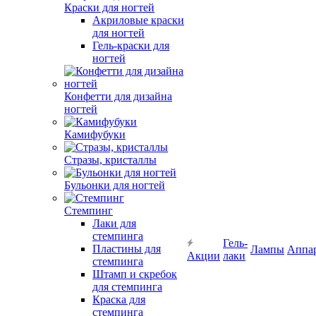
Краски для ногтей
Акриловые краски
для ногтей
Гель-краски для
ногтей
Конфетти для дизайна
ногтей
Камифубуки
Стразы, кристаллы
Бульонки для ногтей
Стемпинг
Лаки для
стемпинга
Гель-
Пластины для
Лампы
Аппа
Акции
лаки
стемпинга
Штамп и скребок
для стемпинга
Краска для
стемпинга