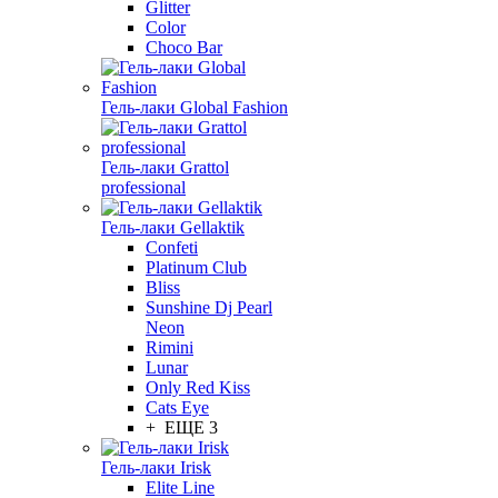
Glitter
Color
Choco Bar
Гель-лаки Global Fashion
Гель-лаки Grattol
professional
Гель-лаки Gellaktik
Confeti
Platinum Club
Bliss
Sunshine Dj Pearl
Neon
Rimini
Lunar
Only Red Kiss
Cats Eye
+ ЕЩЕ 3
Гель-лаки Irisk
Elite Line