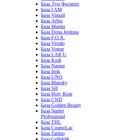
База Луи Филипп
База I AM
База Vinsall
База Arbix
База Manita
База Dona Jerdona
База F.O.X.
База Vivido
База Vogue
База LAK'U
База Kodi
База Naomi
База Irisk
База UNO
База Bluesky
База SH
База Holy Rose
База CND
База Golden Beauty
База Starlet
Professional
База THL
База CosmoLac
База Tartiso
База Gellaktik