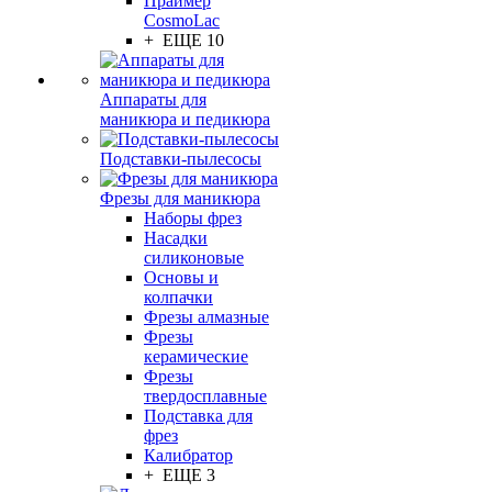
Праймер
CosmoLac
+ ЕЩЕ 10
Аппараты для
маникюра и педикюра
Подставки-пылесосы
Фрезы для маникюра
Наборы фрез
Насадки
силиконовые
Основы и
колпачки
Фрезы алмазные
Фрезы
керамические
Фрезы
твердосплавные
Подставка для
фрез
Калибратор
+ ЕЩЕ 3