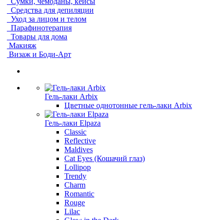
Сумки, чемоданы, кейсы
Средства для депиляции
Уход за лицом и телом
Парафинотерапия
Товары для дома
Макияж
Визаж и Боди-Арт
Гель-лаки Arbix
Цветные однотонные гель-лаки Arbix
Гель-лаки Elpaza
Classic
Reflective
Maldives
Cat Eyes (Кошачий глаз)
Lollipop
Trendy
Charm
Romantic
Rouge
Lilac