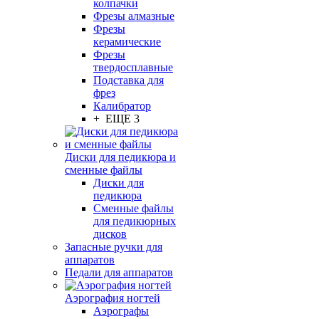
колпачки
Фрезы алмазные
Фрезы
керамические
Фрезы
твердосплавные
Подставка для
фрез
Калибратор
+ ЕЩЕ 3
Диски для педикюра и
сменные файлы
Диски для
педикюра
Сменные файлы
для педикюрных
дисков
Запасные ручки для
аппаратов
Педали для аппаратов
Аэрография ногтей
Аэрографы