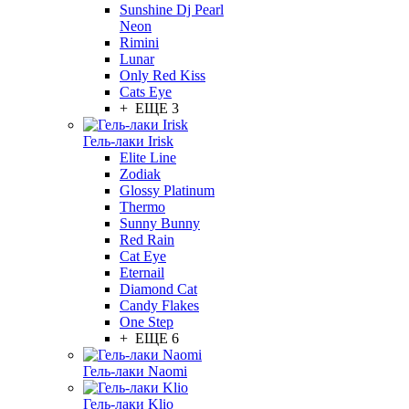
Sunshine Dj Pearl
Neon
Rimini
Lunar
Only Red Kiss
Cats Eye
+ ЕЩЕ 3
Гель-лаки Irisk
Elite Line
Zodiak
Glossy Platinum
Thermo
Sunny Bunny
Red Rain
Cat Eye
Eternail
Diamond Cat
Candy Flakes
One Step
+ ЕЩЕ 6
Гель-лаки Naomi
Гель-лаки Klio