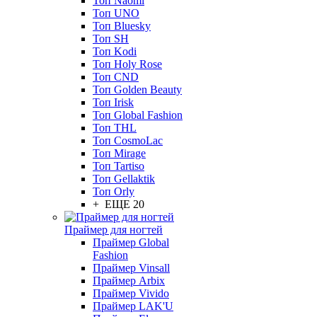
Топ Naomi
Топ UNO
Топ Bluesky
Топ SH
Топ Kodi
Топ Holy Rose
Топ CND
Топ Golden Beauty
Топ Irisk
Топ Global Fashion
Топ THL
Топ CosmoLac
Топ Mirage
Топ Tartiso
Топ Gellaktik
Топ Orly
+ ЕЩЕ 20
Праймер для ногтей
Праймер Global
Fashion
Праймер Vinsall
Праймер Arbix
Праймер Vivido
Праймер LAK'U