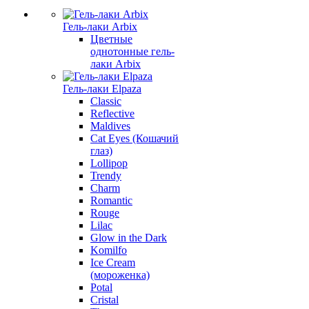
Гель-лаки Arbix
Цветные
однотонные гель-
лаки Arbix
Гель-лаки Elpaza
Classic
Reflective
Maldives
Cat Eyes (Кошачий
глаз)
Lollipop
Trendy
Charm
Romantic
Rouge
Lilac
Glow in the Dark
Komilfo
Ice Cream
(мороженка)
Potal
Cristal