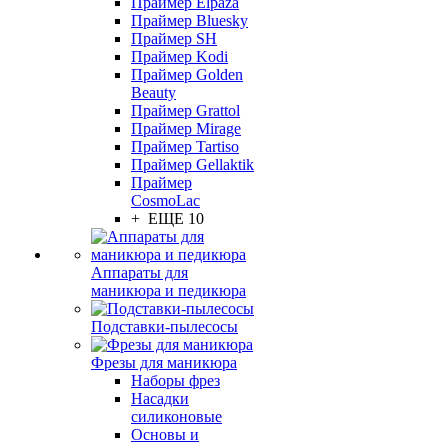
Праймер Elpaza
Праймер Bluesky
Праймер SH
Праймер Kodi
Праймер Golden
Beauty
Праймер Grattol
Праймер Mirage
Праймер Tartiso
Праймер Gellaktik
Праймер
CosmoLac
+ ЕЩЕ 10
Аппараты для
маникюра и педикюра
Подставки-пылесосы
Фрезы для маникюра
Наборы фрез
Насадки
силиконовые
Основы и