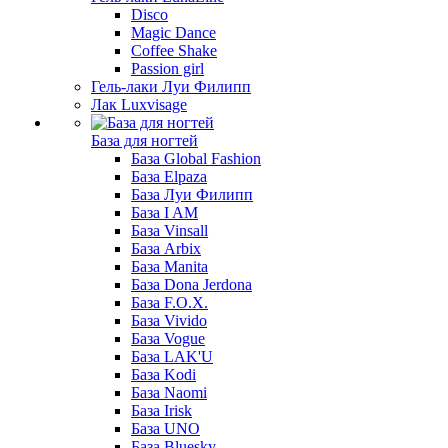
Disco
Magic Dance
Coffee Shake
Passion girl
Гель-лаки Луи Филипп
Лак Luxvisage
База для ногтей
База Global Fashion
База Elpaza
База Луи Филипп
База I AM
База Vinsall
База Arbix
База Manita
База Dona Jerdona
База F.O.X.
База Vivido
База Vogue
База LAK'U
База Kodi
База Naomi
База Irisk
База UNO
База Bluesky