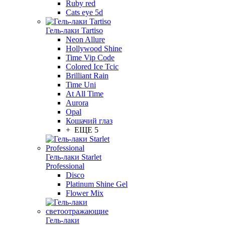
Ruby red
Cats eye 5d
Гель-лаки Tartiso
Neon Allure
Hollywood Shine
Time Vip Code
Colored Ice Tcic
Brilliant Rain
Time Uni
At All Time
Aurora
Opal
Кошачий глаз
+ ЕЩЕ 5
Гель-лаки Starlet
Professional
Disco
Platinum Shine Gel
Flower Mix
Гель-лаки