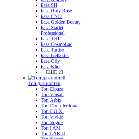
База SH
База Holy Rose
База CND
База Golden Beauty
База Starlet
Professional
База THL
База CosmoLac
База Tartiso
База Gellaktik
База Orly
База Klio
+ ЕЩЕ 23
Топ для ногтей
Топ Elpaza
Топ Vinsall
Топ Arbix
Топ Dona Jerdona
Топ F.O.X.
Топ Vivido
Топ Vogue
Топ I AM
Топ LAK'U