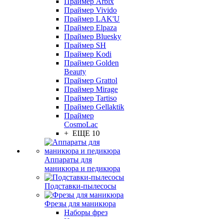
Праймер Arbix
Праймер Vivido
Праймер LAK'U
Праймер Elpaza
Праймер Bluesky
Праймер SH
Праймер Kodi
Праймер Golden
Beauty
Праймер Grattol
Праймер Mirage
Праймер Tartiso
Праймер Gellaktik
Праймер
CosmoLac
+ ЕЩЕ 10
Аппараты для
маникюра и педикюра
Подставки-пылесосы
Фрезы для маникюра
Наборы фрез