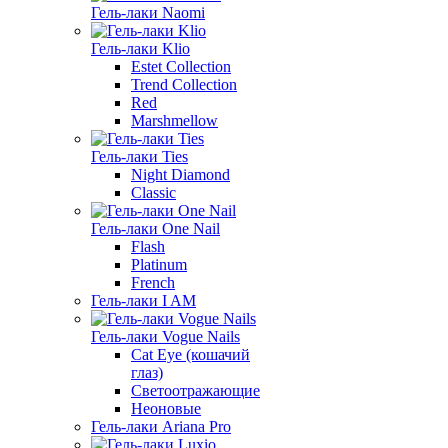
Гель-лаки Naomi
Гель-лаки Klio
Estet Collection
Trend Collection
Red
Marshmellow
Гель-лаки Ties
Night Diamond
Classic
Гель-лаки One Nail
Flash
Platinum
French
Гель-лаки I AM
Гель-лаки Vogue Nails
Cat Eye (кошачий
глаз)
Светоотражающие
Неоновые
Гель-лаки Ariana Pro