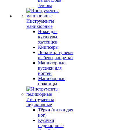
капли Dona
Jerdona
Инструменты
маникюрные
Ножи для
кутикулы,
заусенцев
Книпсеры
Лопатки, пушеры,
шаберы, кюретки
Маникюрные
кусачки для
ногтей
Маникюрные
ножницы
Инструменты
педикюрные
Тёрки (пилки для
ног)
Кусачки
педикюрные