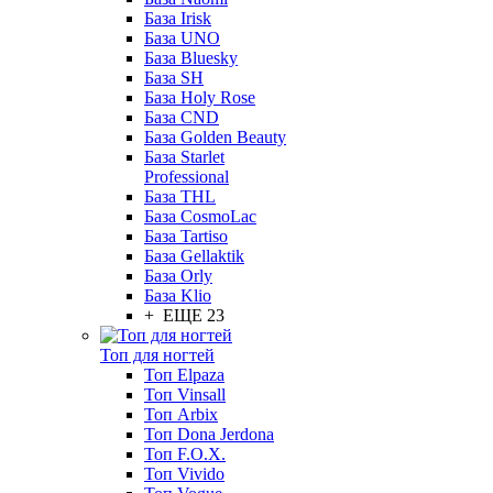
База Irisk
База UNO
База Bluesky
База SH
База Holy Rose
База CND
База Golden Beauty
База Starlet
Professional
База THL
База CosmoLac
База Tartiso
База Gellaktik
База Orly
База Klio
+ ЕЩЕ 23
Топ для ногтей
Топ Elpaza
Топ Vinsall
Топ Arbix
Топ Dona Jerdona
Топ F.O.X.
Топ Vivido