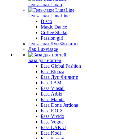
Гель-лаки Luxio
Гель-лаки LunaLine
Disco
Magic Dance
Coffee Shake
Passion girl
Гель-лаки Луи Филипп
Лак Luxvisage
База для ногтей
База Global Fashion
База Elpaza
База Луи Филипп
База I AM
База Vinsall
База Arbix
База Manita
База Dona Jerdona
База F.O.X.
База Vivido
База Vogue
База LAK'U
База Kodi
База Naomi