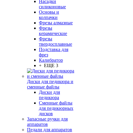
Насадки
силиконовые
Основы и
колпачки
Фрезы алмазные
Фрезы
керамические
Фрезы
твердосплавные
Подставка для
фрез
Калибратор
+ ЕЩЕ 3
Диски для педикюра и
сменные файлы
Диски для
педикюра
Сменные файлы
для педикюрных
дисков
Запасные ручки для
аппаратов
Педали для аппаратов