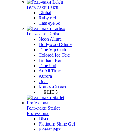
Гель-лаки Lak'u
Global
Ruby red
Cats eye 5d
Гель-лаки Tartiso
Neon Allure
Hollywood Shine
Time Vip Code
Colored Ice Tcic
Brilliant Rain
Time Uni
At All Time
Aurora
Opal
Кошачий глаз
+ ЕЩЕ 5
Гель-лаки Starlet
Professional
Disco
Platinum Shine Gel
Flower Mix