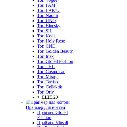
Топ Vogue
Топ I AM
Топ LAK'U
Топ Naomi
Топ UNO
Топ Bluesky
Топ SH
Топ Kodi
Топ Holy Rose
Топ CND
Топ Golden Beauty
Топ Irisk
Топ Global Fashion
Топ THL
Топ CosmoLac
Топ Mirage
Топ Tartiso
Топ Gellaktik
Топ Orly
+ ЕЩЕ 20
Праймер для ногтей
Праймер Global
Fashion
Праймер Vinsall