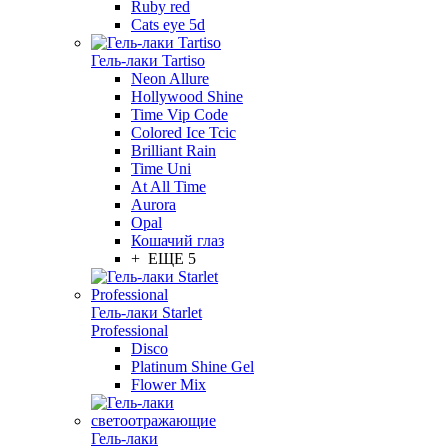
Ruby red
Cats eye 5d
Гель-лаки Tartiso
Neon Allure
Hollywood Shine
Time Vip Code
Colored Ice Tcic
Brilliant Rain
Time Uni
At All Time
Aurora
Opal
Кошачий глаз
+ ЕЩЕ 5
Гель-лаки Starlet
Professional
Disco
Platinum Shine Gel
Flower Mix
Гель-лаки