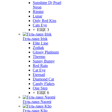
Sunshine Dj Pearl
Neon
Rimini
Lunar
Only Red Kiss
Cats Eye
+ ЕЩЕ 3
Гель-лаки Irisk
Elite Line
Zodiak
Glossy Platinum
Thermo
Sunny Bunny
Red Rain
Cat Eye
Eternail
Diamond Cat
Candy Flakes
One Step
+ ЕЩЕ 6
Гель-лаки Naomi
Гель-лаки Klio