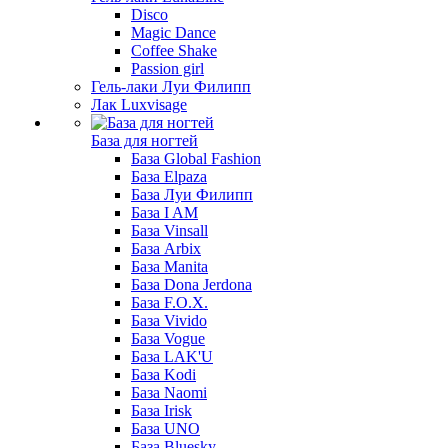
Disco
Magic Dance
Coffee Shake
Passion girl
Гель-лаки Луи Филипп
Лак Luxvisage
База для ногтей
База Global Fashion
База Elpaza
База Луи Филипп
База I AM
База Vinsall
База Arbix
База Manita
База Dona Jerdona
База F.O.X.
База Vivido
База Vogue
База LAK'U
База Kodi
База Naomi
База Irisk
База UNO
База Bluesky