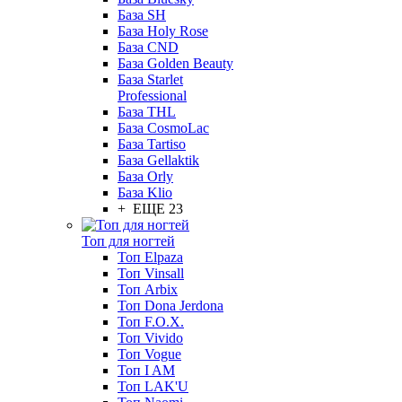
База SH
База Holy Rose
База CND
База Golden Beauty
База Starlet
Professional
База THL
База CosmoLac
База Tartiso
База Gellaktik
База Orly
База Klio
+ ЕЩЕ 23
Топ для ногтей
Топ Elpaza
Топ Vinsall
Топ Arbix
Топ Dona Jerdona
Топ F.O.X.
Топ Vivido
Топ Vogue
Топ I AM
Топ LAK'U