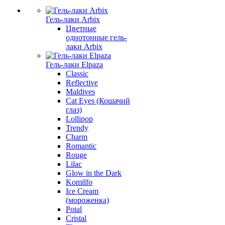
Гель-лаки Arbix
Цветные
однотонные гель-
лаки Arbix
Гель-лаки Elpaza
Classic
Reflective
Maldives
Cat Eyes (Кошачий
глаз)
Lollipop
Trendy
Charm
Romantic
Rouge
Lilac
Glow in the Dark
Komilfo
Ice Cream
(мороженка)
Potal
Cristal