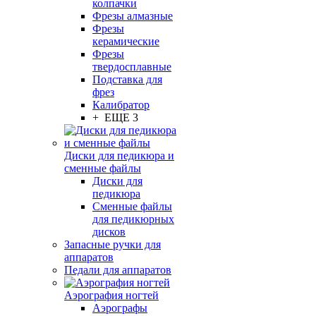
колпачки
Фрезы алмазные
Фрезы
керамические
Фрезы
твердосплавные
Подставка для
фрез
Калибратор
+ ЕЩЕ 3
Диски для педикюра и
сменные файлы
Диски для
педикюра
Сменные файлы
для педикюрных
дисков
Запасные ручки для
аппаратов
Педали для аппаратов
Аэрография ногтей
Аэрографы