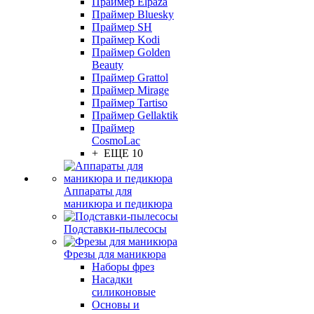
Праймер Elpaza
Праймер Bluesky
Праймер SH
Праймер Kodi
Праймер Golden
Beauty
Праймер Grattol
Праймер Mirage
Праймер Tartiso
Праймер Gellaktik
Праймер
CosmoLac
+ ЕЩЕ 10
Аппараты для
маникюра и педикюра
Подставки-пылесосы
Фрезы для маникюра
Наборы фрез
Насадки
силиконовые
Основы и