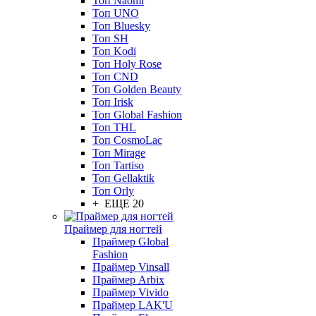
Топ Naomi
Топ UNO
Топ Bluesky
Топ SH
Топ Kodi
Топ Holy Rose
Топ CND
Топ Golden Beauty
Топ Irisk
Топ Global Fashion
Топ THL
Топ CosmoLac
Топ Mirage
Топ Tartiso
Топ Gellaktik
Топ Orly
+ ЕЩЕ 20
Праймер для ногтей
Праймер Global
Fashion
Праймер Vinsall
Праймер Arbix
Праймер Vivido
Праймер LAK'U