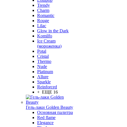
Lollipop
Trendy
Charm
Romantic
Rouge
Lilac
Glow in the Dark
Komilfo
Ice Cream
(мороженка)
Potal
Cristal
Thermo
Nude
Platinum
Allure
Sparkle
Reinforced
+ ЕЩЕ 16
Гель-лаки Golden Beauty
Основная палитра
Red flame
Elegance