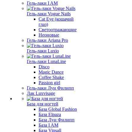
Гель-лаки I AM
Гель-лаки Vogue Nails
Cat Eye (кошачий
глаз)
Светоотражающие
Неоновые
Гель-лаки Ariana Pro
Гель-лаки Luxio
Гель-лаки LunaLine
Disco
Magic Dance
Coffee Shake
Passion girl
Гель-лаки Луи Филипп
Лак Luxvisage
База для ногтей
База Global Fashion
База Elpaza
База Луи Филипп
База I AM
База Vinsall