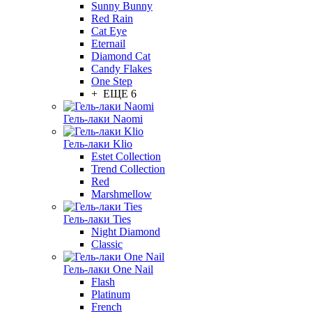
Sunny Bunny
Red Rain
Cat Eye
Eternail
Diamond Cat
Candy Flakes
One Step
+ ЕЩЕ 6
Гель-лаки Naomi
Гель-лаки Klio
Estet Collection
Trend Collection
Red
Marshmellow
Гель-лаки Ties
Night Diamond
Classic
Гель-лаки One Nail
Flash
Platinum
French