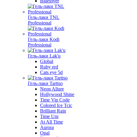
Bluelover
Гель-лаки TNL
Professional
Гель-лаки Kodi
Professional
Гель-лаки Lak'u
Global
Ruby red
Cats eye 5d
Гель-лаки Tartiso
Neon Allure
Hollywood Shine
Time Vip Code
Colored Ice Tcic
Brilliant Rain
Time Uni
At All Time
Aurora
Opal