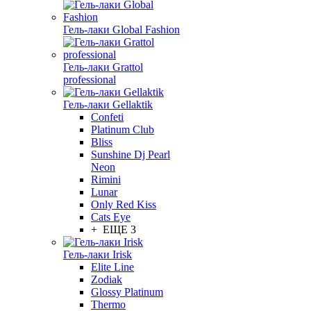
Гель-лаки Global Fashion
Гель-лаки Grattol
professional
Гель-лаки Gellaktik
Confeti
Platinum Club
Bliss
Sunshine Dj Pearl
Neon
Rimini
Lunar
Only Red Kiss
Cats Eye
+ ЕЩЕ 3
Гель-лаки Irisk
Elite Line
Zodiak
Glossy Platinum
Thermo