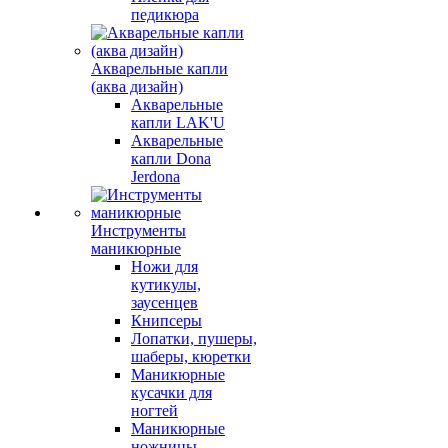
педикюра
Акварельные капли
(аква дизайн)
Акварельные
капли LAK'U
Акварельные
капли Dona
Jerdona
Инструменты
маникюрные
Ножи для
кутикулы,
заусенцев
Книпсеры
Лопатки, пушеры,
шаберы, кюретки
Маникюрные
кусачки для
ногтей
Маникюрные
ножницы