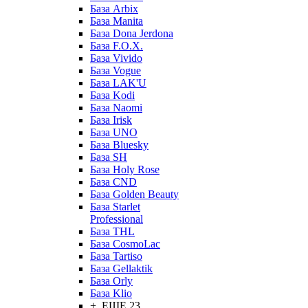
База Arbix
База Manita
База Dona Jerdona
База F.O.X.
База Vivido
База Vogue
База LAK'U
База Kodi
База Naomi
База Irisk
База UNO
База Bluesky
База SH
База Holy Rose
База CND
База Golden Beauty
База Starlet
Professional
База THL
База CosmoLac
База Tartiso
База Gellaktik
База Orly
База Klio
+ ЕЩЕ 23