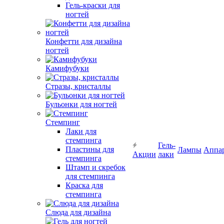
Гель-краски для
ногтей
Конфетти для дизайна
ногтей
Камифубуки
Стразы, кристаллы
Бульонки для ногтей
Стемпинг
Лаки для
стемпинга
Гель-
Пластины для
Лампы
Аппа
Акции
лаки
стемпинга
Штамп и скребок
для стемпинга
Краска для
стемпинга
Слюда для дизайна