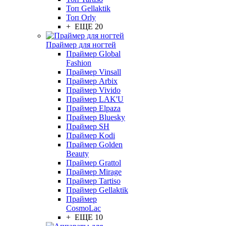
Топ Gellaktik
Топ Orly
+ ЕЩЕ 20
Праймер для ногтей
Праймер Global
Fashion
Праймер Vinsall
Праймер Arbix
Праймер Vivido
Праймер LAK'U
Праймер Elpaza
Праймер Bluesky
Праймер SH
Праймер Kodi
Праймер Golden
Beauty
Праймер Grattol
Праймер Mirage
Праймер Tartiso
Праймер Gellaktik
Праймер
CosmoLac
+ ЕЩЕ 10