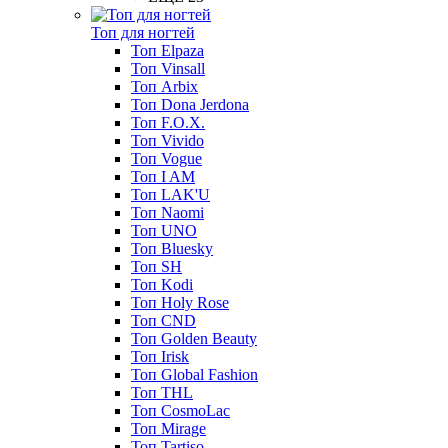
Топ для ногтей
Топ Elpaza
Топ Vinsall
Топ Arbix
Топ Dona Jerdona
Топ F.O.X.
Топ Vivido
Топ Vogue
Топ I AM
Топ LAK'U
Топ Naomi
Топ UNO
Топ Bluesky
Топ SH
Топ Kodi
Топ Holy Rose
Топ CND
Топ Golden Beauty
Топ Irisk
Топ Global Fashion
Топ THL
Топ CosmoLac
Топ Mirage
Топ Tartiso