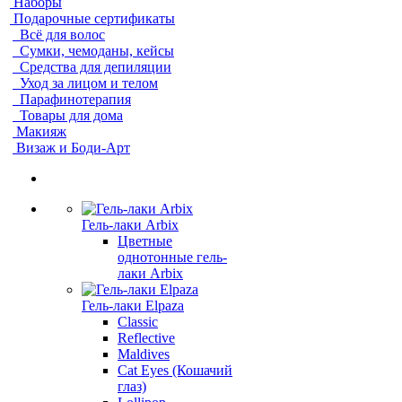
Наборы
Подарочные сертификаты
Всё для волос
Сумки, чемоданы, кейсы
Средства для депиляции
Уход за лицом и телом
Парафинотерапия
Товары для дома
Макияж
Визаж и Боди-Арт
Гель-лаки Arbix
Цветные
однотонные гель-
лаки Arbix
Гель-лаки Elpaza
Classic
Reflective
Maldives
Cat Eyes (Кошачий
глаз)