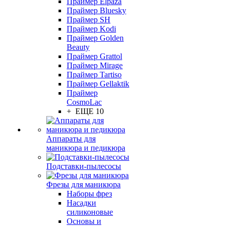
Праймер Elpaza
Праймер Bluesky
Праймер SH
Праймер Kodi
Праймер Golden
Beauty
Праймер Grattol
Праймер Mirage
Праймер Tartiso
Праймер Gellaktik
Праймер
CosmoLac
+ ЕЩЕ 10
Аппараты для
маникюра и педикюра
Подставки-пылесосы
Фрезы для маникюра
Наборы фрез
Насадки
силиконовые
Основы и