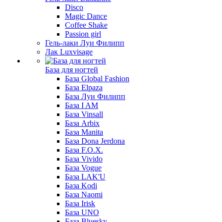
Disco
Magic Dance
Coffee Shake
Passion girl
Гель-лаки Луи Филипп
Лак Luxvisage
База для ногтей
База Global Fashion
База Elpaza
База Луи Филипп
База I AM
База Vinsall
База Arbix
База Manita
База Dona Jerdona
База F.O.X.
База Vivido
База Vogue
База LAK'U
База Kodi
База Naomi
База Irisk
База UNO
База Bluesky