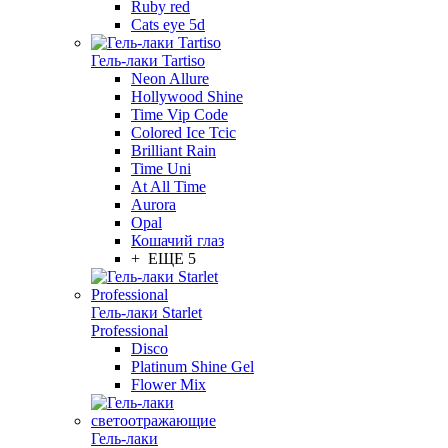
Ruby red
Cats eye 5d
Гель-лаки Tartiso
Neon Allure
Hollywood Shine
Time Vip Code
Colored Ice Tcic
Brilliant Rain
Time Uni
At All Time
Aurora
Opal
Кошачий глаз
+ ЕЩЕ 5
Гель-лаки Starlet
Professional
Disco
Platinum Shine Gel
Flower Mix
Гель-лаки