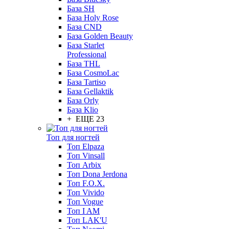
База SH
База Holy Rose
База CND
База Golden Beauty
База Starlet
Professional
База THL
База CosmoLac
База Tartiso
База Gellaktik
База Orly
База Klio
+ ЕЩЕ 23
Топ для ногтей
Топ Elpaza
Топ Vinsall
Топ Arbix
Топ Dona Jerdona
Топ F.O.X.
Топ Vivido
Топ Vogue
Топ I AM
Топ LAK'U