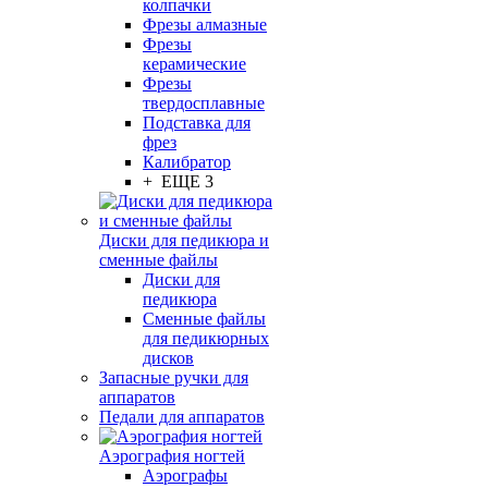
колпачки
Фрезы алмазные
Фрезы
керамические
Фрезы
твердосплавные
Подставка для
фрез
Калибратор
+ ЕЩЕ 3
Диски для педикюра и
сменные файлы
Диски для
педикюра
Сменные файлы
для педикюрных
дисков
Запасные ручки для
аппаратов
Педали для аппаратов
Аэрография ногтей
Аэрографы