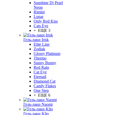
Sunshine Dj Pearl
Neon
Rimini
Lunar
Only Red Kiss
Cats Eye
+ ЕЩЕ 3
Гель-лаки Irisk
Elite Line
Zodiak
Glossy Platinum
Thermo
Sunny Bunny
Red Rain
Cat Eye
Eternail
Diamond Cat
Candy Flakes
One Step
+ ЕЩЕ 6
Гель-лаки Naomi
Гель-лаки Klio