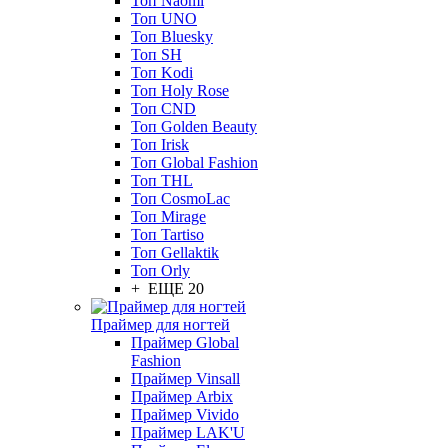
Топ Naomi
Топ UNO
Топ Bluesky
Топ SH
Топ Kodi
Топ Holy Rose
Топ CND
Топ Golden Beauty
Топ Irisk
Топ Global Fashion
Топ THL
Топ CosmoLac
Топ Mirage
Топ Tartiso
Топ Gellaktik
Топ Orly
+ ЕЩЕ 20
Праймер для ногтей
Праймер Global
Fashion
Праймер Vinsall
Праймер Arbix
Праймер Vivido
Праймер LAK'U