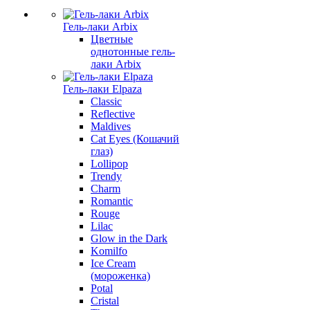
Гель-лаки Arbix
Цветные
однотонные гель-
лаки Arbix
Гель-лаки Elpaza
Classic
Reflective
Maldives
Cat Eyes (Кошачий
глаз)
Lollipop
Trendy
Charm
Romantic
Rouge
Lilac
Glow in the Dark
Komilfo
Ice Cream
(мороженка)
Potal
Cristal