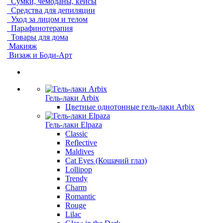
Сумки, чемоданы, кейсы
Средства для депиляции
Уход за лицом и телом
Парафинотерапия
Товары для дома
Макияж
Визаж и Боди-Арт
Гель-лаки Arbix
Цветные однотонные гель-лаки Arbix
Гель-лаки Elpaza
Classic
Reflective
Maldives
Cat Eyes (Кошачий глаз)
Lollipop
Trendy
Charm
Romantic
Rouge
Lilac