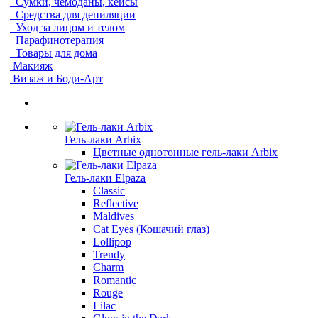
Сумки, чемоданы, кейсы
Средства для депиляции
Уход за лицом и телом
Парафинотерапия
Товары для дома
Макияж
Визаж и Боди-Арт
Гель-лаки Arbix
Цветные однотонные гель-лаки Arbix
Гель-лаки Elpaza
Classic
Reflective
Maldives
Cat Eyes (Кошачий глаз)
Lollipop
Trendy
Charm
Romantic
Rouge
Lilac