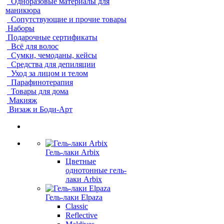
Одноразовые материалы для
маникюра
Сопутствующие и прочие товары
Наборы
Подарочные сертификаты
Всё для волос
Сумки, чемоданы, кейсы
Средства для депиляции
Уход за лицом и телом
Парафинотерапия
Товары для дома
Макияж
Визаж и Боди-Арт
Гель-лаки Arbix
Цветные
однотонные гель-
лаки Arbix
Гель-лаки Elpaza
Classic
Reflective