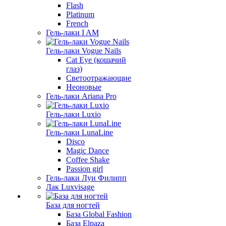
Flash
Platinum
French
Гель-лаки I AM
Гель-лаки Vogue Nails
Cat Eye (кошачий
глаз)
Светоотражающие
Неоновые
Гель-лаки Ariana Pro
Гель-лаки Luxio
Гель-лаки LunaLine
Disco
Magic Dance
Coffee Shake
Passion girl
Гель-лаки Луи Филипп
Лак Luxvisage
База для ногтей
База Global Fashion
База Elpaza