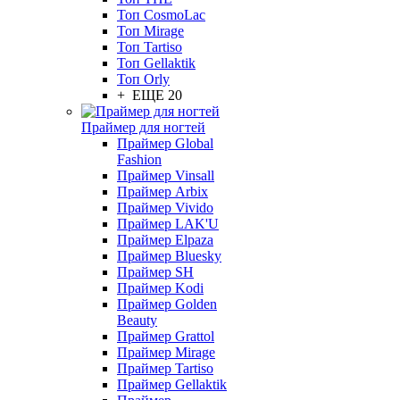
Топ CosmoLac
Топ Mirage
Топ Tartiso
Топ Gellaktik
Топ Orly
+ ЕЩЕ 20
Праймер для ногтей
Праймер Global
Fashion
Праймер Vinsall
Праймер Arbix
Праймер Vivido
Праймер LAK'U
Праймер Elpaza
Праймер Bluesky
Праймер SH
Праймер Kodi
Праймер Golden
Beauty
Праймер Grattol
Праймер Mirage
Праймер Tartiso
Праймер Gellaktik