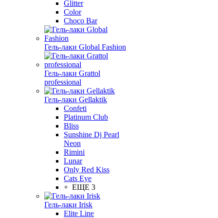
Glitter
Color
Choco Bar
Гель-лаки Global Fashion
Гель-лаки Grattol
professional
Гель-лаки Gellaktik
Confeti
Platinum Club
Bliss
Sunshine Dj Pearl
Neon
Rimini
Lunar
Only Red Kiss
Cats Eye
+ ЕЩЕ 3
Гель-лаки Irisk
Elite Line