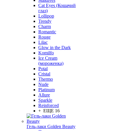
Maldives
Cat Eyes (Кошачий
глаз)
Lollipop
Trendy
Charm
Romantic
Rouge
Lilac
Glow in the Dark
Komilfo
Ice Cream
(мороженка)
Potal
Cristal
Thermo
Nude
Platinum
Allure
Sparkle
Reinforced
+ ЕЩЕ 16
Гель-лаки Golden Beauty