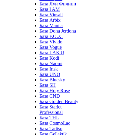
База Луи Филипп
База I AM
База Vinsall
База Arbix
База Manita
База Dona Jerdona
База F.O.X.
База Vivido
База Vogue
База LAK'U
База Kodi
База Naomi
База Irisk
База UNO
База Bluesky
База SH
База Holy Rose
База CND
База Golden Beauty
База Starlet
Professional
База THL
База CosmoLac
База Tartiso
База Gellaktik