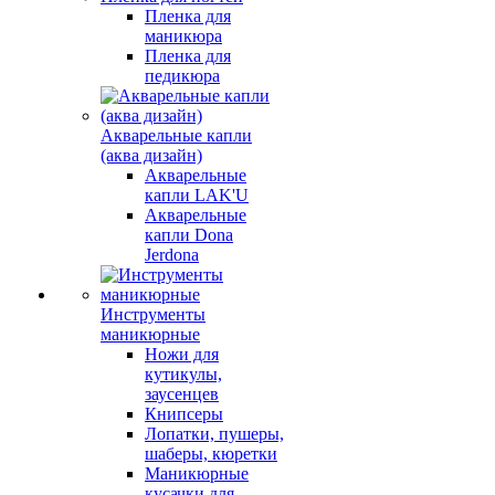
Пленка для
маникюра
Пленка для
педикюра
Акварельные капли
(аква дизайн)
Акварельные
капли LAK'U
Акварельные
капли Dona
Jerdona
Инструменты
маникюрные
Ножи для
кутикулы,
заусенцев
Книпсеры
Лопатки, пушеры,
шаберы, кюретки
Маникюрные
кусачки для