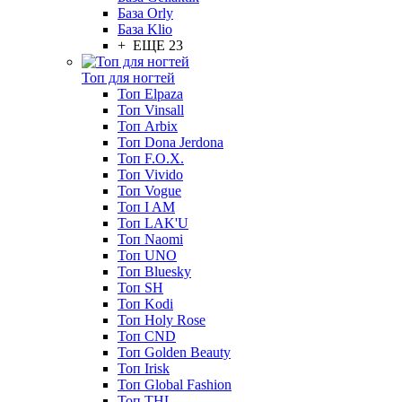
База Orly
База Klio
+ ЕЩЕ 23
Топ для ногтей
Топ Elpaza
Топ Vinsall
Топ Arbix
Топ Dona Jerdona
Топ F.O.X.
Топ Vivido
Топ Vogue
Топ I AM
Топ LAK'U
Топ Naomi
Топ UNO
Топ Bluesky
Топ SH
Топ Kodi
Топ Holy Rose
Топ CND
Топ Golden Beauty
Топ Irisk
Топ Global Fashion
Топ THL