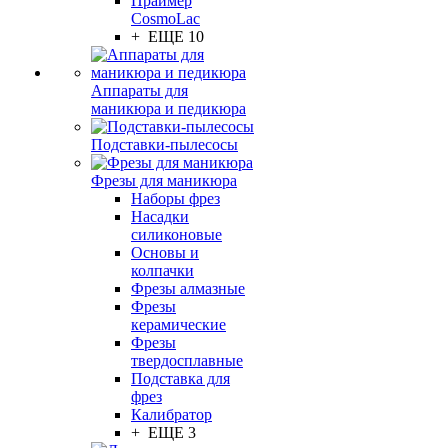
Праймер
CosmoLac
+ ЕЩЕ 10
Аппараты для
маникюра и педикюра
Подставки-пылесосы
Фрезы для маникюра
Наборы фрез
Насадки
силиконовые
Основы и
колпачки
Фрезы алмазные
Фрезы
керамические
Фрезы
твердосплавные
Подставка для
фрез
Калибратор
+ ЕЩЕ 3