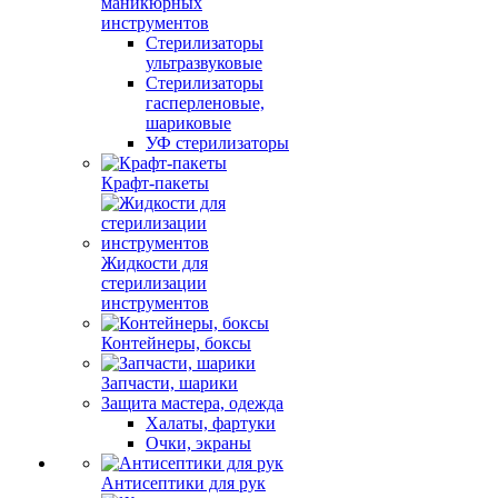
маникюрных
инструментов
Стерилизаторы
ультразвуковые
Стерилизаторы
гасперленовые,
шариковые
УФ стерилизаторы
Крафт-пакеты
Жидкости для
стерилизации
инструментов
Контейнеры, боксы
Запчасти, шарики
Защита мастера, одежда
Халаты, фартуки
Очки, экраны
Антисептики для рук