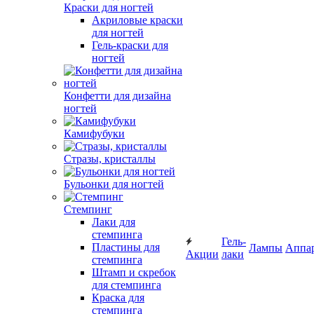
Краски для ногтей
Акриловые краски
для ногтей
Гель-краски для
ногтей
Конфетти для дизайна
ногтей
Камифубуки
Стразы, кристаллы
Бульонки для ногтей
Стемпинг
Лаки для
стемпинга
Гель-
Пластины для
Лампы
Аппа
Акции
лаки
стемпинга
Штамп и скребок
для стемпинга
Краска для
стемпинга