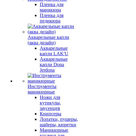
Пленка для
маникюра
Пленка для
педикюра
Акварельные капли
(аква дизайн)
Акварельные
капли LAK'U
Акварельные
капли Dona
Jerdona
Инструменты
маникюрные
Ножи для
кутикулы,
заусенцев
Книпсеры
Лопатки, пушеры,
шаберы, кюретки
Маникюрные
кусачки для