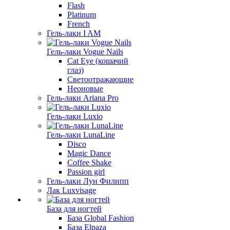
Flash
Platinum
French
Гель-лаки I AM
Гель-лаки Vogue Nails
Cat Eye (кошачий
глаз)
Светоотражающие
Неоновые
Гель-лаки Ariana Pro
Гель-лаки Luxio
Гель-лаки LunaLine
Disco
Magic Dance
Coffee Shake
Passion girl
Гель-лаки Луи Филипп
Лак Luxvisage
База для ногтей
База Global Fashion
База Elpaza