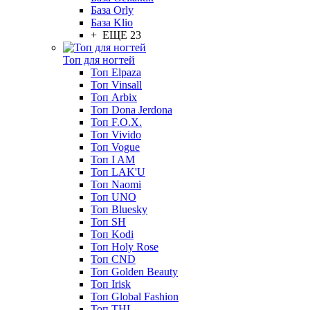
База Orly
База Klio
+ ЕЩЕ 23
Топ для ногтей
Топ Elpaza
Топ Vinsall
Топ Arbix
Топ Dona Jerdona
Топ F.O.X.
Топ Vivido
Топ Vogue
Топ I AM
Топ LAK'U
Топ Naomi
Топ UNO
Топ Bluesky
Топ SH
Топ Kodi
Топ Holy Rose
Топ CND
Топ Golden Beauty
Топ Irisk
Топ Global Fashion
Топ THL