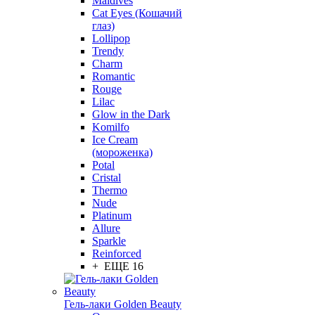
Maldives
Cat Eyes (Кошачий
глаз)
Lollipop
Trendy
Charm
Romantic
Rouge
Lilac
Glow in the Dark
Komilfo
Ice Cream
(мороженка)
Potal
Cristal
Thermo
Nude
Platinum
Allure
Sparkle
Reinforced
+ ЕЩЕ 16
Гель-лаки Golden Beauty