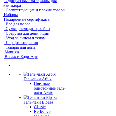
Одноразовые материалы для
маникюра
Сопутствующие и прочие товары
Наборы
Подарочные сертификаты
Всё для волос
Сумки, чемоданы, кейсы
Средства для депиляции
Уход за лицом и телом
Парафинотерапия
Товары для дома
Макияж
Визаж и Боди-Арт
Гель-лаки Arbix
Цветные
однотонные гель-
лаки Arbix
Гель-лаки Elpaza
Classic
Reflective