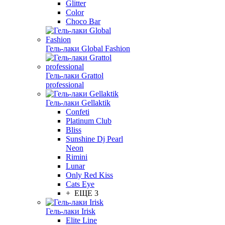
Glitter
Color
Choco Bar
Гель-лаки Global Fashion
Гель-лаки Grattol
professional
Гель-лаки Gellaktik
Confeti
Platinum Club
Bliss
Sunshine Dj Pearl
Neon
Rimini
Lunar
Only Red Kiss
Cats Eye
+ ЕЩЕ 3
Гель-лаки Irisk
Elite Line