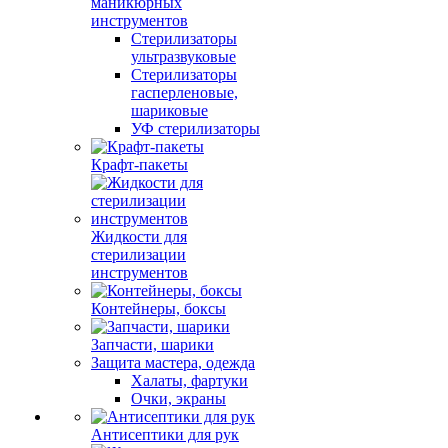
маникюрных
инструментов
Стерилизаторы
ультразвуковые
Стерилизаторы
гасперленовые,
шариковые
УФ стерилизаторы
Крафт-пакеты
Жидкости для
стерилизации
инструментов
Контейнеры, боксы
Запчасти, шарики
Защита мастера, одежда
Халаты, фартуки
Очки, экраны
Антисептики для рук