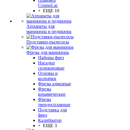
Праймер
CosmoLac
+ ЕЩЕ 10
Аппараты для
маникюра и педикюра
Подставки-пылесосы
Фрезы для маникюра
Наборы фрез
Насадки
силиконовые
Основы и
колпачки
Фрезы алмазные
Фрезы
керамические
Фрезы
твердосплавные
Подставка для
фрез
Калибратор
+ ЕЩЕ 3