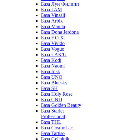
База Луи Филипп
База I AM
База Vinsall
База Arbix
База Manita
База Dona Jerdona
База F.O.X.
База Vivido
База Vogue
База LAK'U
База Kodi
База Naomi
База Irisk
База UNO
База Bluesky
База SH
База Holy Rose
База CND
База Golden Beauty
База Starlet
Professional
База THL
База CosmoLac
База Tartiso
База Gellaktik