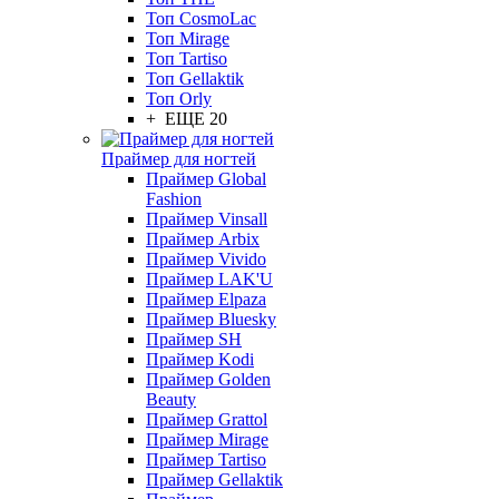
Топ CosmoLac
Топ Mirage
Топ Tartiso
Топ Gellaktik
Топ Orly
+ ЕЩЕ 20
Праймер для ногтей
Праймер Global
Fashion
Праймер Vinsall
Праймер Arbix
Праймер Vivido
Праймер LAK'U
Праймер Elpaza
Праймер Bluesky
Праймер SH
Праймер Kodi
Праймер Golden
Beauty
Праймер Grattol
Праймер Mirage
Праймер Tartiso
Праймер Gellaktik