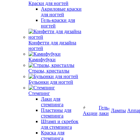
Краски для ногтей
Акриловые краски
для ногтей
Гель-краски для
ногтей
Конфетти для дизайна
ногтей
Камифубуки
Стразы, кристаллы
Бульонки для ногтей
Стемпинг
Лаки для
стемпинга
Гель-
Пластины для
Лампы
Аппа
Акции
лаки
стемпинга
Штамп и скребок
для стемпинга
Краска для
стемпинга