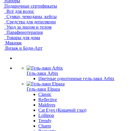
Наборы
Подарочные сертификаты
Всё для волос
Сумки, чемоданы, кейсы
Средства для депиляции
Уход за лицом и телом
Парафинотерапия
Товары для дома
Макияж
Визаж и Боди-Арт
Гель-лаки Arbix
Цветные однотонные гель-лаки Arbix
Гель-лаки Elpaza
Classic
Reflective
Maldives
Cat Eyes (Кошачий глаз)
Lollipop
Trendy
Charm