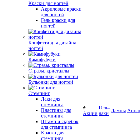
Краски для ногтей
Акриловые краски
для ногтей
Гель-краски для
ногтей
Конфетти для дизайна
ногтей
Камифубуки
Стразы, кристаллы
Бульонки для ногтей
Стемпинг
Лаки для
стемпинга
Гель-
Пластины для
Лампы
Аппа
Акции
лаки
стемпинга
Штамп и скребок
для стемпинга
Краска для
стемпинга