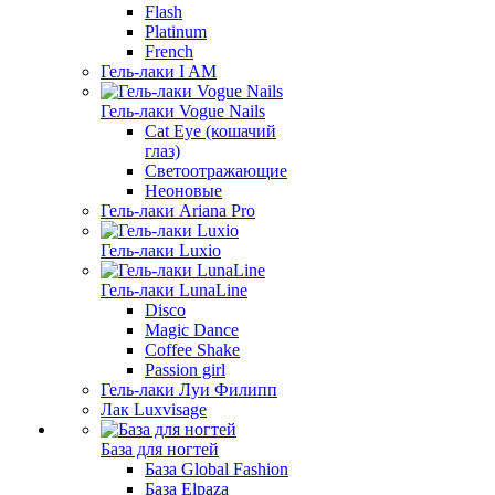
Flash
Platinum
French
Гель-лаки I AM
Гель-лаки Vogue Nails
Cat Eye (кошачий
глаз)
Светоотражающие
Неоновые
Гель-лаки Ariana Pro
Гель-лаки Luxio
Гель-лаки LunaLine
Disco
Magic Dance
Coffee Shake
Passion girl
Гель-лаки Луи Филипп
Лак Luxvisage
База для ногтей
База Global Fashion
База Elpaza