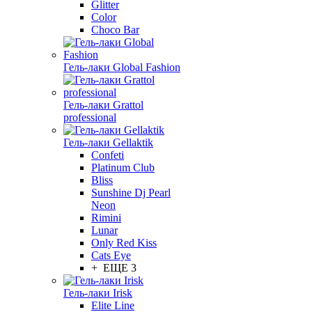
Glitter
Color
Choco Bar
Гель-лаки Global Fashion
Гель-лаки Grattol
professional
Гель-лаки Gellaktik
Confeti
Platinum Club
Bliss
Sunshine Dj Pearl
Neon
Rimini
Lunar
Only Red Kiss
Cats Eye
+ ЕЩЕ 3
Гель-лаки Irisk
Elite Line