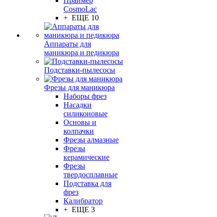
Праймер
CosmoLac
+ ЕЩЕ 10
Аппараты для
маникюра и педикюра
Подставки-пылесосы
Фрезы для маникюра
Наборы фрез
Насадки
силиконовые
Основы и
колпачки
Фрезы алмазные
Фрезы
керамические
Фрезы
твердосплавные
Подставка для
фрез
Калибратор
+ ЕЩЕ 3