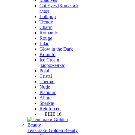
Maldives
Cat Eyes (Кошачий
глаз)
Lollipop
Trendy
Charm
Romantic
Rouge
Lilac
Glow in the Dark
Komilfo
Ice Cream
(мороженка)
Potal
Cristal
Thermo
Nude
Platinum
Allure
Sparkle
Reinforced
+ ЕЩЕ 16
Гель-лаки Golden Beauty