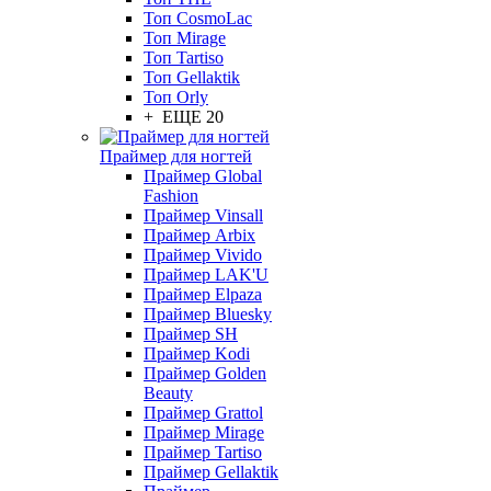
Топ CosmoLac
Топ Mirage
Топ Tartiso
Топ Gellaktik
Топ Orly
+ ЕЩЕ 20
Праймер для ногтей
Праймер Global
Fashion
Праймер Vinsall
Праймер Arbix
Праймер Vivido
Праймер LAK'U
Праймер Elpaza
Праймер Bluesky
Праймер SH
Праймер Kodi
Праймер Golden
Beauty
Праймер Grattol
Праймер Mirage
Праймер Tartiso
Праймер Gellaktik