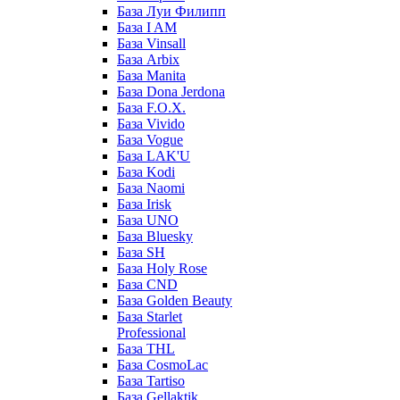
База Луи Филипп
База I AM
База Vinsall
База Arbix
База Manita
База Dona Jerdona
База F.O.X.
База Vivido
База Vogue
База LAK'U
База Kodi
База Naomi
База Irisk
База UNO
База Bluesky
База SH
База Holy Rose
База CND
База Golden Beauty
База Starlet
Professional
База THL
База CosmoLac
База Tartiso
База Gellaktik