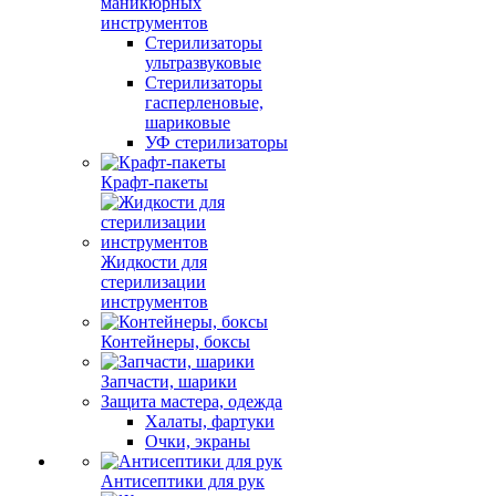
маникюрных
инструментов
Стерилизаторы
ультразвуковые
Стерилизаторы
гасперленовые,
шариковые
УФ стерилизаторы
Крафт-пакеты
Жидкости для
стерилизации
инструментов
Контейнеры, боксы
Запчасти, шарики
Защита мастера, одежда
Халаты, фартуки
Очки, экраны
Антисептики для рук