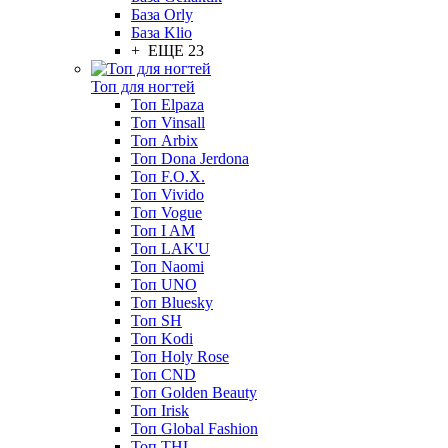
База Orly
База Klio
+ ЕЩЕ 23
Топ для ногтей
Топ Elpaza
Топ Vinsall
Топ Arbix
Топ Dona Jerdona
Топ F.O.X.
Топ Vivido
Топ Vogue
Топ I AM
Топ LAK'U
Топ Naomi
Топ UNO
Топ Bluesky
Топ SH
Топ Kodi
Топ Holy Rose
Топ CND
Топ Golden Beauty
Топ Irisk
Топ Global Fashion
Топ THL