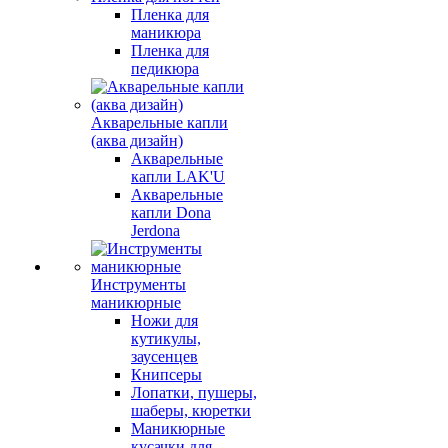
Пленка для
маникюра
Пленка для
педикюра
Акварельные капли
(аква дизайн)
Акварельные
капли LAK'U
Акварельные
капли Dona
Jerdona
Инструменты
маникюрные
Ножи для
кутикулы,
заусенцев
Книпсеры
Лопатки, пушеры,
шаберы, кюретки
Маникюрные
кусачки для