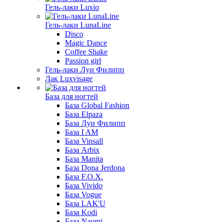
Гель-лаки Luxio
Гель-лаки LunaLine
Disco
Magic Dance
Coffee Shake
Passion girl
Гель-лаки Луи Филипп
Лак Luxvisage
База для ногтей
База Global Fashion
База Elpaza
База Луи Филипп
База I AM
База Vinsall
База Arbix
База Manita
База Dona Jerdona
База F.O.X.
База Vivido
База Vogue
База LAK'U
База Kodi
База Naomi