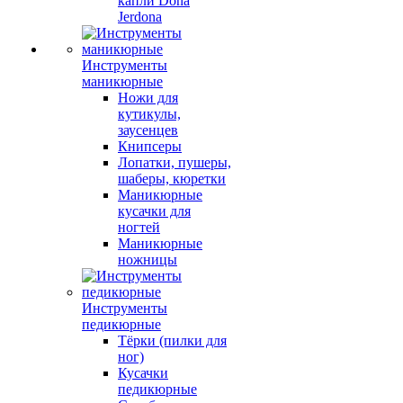
капли Dona
Jerdona
Инструменты
маникюрные
Ножи для
кутикулы,
заусенцев
Книпсеры
Лопатки, пушеры,
шаберы, кюретки
Маникюрные
кусачки для
ногтей
Маникюрные
ножницы
Инструменты
педикюрные
Тёрки (пилки для
ног)
Кусачки
педикюрные