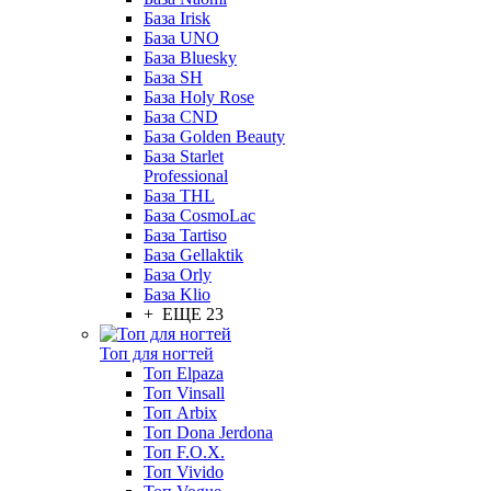
База Irisk
База UNO
База Bluesky
База SH
База Holy Rose
База CND
База Golden Beauty
База Starlet
Professional
База THL
База CosmoLac
База Tartiso
База Gellaktik
База Orly
База Klio
+ ЕЩЕ 23
Топ для ногтей
Топ Elpaza
Топ Vinsall
Топ Arbix
Топ Dona Jerdona
Топ F.O.X.
Топ Vivido