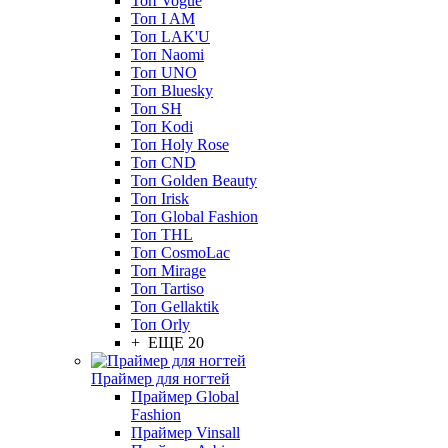
Топ Vogue
Топ I AM
Топ LAK'U
Топ Naomi
Топ UNO
Топ Bluesky
Топ SH
Топ Kodi
Топ Holy Rose
Топ CND
Топ Golden Beauty
Топ Irisk
Топ Global Fashion
Топ THL
Топ CosmoLac
Топ Mirage
Топ Tartiso
Топ Gellaktik
Топ Orly
+ ЕЩЕ 20
Праймер для ногтей
Праймер Global
Fashion
Праймер Vinsall