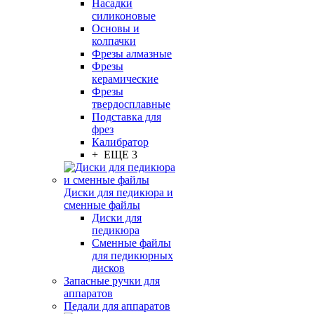
Насадки
силиконовые
Основы и
колпачки
Фрезы алмазные
Фрезы
керамические
Фрезы
твердосплавные
Подставка для
фрез
Калибратор
+ ЕЩЕ 3
Диски для педикюра и
сменные файлы
Диски для
педикюра
Сменные файлы
для педикюрных
дисков
Запасные ручки для
аппаратов
Педали для аппаратов