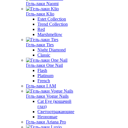
Гель-лаки Naomi
Гель-лаки Klio
Estet Collection
Trend Collection
Red
Marshmellow
Гель-лаки Ties
Night Diamond
Classic
Гель-лаки One Nail
Flash
Platinum
French
Гель-лаки I AM
Гель-лаки Vogue Nails
Cat Eye (кошачий
глаз)
Светоотражающие
Неоновые
Гель-лаки Ariana Pro