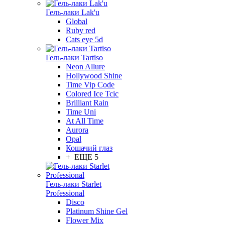
Гель-лаки Lak'u
Global
Ruby red
Cats eye 5d
Гель-лаки Tartiso
Neon Allure
Hollywood Shine
Time Vip Code
Colored Ice Tcic
Brilliant Rain
Time Uni
At All Time
Aurora
Opal
Кошачий глаз
+ ЕЩЕ 5
Гель-лаки Starlet
Professional
Disco
Platinum Shine Gel
Flower Mix