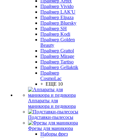
Праймер Arbix
Праймер Vivido
Праймер LAK'U
Праймер Elpaza
Праймер Bluesky
Праймер SH
Праймер Kodi
Праймер Golden
Beauty
Праймер Grattol
Праймер Mirage
Праймер Tartiso
Праймер Gellaktik
Праймер
CosmoLac
+ ЕЩЕ 10
Аппараты для
маникюра и педикюра
Подставки-пылесосы
Фрезы для маникюра
Наборы фрез