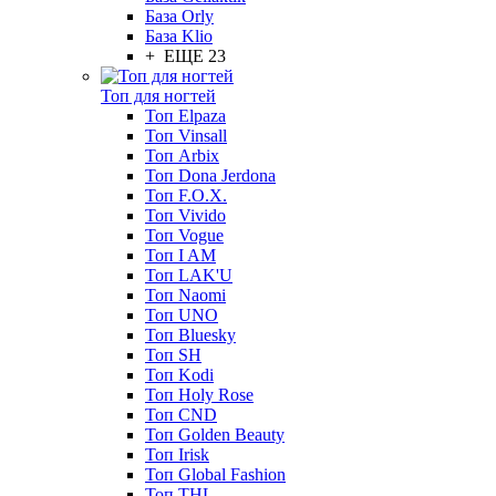
База Orly
База Klio
+ ЕЩЕ 23
Топ для ногтей
Топ Elpaza
Топ Vinsall
Топ Arbix
Топ Dona Jerdona
Топ F.O.X.
Топ Vivido
Топ Vogue
Топ I AM
Топ LAK'U
Топ Naomi
Топ UNO
Топ Bluesky
Топ SH
Топ Kodi
Топ Holy Rose
Топ CND
Топ Golden Beauty
Топ Irisk
Топ Global Fashion
Топ THL