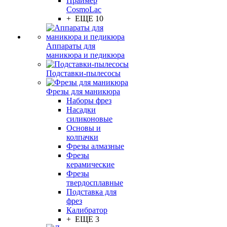
Праймер
CosmoLac
+ ЕЩЕ 10
Аппараты для
маникюра и педикюра
Подставки-пылесосы
Фрезы для маникюра
Наборы фрез
Насадки
силиконовые
Основы и
колпачки
Фрезы алмазные
Фрезы
керамические
Фрезы
твердосплавные
Подставка для
фрез
Калибратор
+ ЕЩЕ 3