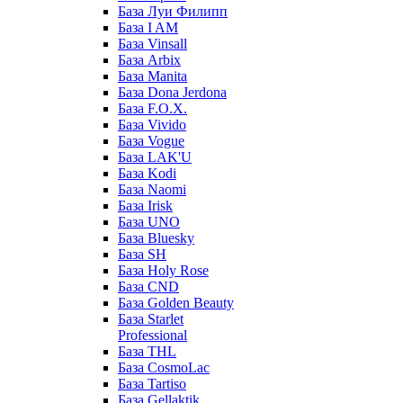
База Луи Филипп
База I AM
База Vinsall
База Arbix
База Manita
База Dona Jerdona
База F.O.X.
База Vivido
База Vogue
База LAK'U
База Kodi
База Naomi
База Irisk
База UNO
База Bluesky
База SH
База Holy Rose
База CND
База Golden Beauty
База Starlet
Professional
База THL
База CosmoLac
База Tartiso
База Gellaktik