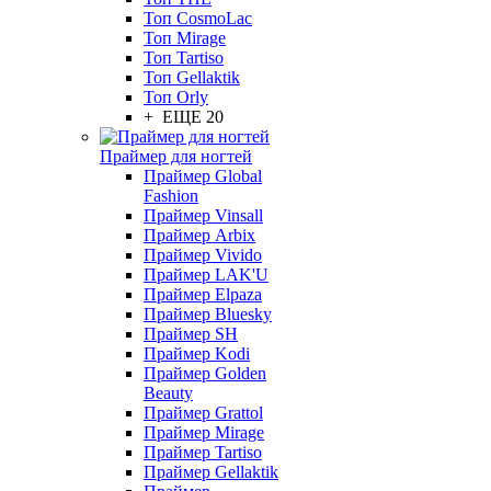
Топ CosmoLac
Топ Mirage
Топ Tartiso
Топ Gellaktik
Топ Orly
+ ЕЩЕ 20
Праймер для ногтей
Праймер Global
Fashion
Праймер Vinsall
Праймер Arbix
Праймер Vivido
Праймер LAK'U
Праймер Elpaza
Праймер Bluesky
Праймер SH
Праймер Kodi
Праймер Golden
Beauty
Праймер Grattol
Праймер Mirage
Праймер Tartiso
Праймер Gellaktik