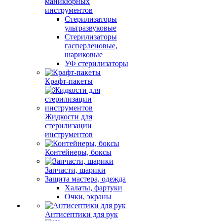
маникюрных
инструментов
Стерилизаторы
ультразвуковые
Стерилизаторы
гасперленовые,
шариковые
УФ стерилизаторы
Крафт-пакеты
Жидкости для
стерилизации
инструментов
Контейнеры, боксы
Запчасти, шарики
Защита мастера, одежда
Халаты, фартуки
Очки, экраны
Антисептики для рук