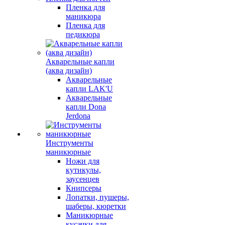
Пленка для
маникюра
Пленка для
педикюра
Акварельные капли
(аква дизайн)
Акварельные
капли LAK'U
Акварельные
капли Dona
Jerdona
Инструменты
маникюрные
Ножи для
кутикулы,
заусенцев
Книпсеры
Лопатки, пушеры,
шаберы, кюретки
Маникюрные
кусачки для