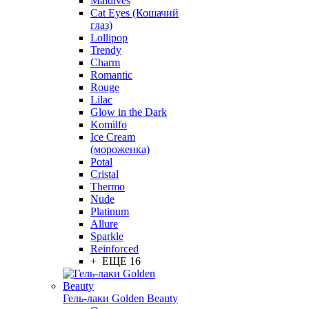
Maldives
Cat Eyes (Кошачий
глаз)
Lollipop
Trendy
Charm
Romantic
Rouge
Lilac
Glow in the Dark
Komilfo
Ice Cream
(мороженка)
Potal
Cristal
Thermo
Nude
Platinum
Allure
Sparkle
Reinforced
+ ЕЩЕ 16
Гель-лаки Golden Beauty