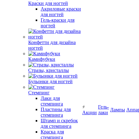
Краски для ногтей
Акриловые краски
для ногтей
Гель-краски для
ногтей
Конфетти для дизайна
ногтей
Камифубуки
Стразы, кристаллы
Бульонки для ногтей
Стемпинг
Лаки для
стемпинга
Гель-
Пластины для
Лампы
Аппа
Акции
лаки
стемпинга
Штамп и скребок
для стемпинга
Краска для
стемпинга