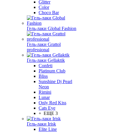
Glitter
Color
Choco Bar
Гель-лаки Global Fashion
Гель-лаки Grattol
professional
Гель-лаки Gellaktik
Confeti
Platinum Club
Bliss
Sunshine Dj Pearl
Neon
Rimini
Lunar
Only Red Kiss
Cats Eye
+ ЕЩЕ 3
Гель-лаки Irisk
Elite Line