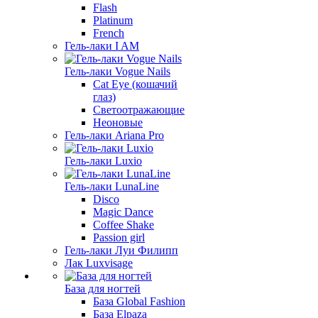
Flash
Platinum
French
Гель-лаки I AM
Гель-лаки Vogue Nails
Cat Eye (кошачий
глаз)
Светоотражающие
Неоновые
Гель-лаки Ariana Pro
Гель-лаки Luxio
Гель-лаки LunaLine
Disco
Magic Dance
Coffee Shake
Passion girl
Гель-лаки Луи Филипп
Лак Luxvisage
База для ногтей
База Global Fashion
База Elpaza