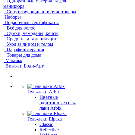
Одноразовые материалы для
маникюра
Сопутствующие и прочие товары
Наборы
Подарочные сертификаты
Всё для волос
Сумки, чемоданы, кейсы
Средства для депиляции
Уход за лицом и телом
Парафинотерапия
Товары для дома
Макияж
Визаж и Боди-Арт
Гель-лаки Arbix
Цветные
однотонные гель-
лаки Arbix
Гель-лаки Elpaza
Classic
Reflective