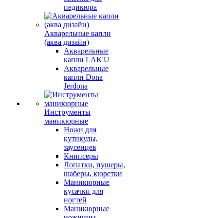
педикюра
Акварельные капли
(аква дизайн)
Акварельные
капли LAK'U
Акварельные
капли Dona
Jerdona
Инструменты
маникюрные
Ножи для
кутикулы,
заусенцев
Книпсеры
Лопатки, пушеры,
шаберы, кюретки
Маникюрные
кусачки для
ногтей
Маникюрные
ножницы