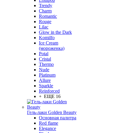
Lollipop
Trendy
Charm
Romantic
Rouge
Lilac
Glow in the Dark
Komilfo
Ice Cream
(мороженка)
Potal
Cristal
Thermo
Nude
Platinum
Allure
Sparkle
Reinforced
+ ЕЩЕ 16
Гель-лаки Golden Beauty
Основная палитра
Red flame
Elegance