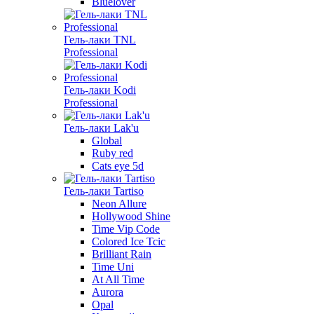
Bluelover
Гель-лаки TNL
Professional
Гель-лаки Kodi
Professional
Гель-лаки Lak'u
Global
Ruby red
Cats eye 5d
Гель-лаки Tartiso
Neon Allure
Hollywood Shine
Time Vip Code
Colored Ice Tcic
Brilliant Rain
Time Uni
At All Time
Aurora
Opal