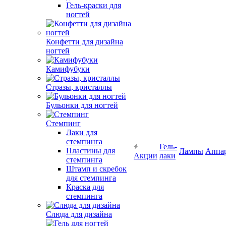
Гель-краски для
ногтей
Конфетти для дизайна
ногтей
Камифубуки
Стразы, кристаллы
Бульонки для ногтей
Стемпинг
Лаки для
стемпинга
Гель-
Пластины для
Лампы
Аппа
Акции
лаки
стемпинга
Штамп и скребок
для стемпинга
Краска для
стемпинга
Слюда для дизайна