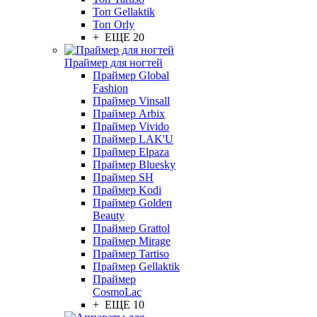
Топ Gellaktik
Топ Orly
+ ЕЩЕ 20
Праймер для ногтей
Праймер Global
Fashion
Праймер Vinsall
Праймер Arbix
Праймер Vivido
Праймер LAK'U
Праймер Elpaza
Праймер Bluesky
Праймер SH
Праймер Kodi
Праймер Golden
Beauty
Праймер Grattol
Праймер Mirage
Праймер Tartiso
Праймер Gellaktik
Праймер
CosmoLac
+ ЕЩЕ 10