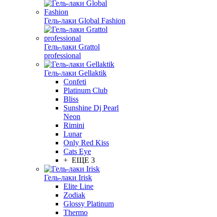
Гель-лаки Global Fashion
Гель-лаки Grattol
professional
Гель-лаки Gellaktik
Confeti
Platinum Club
Bliss
Sunshine Dj Pearl
Neon
Rimini
Lunar
Only Red Kiss
Cats Eye
+ ЕЩЕ 3
Гель-лаки Irisk
Elite Line
Zodiak
Glossy Platinum
Thermo