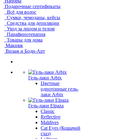
Наборы
Подарочные сертификаты
Всё для волос
Сумки, чемоданы, кейсы
Средства для депиляции
Уход за лицом и телом
Парафинотерапия
Товары для дома
Макияж
Визаж и Боди-Арт
Гель-лаки Arbix
Цветные
однотонные гель-
лаки Arbix
Гель-лаки Elpaza
Classic
Reflective
Maldives
Cat Eyes (Кошачий
глаз)