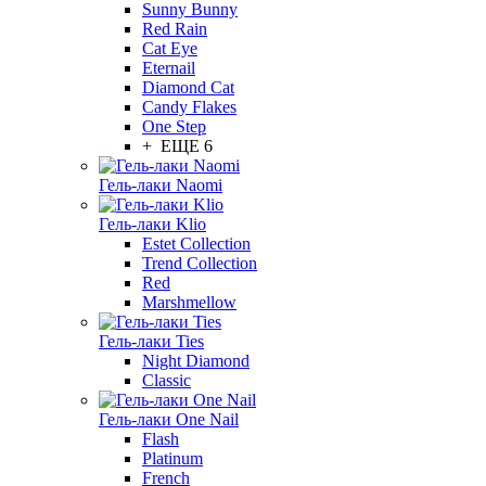
Sunny Bunny
Red Rain
Cat Eye
Eternail
Diamond Cat
Candy Flakes
One Step
+ ЕЩЕ 6
Гель-лаки Naomi
Гель-лаки Klio
Estet Collection
Trend Collection
Red
Marshmellow
Гель-лаки Ties
Night Diamond
Classic
Гель-лаки One Nail
Flash
Platinum
French