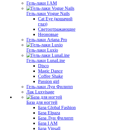
Гель-лаки I AM
Гель-лаки Vogue Nails
Cat Eye (кошачий
глаз)
Светоотражающие
Неоновые
Гель-лаки Ariana Pro
Гель-лаки Luxio
Гель-лаки LunaLine
Disco
Magic Dance
Coffee Shake
Passion girl
Гель-лаки Луи Филипп
Лак Luxvisage
База для ногтей
База Global Fashion
База Elpaza
База Луи Филипп
База I AM
База Vinsall