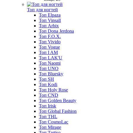
Топ для ногтей
Топ Elpaza
Топ Vinsall
Топ Arbix
Топ Dona Jerdona
Топ F.O.X.
Топ Vivido
Топ Vogue
Топ I AM
Топ LAK'U
Топ Naomi
Топ UNO
Топ Bluesky
Топ SH
Топ Kodi
Топ Holy Rose
Топ CND
Топ Golden Beauty
Топ Irisk
Топ Global Fashion
Топ THL
Топ CosmoLac
Топ Mirage
Топ Tartiso