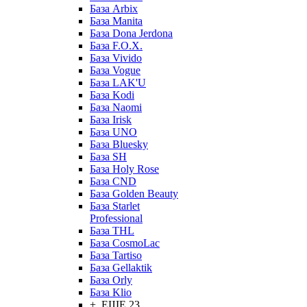
База Arbix
База Manita
База Dona Jerdona
База F.O.X.
База Vivido
База Vogue
База LAK'U
База Kodi
База Naomi
База Irisk
База UNO
База Bluesky
База SH
База Holy Rose
База CND
База Golden Beauty
База Starlet
Professional
База THL
База CosmoLac
База Tartiso
База Gellaktik
База Orly
База Klio
+ ЕЩЕ 23