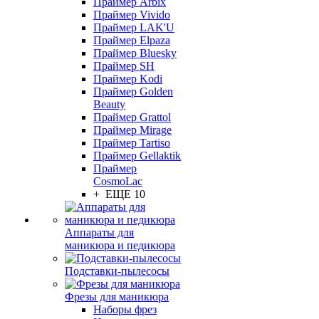
Праймер Arbix
Праймер Vivido
Праймер LAK'U
Праймер Elpaza
Праймер Bluesky
Праймер SH
Праймер Kodi
Праймер Golden
Beauty
Праймер Grattol
Праймер Mirage
Праймер Tartiso
Праймер Gellaktik
Праймер
CosmoLac
+ ЕЩЕ 10
Аппараты для
маникюра и педикюра
Подставки-пылесосы
Фрезы для маникюра
Наборы фрез