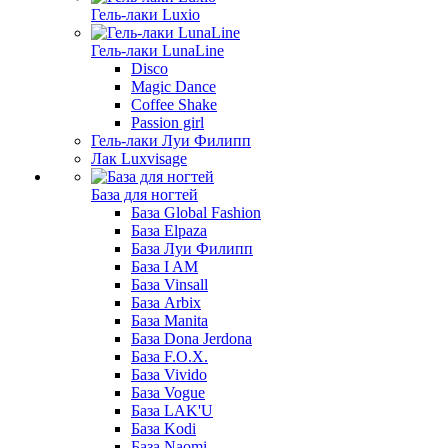
Гель-лаки Luxio
Гель-лаки LunaLine
Disco
Magic Dance
Coffee Shake
Passion girl
Гель-лаки Луи Филипп
Лак Luxvisage
База для ногтей
База Global Fashion
База Elpaza
База Луи Филипп
База I AM
База Vinsall
База Arbix
База Manita
База Dona Jerdona
База F.O.X.
База Vivido
База Vogue
База LAK'U
База Kodi
База Naomi