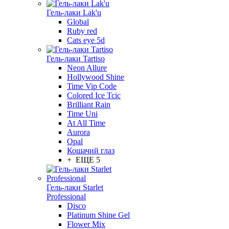
Гель-лаки Lak'u
Global
Ruby red
Cats eye 5d
Гель-лаки Tartiso
Neon Allure
Hollywood Shine
Time Vip Code
Colored Ice Tcic
Brilliant Rain
Time Uni
At All Time
Aurora
Opal
Кошачий глаз
+ ЕЩЕ 5
Гель-лаки Starlet
Professional
Disco
Platinum Shine Gel
Flower Mix