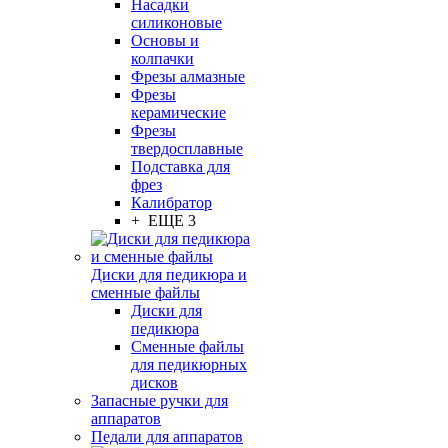
Насадки
силиконовые
Основы и
колпачки
Фрезы алмазные
Фрезы
керамические
Фрезы
твердосплавные
Подставка для
фрез
Калибратор
+ ЕЩЕ 3
Диски для педикюра и
сменные файлы
Диски для
педикюра
Сменные файлы
для педикюрных
дисков
Запасные ручки для
аппаратов
Педали для аппаратов