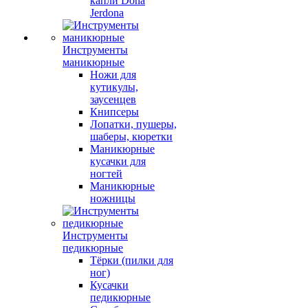
капли Dona
Jerdona
Инструменты
маникюрные
Ножи для
кутикулы,
заусенцев
Книпсеры
Лопатки, пушеры,
шаберы, кюретки
Маникюрные
кусачки для
ногтей
Маникюрные
ножницы
Инструменты
педикюрные
Тёрки (пилки для
ног)
Кусачки
педикюрные