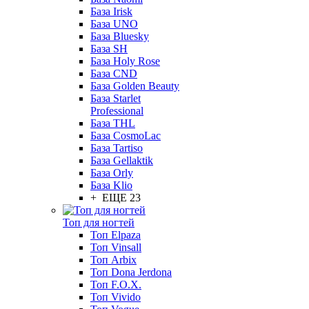
База Irisk
База UNO
База Bluesky
База SH
База Holy Rose
База CND
База Golden Beauty
База Starlet
Professional
База THL
База CosmoLac
База Tartiso
База Gellaktik
База Orly
База Klio
+ ЕЩЕ 23
Топ для ногтей
Топ Elpaza
Топ Vinsall
Топ Arbix
Топ Dona Jerdona
Топ F.O.X.
Топ Vivido