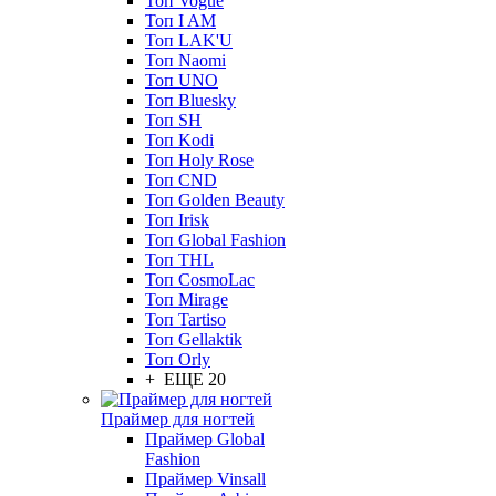
Топ Vogue
Топ I AM
Топ LAK'U
Топ Naomi
Топ UNO
Топ Bluesky
Топ SH
Топ Kodi
Топ Holy Rose
Топ CND
Топ Golden Beauty
Топ Irisk
Топ Global Fashion
Топ THL
Топ CosmoLac
Топ Mirage
Топ Tartiso
Топ Gellaktik
Топ Orly
+ ЕЩЕ 20
Праймер для ногтей
Праймер Global
Fashion
Праймер Vinsall