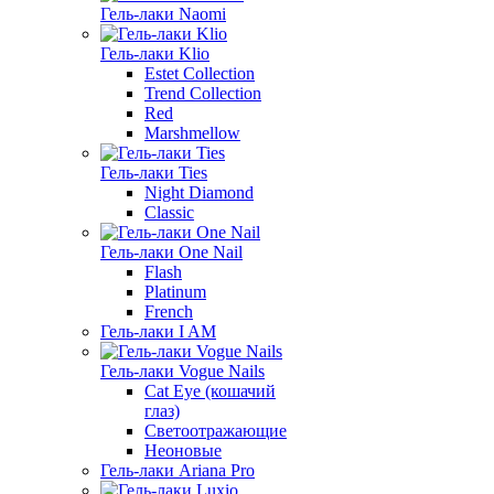
Гель-лаки Naomi
Гель-лаки Klio
Estet Collection
Trend Collection
Red
Marshmellow
Гель-лаки Ties
Night Diamond
Classic
Гель-лаки One Nail
Flash
Platinum
French
Гель-лаки I AM
Гель-лаки Vogue Nails
Cat Eye (кошачий
глаз)
Светоотражающие
Неоновые
Гель-лаки Ariana Pro