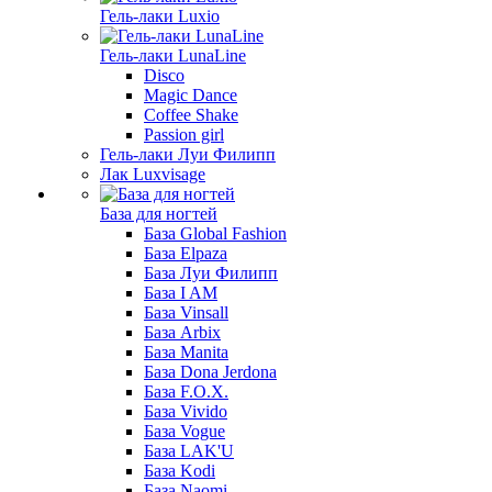
Гель-лаки Luxio
Гель-лаки LunaLine
Disco
Magic Dance
Coffee Shake
Passion girl
Гель-лаки Луи Филипп
Лак Luxvisage
База для ногтей
База Global Fashion
База Elpaza
База Луи Филипп
База I AM
База Vinsall
База Arbix
База Manita
База Dona Jerdona
База F.O.X.
База Vivido
База Vogue
База LAK'U
База Kodi
База Naomi