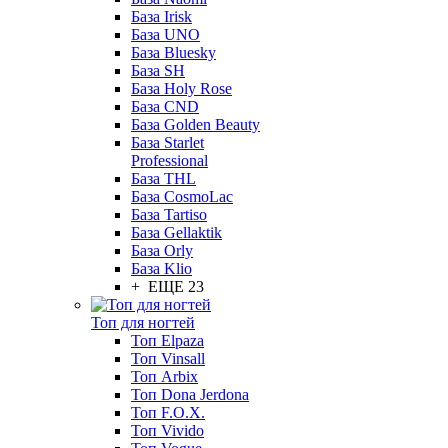
База Irisk
База UNO
База Bluesky
База SH
База Holy Rose
База CND
База Golden Beauty
База Starlet
Professional
База THL
База CosmoLac
База Tartiso
База Gellaktik
База Orly
База Klio
+ ЕЩЕ 23
Топ для ногтей
Топ Elpaza
Топ Vinsall
Топ Arbix
Топ Dona Jerdona
Топ F.O.X.
Топ Vivido