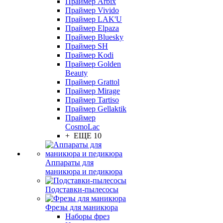
Праймер Arbix
Праймер Vivido
Праймер LAK'U
Праймер Elpaza
Праймер Bluesky
Праймер SH
Праймер Kodi
Праймер Golden
Beauty
Праймер Grattol
Праймер Mirage
Праймер Tartiso
Праймер Gellaktik
Праймер
CosmoLac
+ ЕЩЕ 10
Аппараты для
маникюра и педикюра
Подставки-пылесосы
Фрезы для маникюра
Наборы фрез