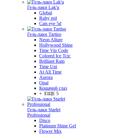
Гель-лаки Lak'u
Global
Ruby red
Cats eye 5d
Гель-лаки Tartiso
Neon Allure
Hollywood Shine
Time Vip Code
Colored Ice Tcic
Brilliant Rain
Time Uni
At All Time
Aurora
Opal
Кошачий глаз
+ ЕЩЕ 5
Гель-лаки Starlet
Professional
Disco
Platinum Shine Gel
Flower Mix