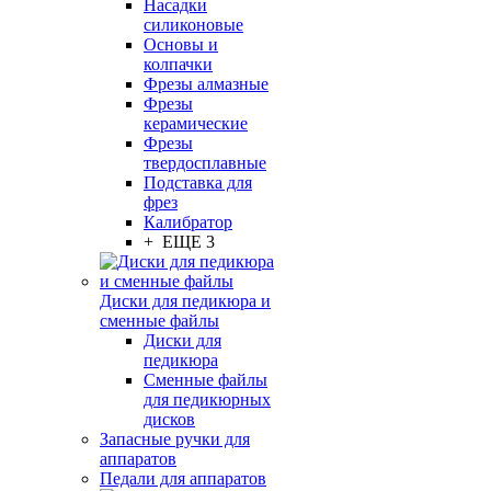
Насадки
силиконовые
Основы и
колпачки
Фрезы алмазные
Фрезы
керамические
Фрезы
твердосплавные
Подставка для
фрез
Калибратор
+ ЕЩЕ 3
Диски для педикюра и
сменные файлы
Диски для
педикюра
Сменные файлы
для педикюрных
дисков
Запасные ручки для
аппаратов
Педали для аппаратов