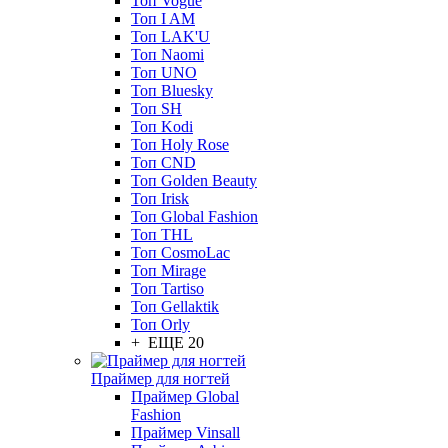
Топ Vogue
Топ I AM
Топ LAK'U
Топ Naomi
Топ UNO
Топ Bluesky
Топ SH
Топ Kodi
Топ Holy Rose
Топ CND
Топ Golden Beauty
Топ Irisk
Топ Global Fashion
Топ THL
Топ CosmoLac
Топ Mirage
Топ Tartiso
Топ Gellaktik
Топ Orly
+ ЕЩЕ 20
Праймер для ногтей
Праймер Global
Fashion
Праймер Vinsall