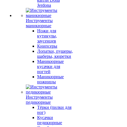
капли Dona
Jerdona
Инструменты
маникюрные
Ножи для
кутикулы,
заусенцев
Книпсеры
Лопатки, пушеры,
шаберы, кюретки
Маникюрные
кусачки для
ногтей
Маникюрные
ножницы
Инструменты
педикюрные
Тёрки (пилки для
ног)
Кусачки
педикюрные