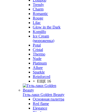
Lollipop
Trendy
Charm
Romantic
Rouge
Lilac
Glow in the Dark
Komilfo
Ice Cream
(мороженка)
Potal
Cristal
Thermo
Nude
Platinum
Allure
Sparkle
Reinforced
+ ЕЩЕ 16
Гель-лаки Golden Beauty
Основная палитра
Red flame
Elegance