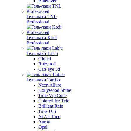
Bluelover
Гель-лаки TNL
Professional
Гель-лаки Kodi
Professional
Гель-лаки Lak'u
Global
Ruby red
Cats eye 5d
Гель-лаки Tartiso
Neon Allure
Hollywood Shine
Time Vip Code
Colored Ice Tcic
Brilliant Rain
Time Uni
At All Time
Aurora
Opal