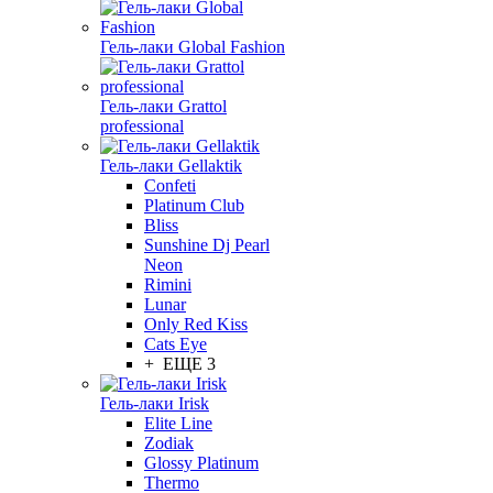
Гель-лаки Global Fashion
Гель-лаки Grattol
professional
Гель-лаки Gellaktik
Confeti
Platinum Club
Bliss
Sunshine Dj Pearl
Neon
Rimini
Lunar
Only Red Kiss
Cats Eye
+ ЕЩЕ 3
Гель-лаки Irisk
Elite Line
Zodiak
Glossy Platinum
Thermo