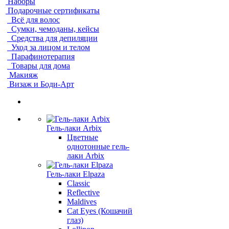
Наборы
Подарочные сертификаты
Всё для волос
Сумки, чемоданы, кейсы
Средства для депиляции
Уход за лицом и телом
Парафинотерапия
Товары для дома
Макияж
Визаж и Боди-Арт
Гель-лаки Arbix
Цветные
однотонные гель-
лаки Arbix
Гель-лаки Elpaza
Classic
Reflective
Maldives
Cat Eyes (Кошачий
глаз)