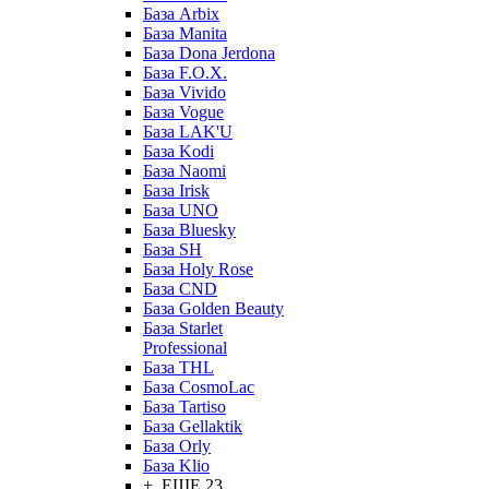
База Arbix
База Manita
База Dona Jerdona
База F.O.X.
База Vivido
База Vogue
База LAK'U
База Kodi
База Naomi
База Irisk
База UNO
База Bluesky
База SH
База Holy Rose
База CND
База Golden Beauty
База Starlet
Professional
База THL
База CosmoLac
База Tartiso
База Gellaktik
База Orly
База Klio
+ ЕЩЕ 23