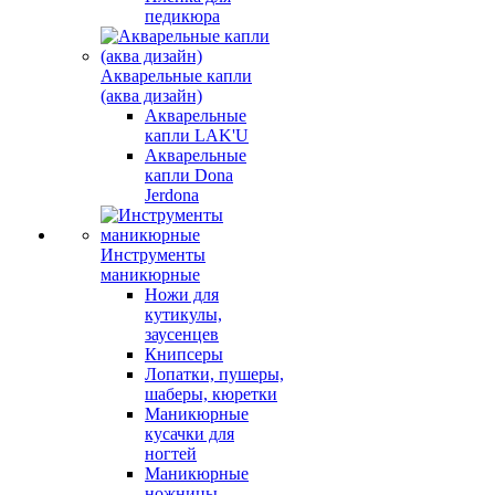
педикюра
Акварельные капли
(аква дизайн)
Акварельные
капли LAK'U
Акварельные
капли Dona
Jerdona
Инструменты
маникюрные
Ножи для
кутикулы,
заусенцев
Книпсеры
Лопатки, пушеры,
шаберы, кюретки
Маникюрные
кусачки для
ногтей
Маникюрные
ножницы