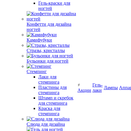
Гель-краски для
ногтей
Конфетти для дизайна
ногтей
Камифубуки
Стразы, кристаллы
Бульонки для ногтей
Стемпинг
Лаки для
стемпинга
Гель-
Пластины для
Лампы
Аппа
Акции
лаки
стемпинга
Штамп и скребок
для стемпинга
Краска для
стемпинга
Слюда для дизайна