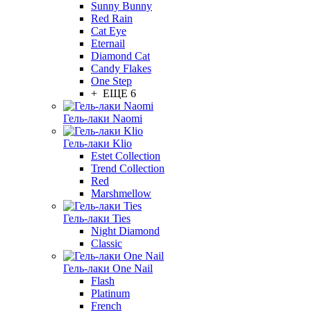
Sunny Bunny
Red Rain
Cat Eye
Eternail
Diamond Cat
Candy Flakes
One Step
+ ЕЩЕ 6
Гель-лаки Naomi
Гель-лаки Klio
Estet Collection
Trend Collection
Red
Marshmellow
Гель-лаки Ties
Night Diamond
Classic
Гель-лаки One Nail
Flash
Platinum
French