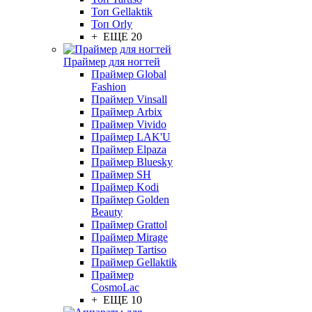
Топ Gellaktik
Топ Orly
+ ЕЩЕ 20
Праймер для ногтей
Праймер Global
Fashion
Праймер Vinsall
Праймер Arbix
Праймер Vivido
Праймер LAK'U
Праймер Elpaza
Праймер Bluesky
Праймер SH
Праймер Kodi
Праймер Golden
Beauty
Праймер Grattol
Праймер Mirage
Праймер Tartiso
Праймер Gellaktik
Праймер
CosmoLac
+ ЕЩЕ 10