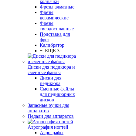
колпачки
Фрезы алмазные
Фрезы
керамические
Фрезы
твердосплавные
Подставка для
фрез
Калибратор
+ ЕЩЕ 3
Диски для педикюра и
сменные файлы
Диски для
педикюра
Сменные файлы
для педикюрных
дисков
Запасные ручки для
аппаратов
Педали для аппаратов
Аэрография ногтей
Аэрографы