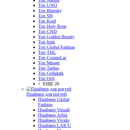
Топ Naomi
Топ UNO
Топ Bluesky
Топ SH
Топ Kodi
Топ Holy Rose
Топ CND
Топ Golden Beauty
Топ Irisk
Топ Global Fashion
Топ THL
Топ CosmoLac
Топ Mirage
Топ Tartiso
Топ Gellaktik
Топ Orly
+ ЕЩЕ 20
Праймер для ногтей
Праймер Global
Fashion
Праймер Vinsall
Праймер Arbix
Праймер Vivido
Праймер LAK'U