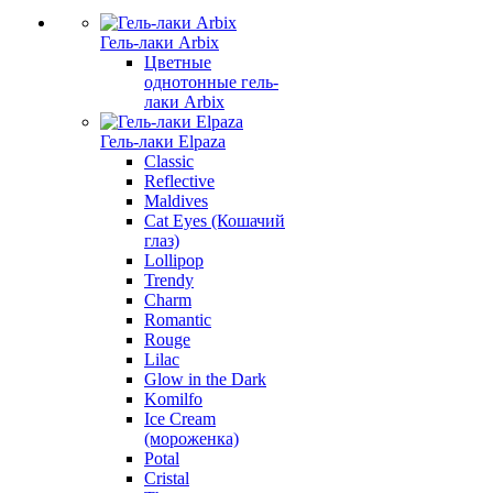
Гель-лаки Arbix
Цветные
однотонные гель-
лаки Arbix
Гель-лаки Elpaza
Classic
Reflective
Maldives
Cat Eyes (Кошачий
глаз)
Lollipop
Trendy
Charm
Romantic
Rouge
Lilac
Glow in the Dark
Komilfo
Ice Cream
(мороженка)
Potal
Cristal