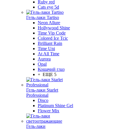
Ruby red
Cats eye 5d
Гель-лаки Tartiso
Neon Allure
Hollywood Shine
Time Vip Code
Colored Ice Tcic
Brilliant Rain
Time Uni
At All Time
Aurora
Opal
Кошачий глаз
+ ЕЩЕ 5
Гель-лаки Starlet
Professional
Disco
Platinum Shine Gel
Flower Mix
Гель-лаки