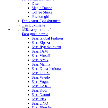
Disco
Magic Dance
Coffee Shake
Passion girl
Гель-лаки Луи Филипп
Лак Luxvisage
База для ногтей
База Global Fashion
База Elpaza
База Луи Филипп
База I AM
База Vinsall
База Arbix
База Manita
База Dona Jerdona
База F.O.X.
База Vivido
База Vogue
База LAK'U
База Kodi
База Naomi
База Irisk
База UNO
База Bluesky