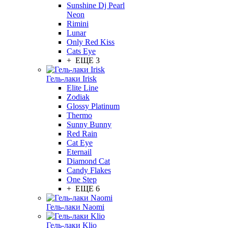
Sunshine Dj Pearl
Neon
Rimini
Lunar
Only Red Kiss
Cats Eye
+ ЕЩЕ 3
Гель-лаки Irisk
Elite Line
Zodiak
Glossy Platinum
Thermo
Sunny Bunny
Red Rain
Cat Eye
Eternail
Diamond Cat
Candy Flakes
One Step
+ ЕЩЕ 6
Гель-лаки Naomi
Гель-лаки Klio