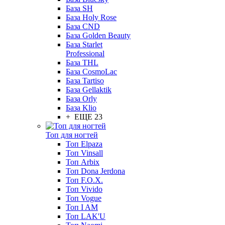
База SH
База Holy Rose
База CND
База Golden Beauty
База Starlet
Professional
База THL
База CosmoLac
База Tartiso
База Gellaktik
База Orly
База Klio
+ ЕЩЕ 23
Топ для ногтей
Топ Elpaza
Топ Vinsall
Топ Arbix
Топ Dona Jerdona
Топ F.O.X.
Топ Vivido
Топ Vogue
Топ I AM
Топ LAK'U