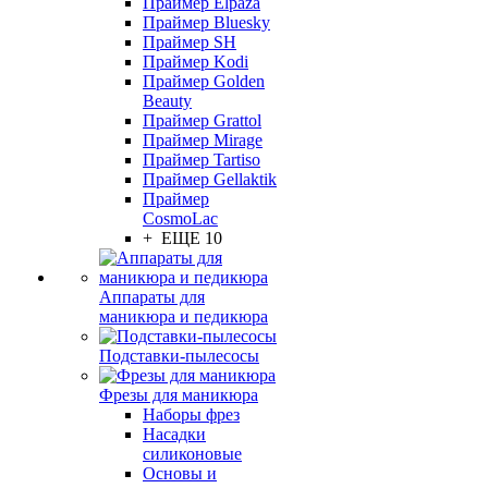
Праймер Elpaza
Праймер Bluesky
Праймер SH
Праймер Kodi
Праймер Golden
Beauty
Праймер Grattol
Праймер Mirage
Праймер Tartiso
Праймер Gellaktik
Праймер
CosmoLac
+ ЕЩЕ 10
Аппараты для
маникюра и педикюра
Подставки-пылесосы
Фрезы для маникюра
Наборы фрез
Насадки
силиконовые
Основы и