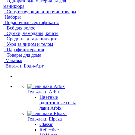
Одноразовые материалы для
маникюра
Сопутствующие и прочие товары
Наборы
Подарочные сертификаты
Всё для волос
Сумки, чемоданы, кейсы
Средства для депиляции
Уход за лицом и телом
Парафинотерапия
Товары для дома
Макияж
Визаж и Боди-Арт
Гель-лаки Arbix
Цветные
однотонные гель-
лаки Arbix
Гель-лаки Elpaza
Classic
Reflective