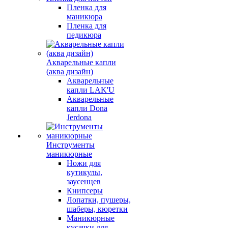
Пленка для
маникюра
Пленка для
педикюра
Акварельные капли
(аква дизайн)
Акварельные
капли LAK'U
Акварельные
капли Dona
Jerdona
Инструменты
маникюрные
Ножи для
кутикулы,
заусенцев
Книпсеры
Лопатки, пушеры,
шаберы, кюретки
Маникюрные
кусачки для