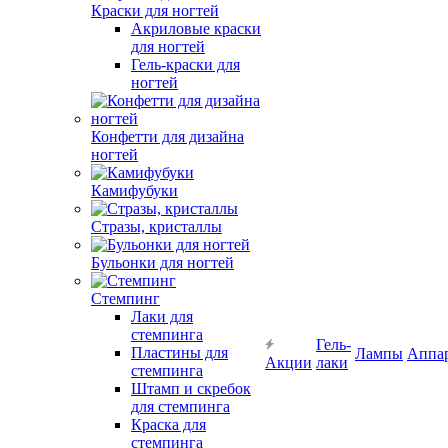
Краски для ногтей
Акриловые краски
для ногтей
Гель-краски для
ногтей
Конфетти для дизайна
ногтей
Камифубуки
Стразы, кристаллы
Бульонки для ногтей
Стемпинг
Лаки для
стемпинга
Гель-
Пластины для
Лампы
Аппа
Акции
лаки
стемпинга
Штамп и скребок
для стемпинга
Краска для
стемпинга