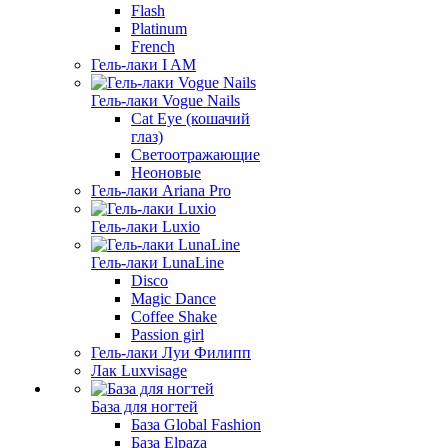
Flash
Platinum
French
Гель-лаки I AM
Гель-лаки Vogue Nails
Cat Eye (кошачий
глаз)
Светоотражающие
Неоновые
Гель-лаки Ariana Pro
Гель-лаки Luxio
Гель-лаки LunaLine
Disco
Magic Dance
Coffee Shake
Passion girl
Гель-лаки Луи Филипп
Лак Luxvisage
База для ногтей
База Global Fashion
База Elpaza