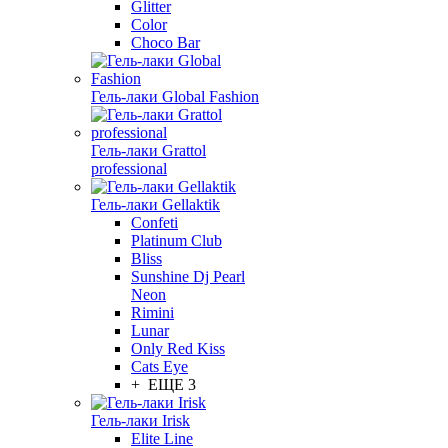
Glitter
Color
Choco Bar
Гель-лаки Global Fashion
Гель-лаки Grattol
professional
Гель-лаки Gellaktik
Confeti
Platinum Club
Bliss
Sunshine Dj Pearl
Neon
Rimini
Lunar
Only Red Kiss
Cats Eye
+ ЕЩЕ 3
Гель-лаки Irisk
Elite Line