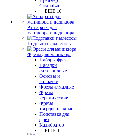
Праймер
CosmoLac
+ ЕЩЕ 10
Аппараты для
маникюра и педикюра
Подставки-пылесосы
Фрезы для маникюра
Наборы фрез
Насадки
силиконовые
Основы и
колпачки
Фрезы алмазные
Фрезы
керамические
Фрезы
твердосплавные
Подставка для
фрез
Калибратор
+ ЕЩЕ 3