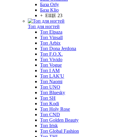
База Orly
База Klio
+ ЕЩЕ 23
Топ для ногтей
Топ Elpaza
Топ Vinsall
Топ Arbix
Топ Dona Jerdona
Топ F.O.X.
Топ Vivido
Топ Vogue
Топ I AM
Топ LAK'U
Топ Naomi
Топ UNO
Топ Bluesky
Топ SH
Топ Kodi
Топ Holy Rose
Топ CND
Топ Golden Beauty
Топ Irisk
Топ Global Fashion
Топ THL