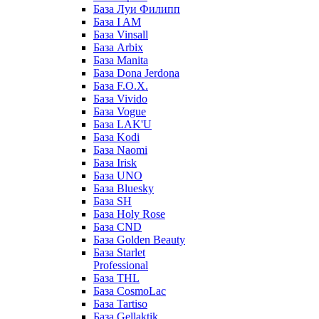
База Луи Филипп
База I AM
База Vinsall
База Arbix
База Manita
База Dona Jerdona
База F.O.X.
База Vivido
База Vogue
База LAK'U
База Kodi
База Naomi
База Irisk
База UNO
База Bluesky
База SH
База Holy Rose
База CND
База Golden Beauty
База Starlet
Professional
База THL
База CosmoLac
База Tartiso
База Gellaktik