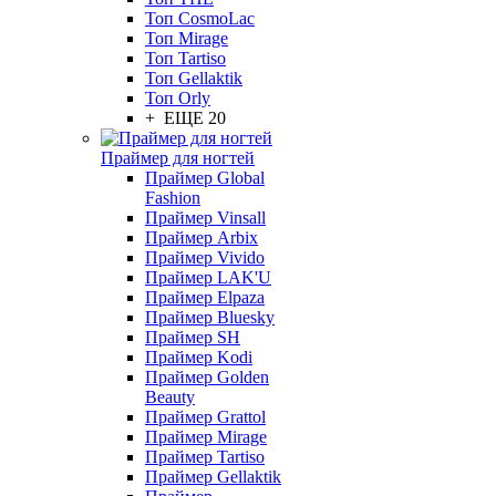
Топ CosmoLac
Топ Mirage
Топ Tartiso
Топ Gellaktik
Топ Orly
+ ЕЩЕ 20
Праймер для ногтей
Праймер Global
Fashion
Праймер Vinsall
Праймер Arbix
Праймер Vivido
Праймер LAK'U
Праймер Elpaza
Праймер Bluesky
Праймер SH
Праймер Kodi
Праймер Golden
Beauty
Праймер Grattol
Праймер Mirage
Праймер Tartiso
Праймер Gellaktik