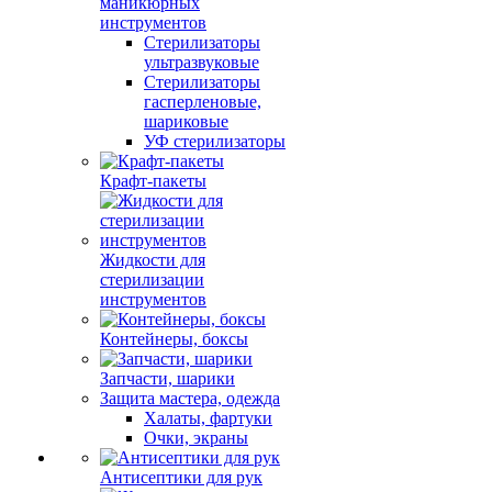
маникюрных
инструментов
Стерилизаторы
ультразвуковые
Стерилизаторы
гасперленовые,
шариковые
УФ стерилизаторы
Крафт-пакеты
Жидкости для
стерилизации
инструментов
Контейнеры, боксы
Запчасти, шарики
Защита мастера, одежда
Халаты, фартуки
Очки, экраны
Антисептики для рук