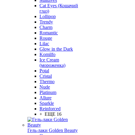
Maldives
Cat Eyes (Кошачий
глаз)
Lollipop
Trendy
Charm
Romantic
Rouge
Lilac
Glow in the Dark
Komilfo
Ice Cream
(мороженка)
Potal
Cristal
Thermo
Nude
Platinum
Allure
Sparkle
Reinforced
+ ЕЩЕ 16
Гель-лаки Golden Beauty