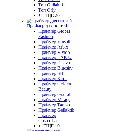
Топ Gellaktik
Топ Orly
+ ЕЩЕ 20
Праймер для ногтей
Праймер Global
Fashion
Праймер Vinsall
Праймер Arbix
Праймер Vivido
Праймер LAK'U
Праймер Elpaza
Праймер Bluesky
Праймер SH
Праймер Kodi
Праймер Golden
Beauty
Праймер Grattol
Праймер Mirage
Праймер Tartiso
Праймер Gellaktik
Праймер
CosmoLac
+ ЕЩЕ 10