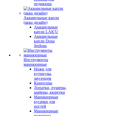
педикюра
Акварельные капли
(аква дизайн)
Акварельные
капли LAK'U
Акварельные
капли Dona
Jerdona
Инструменты
маникюрные
Ножи для
кутикулы,
заусенцев
Книпсеры
Лопатки, пушеры,
шаберы, кюретки
Маникюрные
кусачки для
ногтей
Маникюрные
ножницы