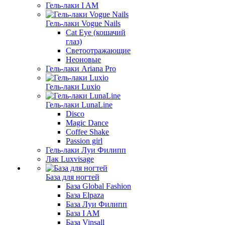
Гель-лаки I AM
Гель-лаки Vogue Nails
Cat Eye (кошачий
глаз)
Светоотражающие
Неоновые
Гель-лаки Ariana Pro
Гель-лаки Luxio
Гель-лаки LunaLine
Disco
Magic Dance
Coffee Shake
Passion girl
Гель-лаки Луи Филипп
Лак Luxvisage
База для ногтей
База Global Fashion
База Elpaza
База Луи Филипп
База I AM
База Vinsall