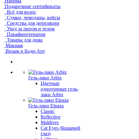
Наборы
Подарочные сертификаты
Всё для волос
Сумки, чемоданы, кейсы
Средства для депиляции
Уход за лицом и телом
Парафинотерапия
Товары для дома
Макияж
Визаж и Боди-Арт
Гель-лаки Arbix
Цветные
однотонные гель-
лаки Arbix
Гель-лаки Elpaza
Classic
Reflective
Maldives
Cat Eyes (Кошачий
глаз)