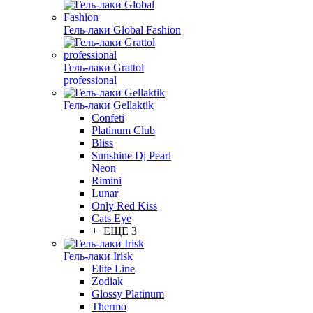
Гель-лаки Global Fashion
Гель-лаки Grattol
professional
Гель-лаки Gellaktik
Confeti
Platinum Club
Bliss
Sunshine Dj Pearl
Neon
Rimini
Lunar
Only Red Kiss
Cats Eye
+ ЕЩЕ 3
Гель-лаки Irisk
Elite Line
Zodiak
Glossy Platinum
Thermo