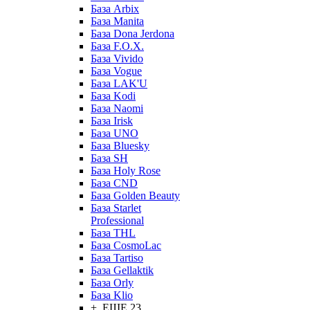
База Arbix
База Manita
База Dona Jerdona
База F.O.X.
База Vivido
База Vogue
База LAK'U
База Kodi
База Naomi
База Irisk
База UNO
База Bluesky
База SH
База Holy Rose
База CND
База Golden Beauty
База Starlet
Professional
База THL
База CosmoLac
База Tartiso
База Gellaktik
База Orly
База Klio
+ ЕЩЕ 23