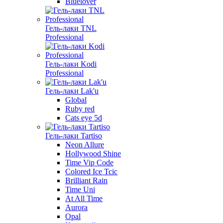
Bluelover
Гель-лаки TNL
Professional
Гель-лаки Kodi
Professional
Гель-лаки Lak'u
Global
Ruby red
Cats eye 5d
Гель-лаки Tartiso
Neon Allure
Hollywood Shine
Time Vip Code
Colored Ice Tcic
Brilliant Rain
Time Uni
At All Time
Aurora
Opal