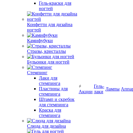
Гель-краски для
ногтей
Конфетти для дизайна
ногтей
Камифубуки
Стразы, кристаллы
Бульонки для ногтей
Стемпинг
Лаки для
стемпинга
Гель-
Пластины для
Лампы
Аппа
Акции
лаки
стемпинга
Штамп и скребок
для стемпинга
Краска для
стемпинга
Слюда для дизайна