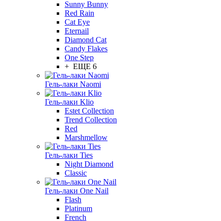
Sunny Bunny
Red Rain
Cat Eye
Eternail
Diamond Cat
Candy Flakes
One Step
+ ЕЩЕ 6
Гель-лаки Naomi
Гель-лаки Klio
Estet Collection
Trend Collection
Red
Marshmellow
Гель-лаки Ties
Night Diamond
Classic
Гель-лаки One Nail
Flash
Platinum
French