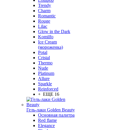
Lollipop
Trendy
Charm
Romantic
Rouge
Lilac
Glow in the Dark
Komilfo
Ice Cream
(мороженка)
Potal
Cristal
Thermo
Nude
Platinum
Allure
Sparkle
Reinforced
+ ЕЩЕ 16
Гель-лаки Golden Beauty
Основная палитра
Red flame
Elegance