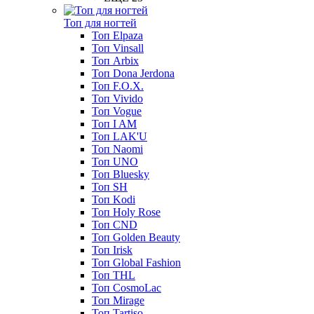
Топ для ногтей
Топ Elpaza
Топ Vinsall
Топ Arbix
Топ Dona Jerdona
Топ F.O.X.
Топ Vivido
Топ Vogue
Топ I AM
Топ LAK'U
Топ Naomi
Топ UNO
Топ Bluesky
Топ SH
Топ Kodi
Топ Holy Rose
Топ CND
Топ Golden Beauty
Топ Irisk
Топ Global Fashion
Топ THL
Топ CosmoLac
Топ Mirage
Топ Tartiso