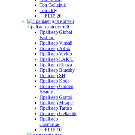
Топ Gellaktik
Топ Orly
+ ЕЩЕ 20
Праймер для ногтей
Праймер Global
Fashion
Праймер Vinsall
Праймер Arbix
Праймер Vivido
Праймер LAK'U
Праймер Elpaza
Праймер Bluesky
Праймер SH
Праймер Kodi
Праймер Golden
Beauty
Праймер Grattol
Праймер Mirage
Праймер Tartiso
Праймер Gellaktik
Праймер
CosmoLac
+ ЕЩЕ 10