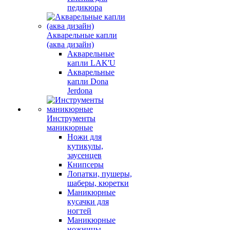
педикюра
Акварельные капли
(аква дизайн)
Акварельные
капли LAK'U
Акварельные
капли Dona
Jerdona
Инструменты
маникюрные
Ножи для
кутикулы,
заусенцев
Книпсеры
Лопатки, пушеры,
шаберы, кюретки
Маникюрные
кусачки для
ногтей
Маникюрные
ножницы