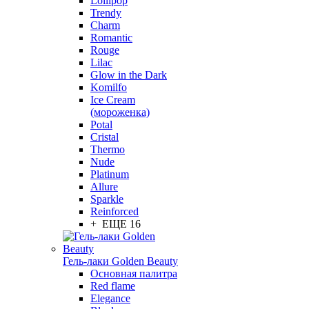
Lollipop
Trendy
Charm
Romantic
Rouge
Lilac
Glow in the Dark
Komilfo
Ice Cream
(мороженка)
Potal
Cristal
Thermo
Nude
Platinum
Allure
Sparkle
Reinforced
+ ЕЩЕ 16
Гель-лаки Golden Beauty
Основная палитра
Red flame
Elegance