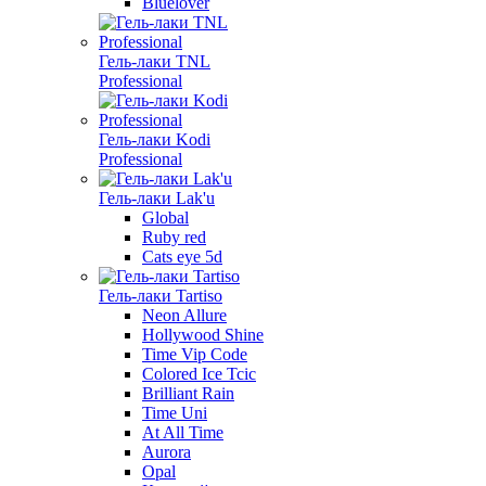
Bluelover
Гель-лаки TNL
Professional
Гель-лаки Kodi
Professional
Гель-лаки Lak'u
Global
Ruby red
Cats eye 5d
Гель-лаки Tartiso
Neon Allure
Hollywood Shine
Time Vip Code
Colored Ice Tcic
Brilliant Rain
Time Uni
At All Time
Aurora
Opal