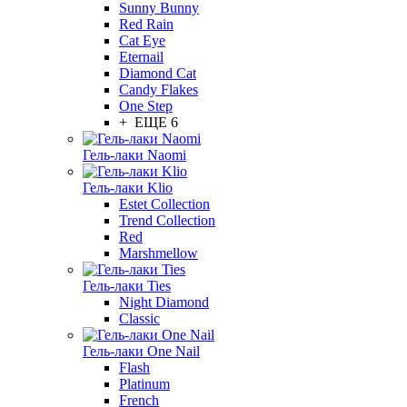
Sunny Bunny
Red Rain
Cat Eye
Eternail
Diamond Cat
Candy Flakes
One Step
+ ЕЩЕ 6
Гель-лаки Naomi
Гель-лаки Klio
Estet Collection
Trend Collection
Red
Marshmellow
Гель-лаки Ties
Night Diamond
Classic
Гель-лаки One Nail
Flash
Platinum
French