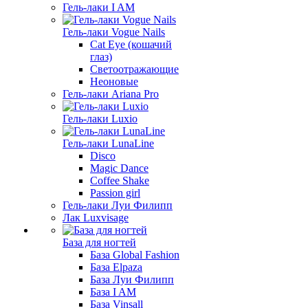
Гель-лаки I AM
Гель-лаки Vogue Nails
Cat Eye (кошачий
глаз)
Светоотражающие
Неоновые
Гель-лаки Ariana Pro
Гель-лаки Luxio
Гель-лаки LunaLine
Disco
Magic Dance
Coffee Shake
Passion girl
Гель-лаки Луи Филипп
Лак Luxvisage
База для ногтей
База Global Fashion
База Elpaza
База Луи Филипп
База I AM
База Vinsall