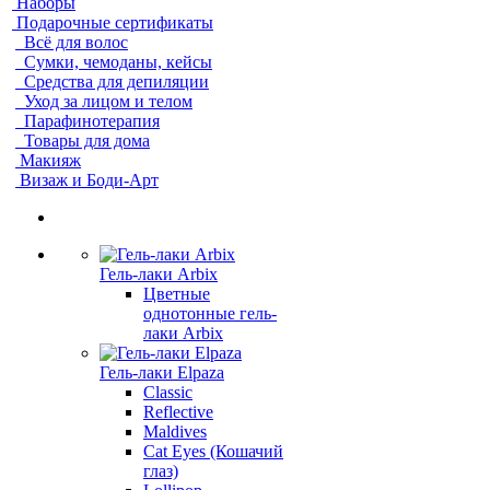
Наборы
Подарочные сертификаты
Всё для волос
Сумки, чемоданы, кейсы
Средства для депиляции
Уход за лицом и телом
Парафинотерапия
Товары для дома
Макияж
Визаж и Боди-Арт
Гель-лаки Arbix
Цветные
однотонные гель-
лаки Arbix
Гель-лаки Elpaza
Classic
Reflective
Maldives
Cat Eyes (Кошачий
глаз)