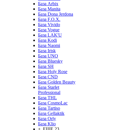
База Arbix
База Manita
База Dona Jerdona
База F.O.X.
База Vivido
База Vogue
База LAK'U
База Kodi
База Naomi
База Irisk
База UNO
База Bluesky
База SH
База Holy Rose
База CND
База Golden Beauty
База Starlet
Professional
База THL
База CosmoLac
База Tartiso
База Gellaktik
База Orly
База Klio
+ ЕЩЕ 23