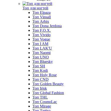
Топ для ногтей
Топ Elpaza
Топ Vinsall
Топ Arbix
Топ Dona Jerdona
Топ F.O.X.
Топ Vivido
Топ Vogue
Топ I AM
Топ LAK'U
Топ Naomi
Топ UNO
Топ Bluesky
Топ SH
Топ Kodi
Топ Holy Rose
Топ CND
Топ Golden Beauty
Топ Irisk
Топ Global Fashion
Топ THL
Топ CosmoLac
Топ Mirage
Топ Tartiso