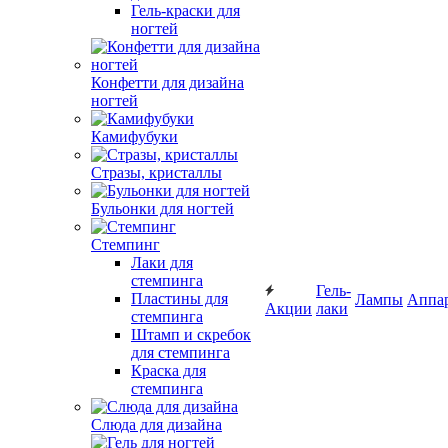
Гель-краски для
ногтей
Конфетти для дизайна
ногтей
Камифубуки
Стразы, кристаллы
Бульонки для ногтей
Стемпинг
Лаки для
стемпинга
Гель-
Пластины для
Лампы
Аппа
Акции
лаки
стемпинга
Штамп и скребок
для стемпинга
Краска для
стемпинга
Слюда для дизайна