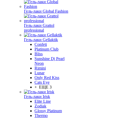
Гель-лаки Global Fashion
Гель-лаки Grattol
professional
Гель-лаки Gellaktik
Confeti
Platinum Club
Bliss
Sunshine Dj Pearl
Neon
Rimini
Lunar
Only Red Kiss
Cats Eye
+ ЕЩЕ 3
Гель-лаки Irisk
Elite Line
Zodiak
Glossy Platinum
Thermo