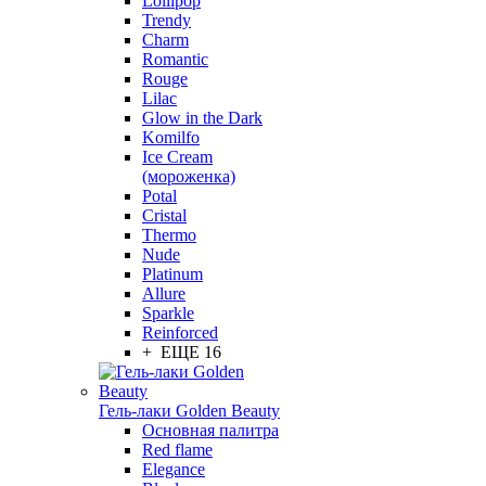
Lollipop
Trendy
Charm
Romantic
Rouge
Lilac
Glow in the Dark
Komilfo
Ice Cream
(мороженка)
Potal
Cristal
Thermo
Nude
Platinum
Allure
Sparkle
Reinforced
+ ЕЩЕ 16
Гель-лаки Golden Beauty
Основная палитра
Red flame
Elegance