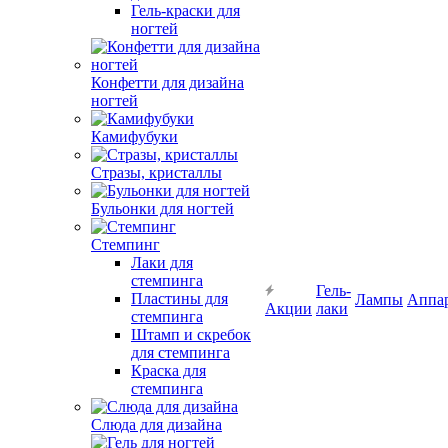
Гель-краски для
ногтей
Конфетти для дизайна
ногтей
Камифубуки
Стразы, кристаллы
Бульонки для ногтей
Стемпинг
Лаки для
стемпинга
Гель-
Пластины для
Лампы
Аппа
Акции
лаки
стемпинга
Штамп и скребок
для стемпинга
Краска для
стемпинга
Слюда для дизайна