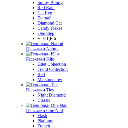
Sunny Bunny
Red Rain
Cat Eye
Eternail
Diamond Cat
Candy Flakes
One Step
+ ЕЩЕ 6
Гель-лаки Naomi
Гель-лаки Klio
Estet Collection
Trend Collection
Red
Marshmellow
Гель-лаки Ties
Night Diamond
Classic
Гель-лаки One Nail
Flash
Platinum
French