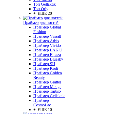
Топ Gellaktik
Топ Orly
+ ЕЩЕ 20
Праймер для ногтей
Праймер Global
Fashion
Праймер Vinsall
Праймер Arbix
Праймер Vivido
Праймер LAK'U
Праймер Elpaza
Праймер Bluesky
Праймер SH
Праймер Kodi
Праймер Golden
Beauty
Праймер Grattol
Праймер Mirage
Праймер Tartiso
Праймер Gellaktik
Праймер
CosmoLac
+ ЕЩЕ 10