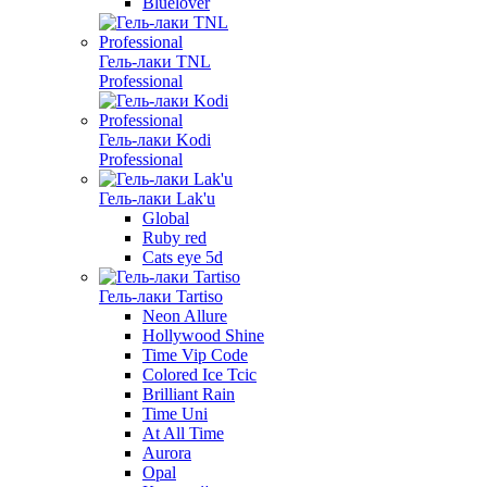
Bluelover
Гель-лаки TNL
Professional
Гель-лаки Kodi
Professional
Гель-лаки Lak'u
Global
Ruby red
Cats eye 5d
Гель-лаки Tartiso
Neon Allure
Hollywood Shine
Time Vip Code
Colored Ice Tcic
Brilliant Rain
Time Uni
At All Time
Aurora
Opal