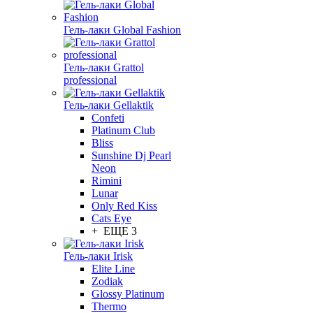
Гель-лаки Global Fashion
Гель-лаки Grattol
professional
Гель-лаки Gellaktik
Confeti
Platinum Club
Bliss
Sunshine Dj Pearl
Neon
Rimini
Lunar
Only Red Kiss
Cats Eye
+ ЕЩЕ 3
Гель-лаки Irisk
Elite Line
Zodiak
Glossy Platinum
Thermo