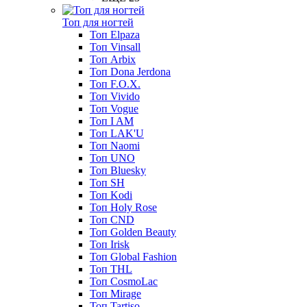
Топ для ногтей
Топ Elpaza
Топ Vinsall
Топ Arbix
Топ Dona Jerdona
Топ F.O.X.
Топ Vivido
Топ Vogue
Топ I AM
Топ LAK'U
Топ Naomi
Топ UNO
Топ Bluesky
Топ SH
Топ Kodi
Топ Holy Rose
Топ CND
Топ Golden Beauty
Топ Irisk
Топ Global Fashion
Топ THL
Топ CosmoLac
Топ Mirage
Топ Tartiso