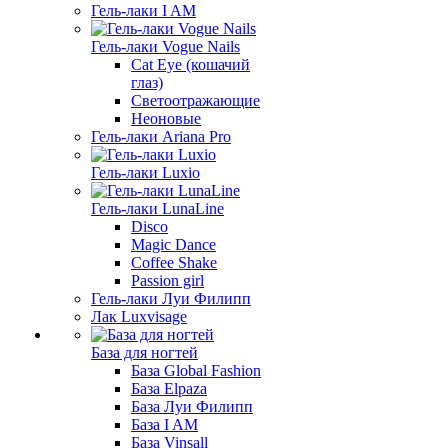
Гель-лаки I AM
Гель-лаки Vogue Nails
Cat Eye (кошачий
глаз)
Светоотражающие
Неоновые
Гель-лаки Ariana Pro
Гель-лаки Luxio
Гель-лаки LunaLine
Disco
Magic Dance
Coffee Shake
Passion girl
Гель-лаки Луи Филипп
Лак Luxvisage
База для ногтей
База Global Fashion
База Elpaza
База Луи Филипп
База I AM
База Vinsall