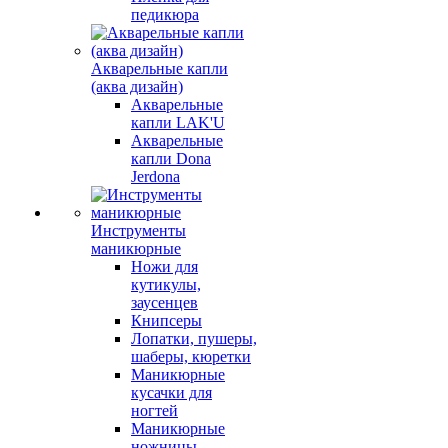
педикюра
Акварельные капли
(аква дизайн)
Акварельные
капли LAK'U
Акварельные
капли Dona
Jerdona
Инструменты
маникюрные
Ножи для
кутикулы,
заусенцев
Книпсеры
Лопатки, пушеры,
шаберы, кюретки
Маникюрные
кусачки для
ногтей
Маникюрные
ножницы