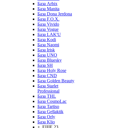
База Arbix
База Manita
База Dona Jerdona
База F.O.X.
База Vivido
База Vogue
База LAK'U
База Kodi
База Naomi
База Irisk
База UNO
База Bluesky
База SH
База Holy Rose
База CND
База Golden Beauty
База Starlet
Professional
База THL
База CosmoLac
База Tartiso
База Gellaktik
База Orly
База Klio
+ ЕЩЕ 23