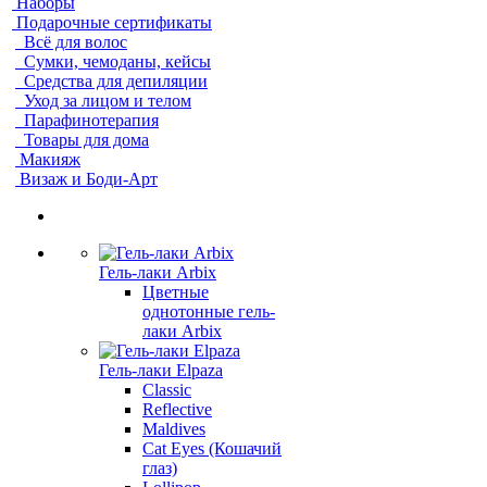
Наборы
Подарочные сертификаты
Всё для волос
Сумки, чемоданы, кейсы
Средства для депиляции
Уход за лицом и телом
Парафинотерапия
Товары для дома
Макияж
Визаж и Боди-Арт
Гель-лаки Arbix
Цветные
однотонные гель-
лаки Arbix
Гель-лаки Elpaza
Classic
Reflective
Maldives
Cat Eyes (Кошачий
глаз)