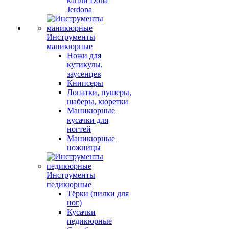
капли Dona
Jerdona
Инструменты
маникюрные
Ножи для
кутикулы,
заусенцев
Книпсеры
Лопатки, пушеры,
шаберы, кюретки
Маникюрные
кусачки для
ногтей
Маникюрные
ножницы
Инструменты
педикюрные
Тёрки (пилки для
ног)
Кусачки
педикюрные