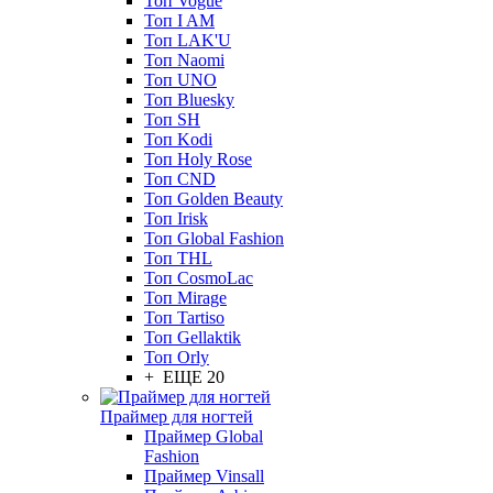
Топ Vogue
Топ I AM
Топ LAK'U
Топ Naomi
Топ UNO
Топ Bluesky
Топ SH
Топ Kodi
Топ Holy Rose
Топ CND
Топ Golden Beauty
Топ Irisk
Топ Global Fashion
Топ THL
Топ CosmoLac
Топ Mirage
Топ Tartiso
Топ Gellaktik
Топ Orly
+ ЕЩЕ 20
Праймер для ногтей
Праймер Global
Fashion
Праймер Vinsall