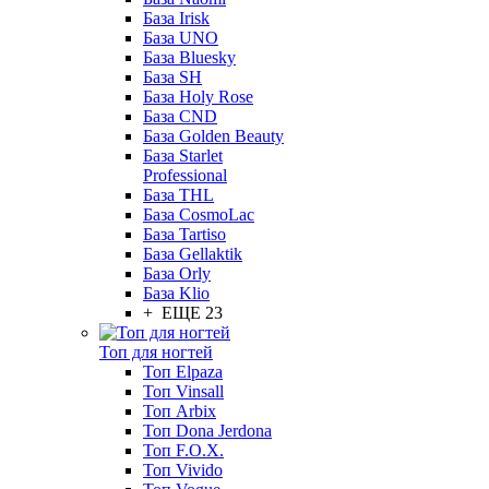
База Irisk
База UNO
База Bluesky
База SH
База Holy Rose
База CND
База Golden Beauty
База Starlet
Professional
База THL
База CosmoLac
База Tartiso
База Gellaktik
База Orly
База Klio
+ ЕЩЕ 23
Топ для ногтей
Топ Elpaza
Топ Vinsall
Топ Arbix
Топ Dona Jerdona
Топ F.O.X.
Топ Vivido