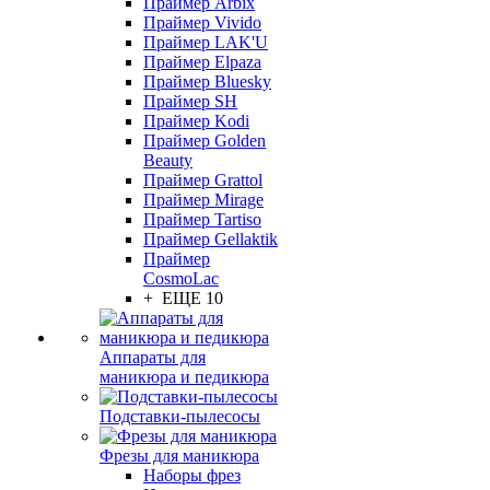
Праймер Arbix
Праймер Vivido
Праймер LAK'U
Праймер Elpaza
Праймер Bluesky
Праймер SH
Праймер Kodi
Праймер Golden
Beauty
Праймер Grattol
Праймер Mirage
Праймер Tartiso
Праймер Gellaktik
Праймер
CosmoLac
+ ЕЩЕ 10
Аппараты для
маникюра и педикюра
Подставки-пылесосы
Фрезы для маникюра
Наборы фрез