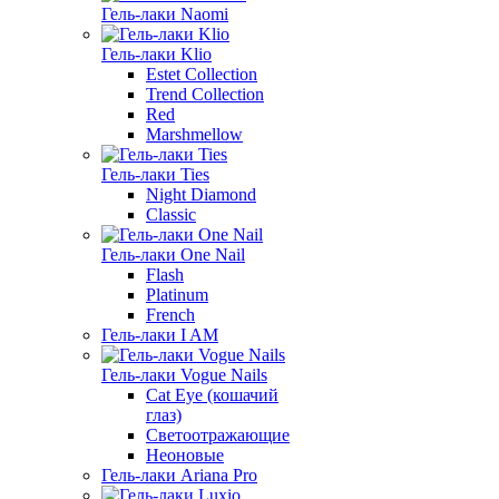
Гель-лаки Naomi
Гель-лаки Klio
Estet Collection
Trend Collection
Red
Marshmellow
Гель-лаки Ties
Night Diamond
Classic
Гель-лаки One Nail
Flash
Platinum
French
Гель-лаки I AM
Гель-лаки Vogue Nails
Cat Eye (кошачий
глаз)
Светоотражающие
Неоновые
Гель-лаки Ariana Pro