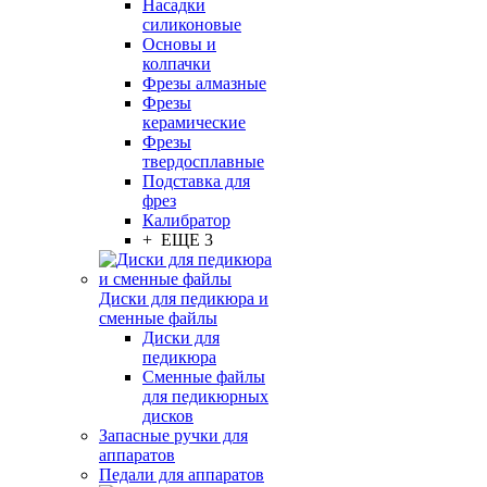
Насадки
силиконовые
Основы и
колпачки
Фрезы алмазные
Фрезы
керамические
Фрезы
твердосплавные
Подставка для
фрез
Калибратор
+ ЕЩЕ 3
Диски для педикюра и
сменные файлы
Диски для
педикюра
Сменные файлы
для педикюрных
дисков
Запасные ручки для
аппаратов
Педали для аппаратов