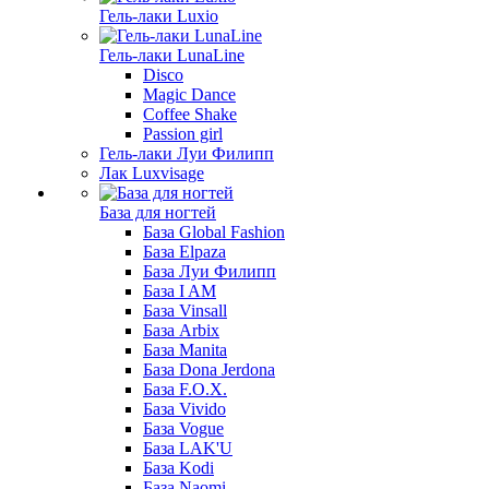
Гель-лаки Luxio
Гель-лаки LunaLine
Disco
Magic Dance
Coffee Shake
Passion girl
Гель-лаки Луи Филипп
Лак Luxvisage
База для ногтей
База Global Fashion
База Elpaza
База Луи Филипп
База I AM
База Vinsall
База Arbix
База Manita
База Dona Jerdona
База F.O.X.
База Vivido
База Vogue
База LAK'U
База Kodi
База Naomi