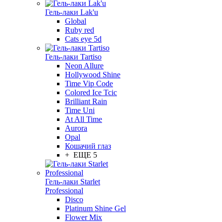
Гель-лаки Lak'u
Global
Ruby red
Cats eye 5d
Гель-лаки Tartiso
Neon Allure
Hollywood Shine
Time Vip Code
Colored Ice Tcic
Brilliant Rain
Time Uni
At All Time
Aurora
Opal
Кошачий глаз
+ ЕЩЕ 5
Гель-лаки Starlet
Professional
Disco
Platinum Shine Gel
Flower Mix