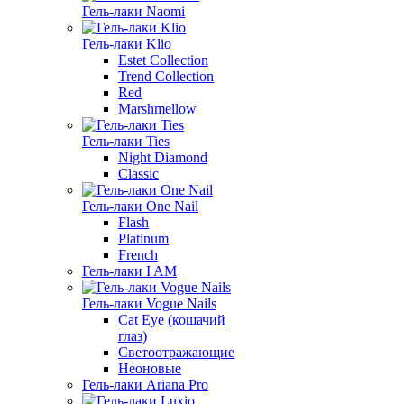
Гель-лаки Naomi
Гель-лаки Klio
Estet Collection
Trend Collection
Red
Marshmellow
Гель-лаки Ties
Night Diamond
Classic
Гель-лаки One Nail
Flash
Platinum
French
Гель-лаки I AM
Гель-лаки Vogue Nails
Cat Eye (кошачий
глаз)
Светоотражающие
Неоновые
Гель-лаки Ariana Pro