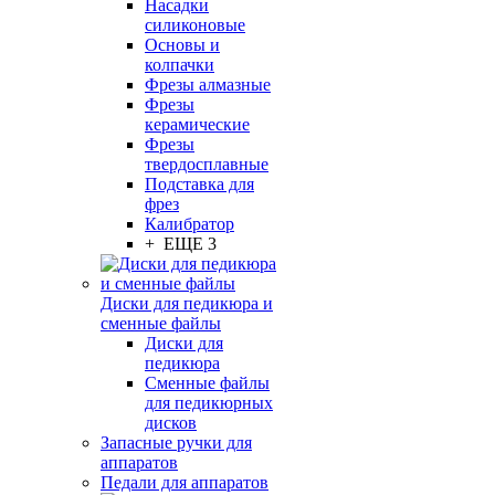
Насадки
силиконовые
Основы и
колпачки
Фрезы алмазные
Фрезы
керамические
Фрезы
твердосплавные
Подставка для
фрез
Калибратор
+ ЕЩЕ 3
Диски для педикюра и
сменные файлы
Диски для
педикюра
Сменные файлы
для педикюрных
дисков
Запасные ручки для
аппаратов
Педали для аппаратов