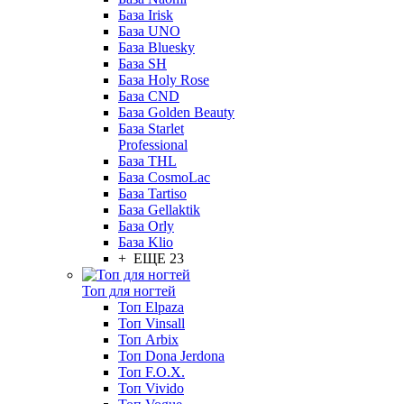
База Irisk
База UNO
База Bluesky
База SH
База Holy Rose
База CND
База Golden Beauty
База Starlet
Professional
База THL
База CosmoLac
База Tartiso
База Gellaktik
База Orly
База Klio
+ ЕЩЕ 23
Топ для ногтей
Топ Elpaza
Топ Vinsall
Топ Arbix
Топ Dona Jerdona
Топ F.O.X.
Топ Vivido