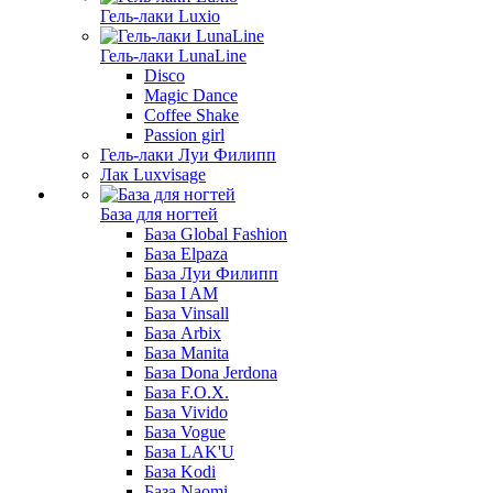
Гель-лаки Luxio
Гель-лаки LunaLine
Disco
Magic Dance
Coffee Shake
Passion girl
Гель-лаки Луи Филипп
Лак Luxvisage
База для ногтей
База Global Fashion
База Elpaza
База Луи Филипп
База I AM
База Vinsall
База Arbix
База Manita
База Dona Jerdona
База F.O.X.
База Vivido
База Vogue
База LAK'U
База Kodi
База Naomi