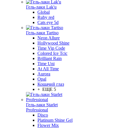
Гель-лаки Lak'u
Global
Ruby red
Cats eye 5d
Гель-лаки Tartiso
Neon Allure
Hollywood Shine
Time Vip Code
Colored Ice Tcic
Brilliant Rain
Time Uni
At All Time
Aurora
Opal
Кошачий глаз
+ ЕЩЕ 5
Гель-лаки Starlet
Professional
Disco
Platinum Shine Gel
Flower Mix