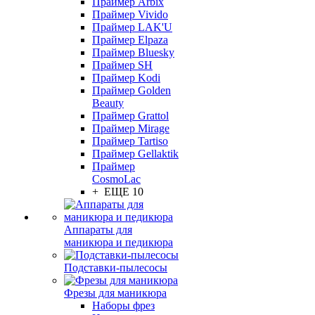
Праймер Arbix
Праймер Vivido
Праймер LAK'U
Праймер Elpaza
Праймер Bluesky
Праймер SH
Праймер Kodi
Праймер Golden
Beauty
Праймер Grattol
Праймер Mirage
Праймер Tartiso
Праймер Gellaktik
Праймер
CosmoLac
+ ЕЩЕ 10
Аппараты для
маникюра и педикюра
Подставки-пылесосы
Фрезы для маникюра
Наборы фрез