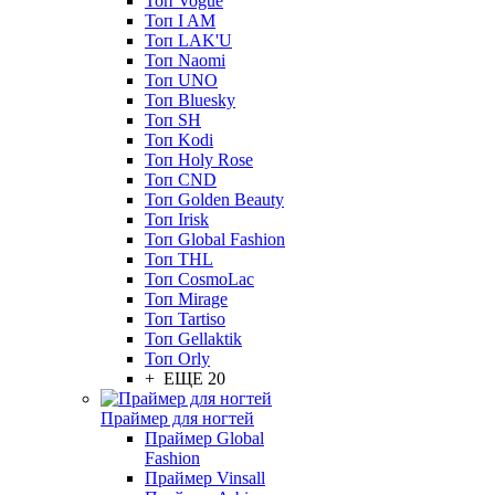
Топ Vogue
Топ I AM
Топ LAK'U
Топ Naomi
Топ UNO
Топ Bluesky
Топ SH
Топ Kodi
Топ Holy Rose
Топ CND
Топ Golden Beauty
Топ Irisk
Топ Global Fashion
Топ THL
Топ CosmoLac
Топ Mirage
Топ Tartiso
Топ Gellaktik
Топ Orly
+ ЕЩЕ 20
Праймер для ногтей
Праймер Global
Fashion
Праймер Vinsall