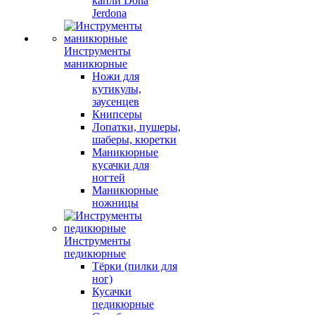
капли Dona
Jerdona
Инструменты
маникюрные
Ножи для
кутикулы,
заусенцев
Книпсеры
Лопатки, пушеры,
шаберы, кюретки
Маникюрные
кусачки для
ногтей
Маникюрные
ножницы
Инструменты
педикюрные
Тёрки (пилки для
ног)
Кусачки
педикюрные