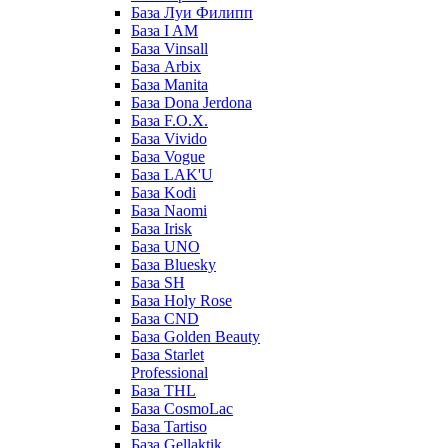
База Луи Филипп
База I AM
База Vinsall
База Arbix
База Manita
База Dona Jerdona
База F.O.X.
База Vivido
База Vogue
База LAK'U
База Kodi
База Naomi
База Irisk
База UNO
База Bluesky
База SH
База Holy Rose
База CND
База Golden Beauty
База Starlet
Professional
База THL
База CosmoLac
База Tartiso
База Gellaktik