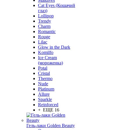
Maldives
Cat Eyes (Кошачий
глаз)
Lollipop
Trendy
Charm
Romantic
Rouge
Lilac
Glow in the Dark
Komilfo
Ice Cream
(мороженка)
Potal
Cristal
Thermo
Nude
Platinum
Allure
Sparkle
Reinforced
+ ЕЩЕ 16
Гель-лаки Golden Beauty