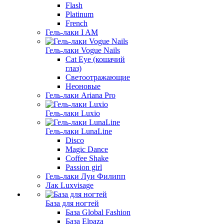
Flash
Platinum
French
Гель-лаки I AM
Гель-лаки Vogue Nails
Cat Eye (кошачий
глаз)
Светоотражающие
Неоновые
Гель-лаки Ariana Pro
Гель-лаки Luxio
Гель-лаки LunaLine
Disco
Magic Dance
Coffee Shake
Passion girl
Гель-лаки Луи Филипп
Лак Luxvisage
База для ногтей
База Global Fashion
База Elpaza