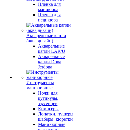
Пленка для
маникюра
Пленка для
педикюра
Акварельные капли
(аква дизайн)
Акварельные
капли LAK'U
Акварельные
капли Dona
Jerdona
Инструменты
маникюрные
Ножи для
кутикулы,
заусенцев
Книпсеры
Лопатки, пушеры,
шаберы, кюретки
Маникюрные
кусачки для