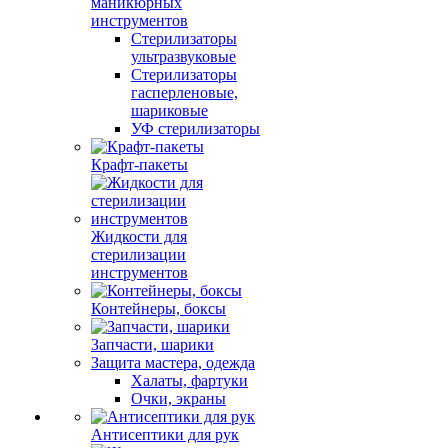
маникюрных
инструментов
Стерилизаторы
ультразвуковые
Стерилизаторы
гасперленовые,
шариковые
УФ стерилизаторы
Крафт-пакеты
Жидкости для
стерилизации
инструментов
Контейнеры, боксы
Запчасти, шарики
Защита мастера, одежда
Халаты, фартуки
Очки, экраны
Антисептики для рук