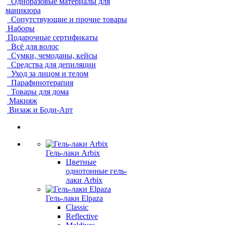
Одноразовые материалы для
маникюра
Сопутствующие и прочие товары
Наборы
Подарочные сертификаты
Всё для волос
Сумки, чемоданы, кейсы
Средства для депиляции
Уход за лицом и телом
Парафинотерапия
Товары для дома
Макияж
Визаж и Боди-Арт
Гель-лаки Arbix
Цветные
однотонные гель-
лаки Arbix
Гель-лаки Elpaza
Classic
Reflective