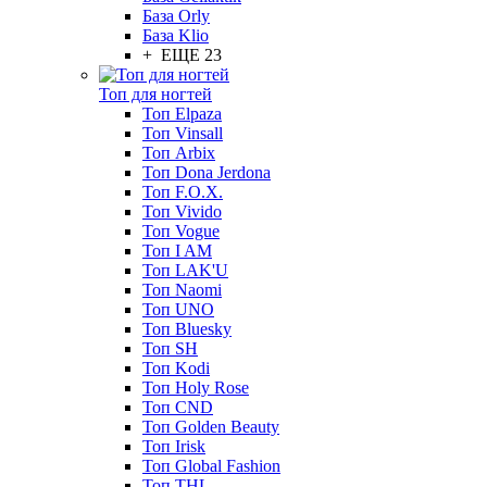
База Orly
База Klio
+ ЕЩЕ 23
Топ для ногтей
Топ Elpaza
Топ Vinsall
Топ Arbix
Топ Dona Jerdona
Топ F.O.X.
Топ Vivido
Топ Vogue
Топ I AM
Топ LAK'U
Топ Naomi
Топ UNO
Топ Bluesky
Топ SH
Топ Kodi
Топ Holy Rose
Топ CND
Топ Golden Beauty
Топ Irisk
Топ Global Fashion
Топ THL