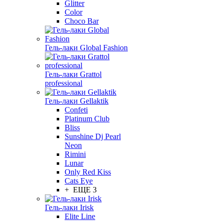
Glitter
Color
Choco Bar
Гель-лаки Global Fashion
Гель-лаки Grattol
professional
Гель-лаки Gellaktik
Confeti
Platinum Club
Bliss
Sunshine Dj Pearl
Neon
Rimini
Lunar
Only Red Kiss
Cats Eye
+ ЕЩЕ 3
Гель-лаки Irisk
Elite Line