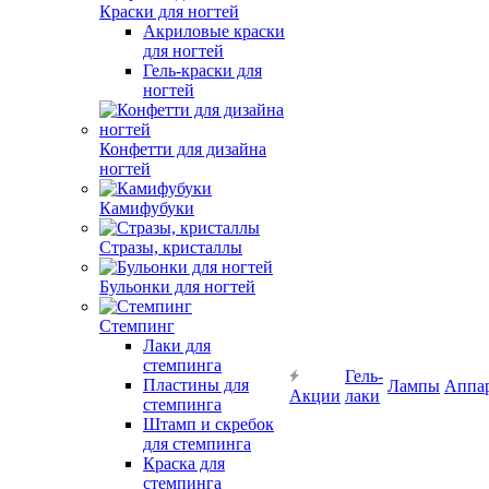
Краски для ногтей
Акриловые краски
для ногтей
Гель-краски для
ногтей
Конфетти для дизайна
ногтей
Камифубуки
Стразы, кристаллы
Бульонки для ногтей
Стемпинг
Лаки для
стемпинга
Гель-
Пластины для
Лампы
Аппа
Акции
лаки
стемпинга
Штамп и скребок
для стемпинга
Краска для
стемпинга