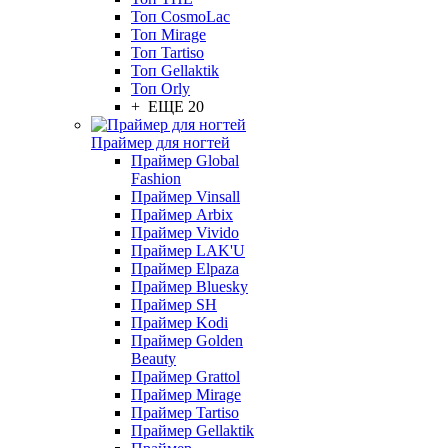
Топ CosmoLac
Топ Mirage
Топ Tartiso
Топ Gellaktik
Топ Orly
+ ЕЩЕ 20
Праймер для ногтей
Праймер Global
Fashion
Праймер Vinsall
Праймер Arbix
Праймер Vivido
Праймер LAK'U
Праймер Elpaza
Праймер Bluesky
Праймер SH
Праймер Kodi
Праймер Golden
Beauty
Праймер Grattol
Праймер Mirage
Праймер Tartiso
Праймер Gellaktik