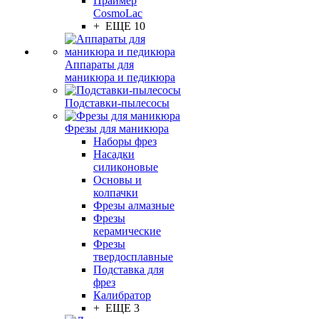
Праймер
CosmoLac
+ ЕЩЕ 10
Аппараты для
маникюра и педикюра
Подставки-пылесосы
Фрезы для маникюра
Наборы фрез
Насадки
силиконовые
Основы и
колпачки
Фрезы алмазные
Фрезы
керамические
Фрезы
твердосплавные
Подставка для
фрез
Калибратор
+ ЕЩЕ 3