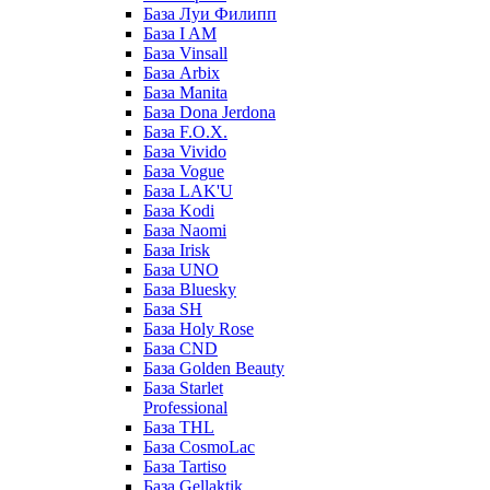
База Луи Филипп
База I AM
База Vinsall
База Arbix
База Manita
База Dona Jerdona
База F.O.X.
База Vivido
База Vogue
База LAK'U
База Kodi
База Naomi
База Irisk
База UNO
База Bluesky
База SH
База Holy Rose
База CND
База Golden Beauty
База Starlet
Professional
База THL
База CosmoLac
База Tartiso
База Gellaktik