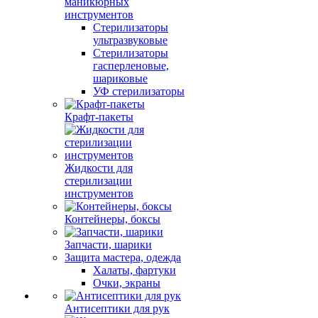
маникюрных
инструментов
Стерилизаторы
ультразвуковые
Стерилизаторы
гасперленовые,
шариковые
УФ стерилизаторы
Крафт-пакеты
Жидкости для
стерилизации
инструментов
Контейнеры, боксы
Запчасти, шарики
Защита мастера, одежда
Халаты, фартуки
Очки, экраны
Антисептики для рук