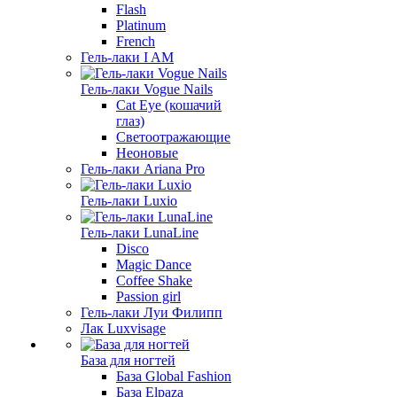
Flash
Platinum
French
Гель-лаки I AM
Гель-лаки Vogue Nails
Cat Eye (кошачий
глаз)
Светоотражающие
Неоновые
Гель-лаки Ariana Pro
Гель-лаки Luxio
Гель-лаки LunaLine
Disco
Magic Dance
Coffee Shake
Passion girl
Гель-лаки Луи Филипп
Лак Luxvisage
База для ногтей
База Global Fashion
База Elpaza