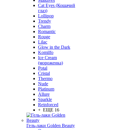
Maldives
Cat Eyes (Кошачий
глаз)
Lollipop
Trendy
Charm
Romantic
Rouge
Lilac
Glow in the Dark
Komilfo
Ice Cream
(мороженка)
Potal
Cristal
Thermo
Nude
Platinum
Allure
Sparkle
Reinforced
+ ЕЩЕ 16
Гель-лаки Golden Beauty