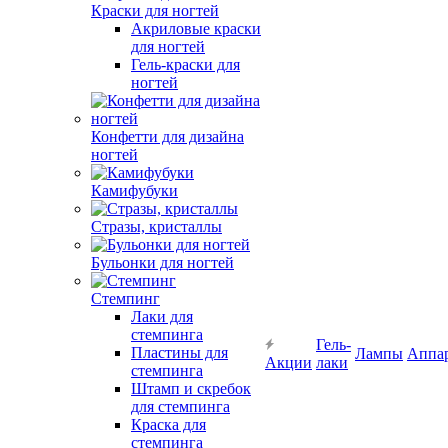
Краски для ногтей
Акриловые краски
для ногтей
Гель-краски для
ногтей
Конфетти для дизайна
ногтей
Камифубуки
Стразы, кристаллы
Бульонки для ногтей
Стемпинг
Лаки для
стемпинга
Гель-
Пластины для
Лампы
Аппа
Акции
лаки
стемпинга
Штамп и скребок
для стемпинга
Краска для
стемпинга