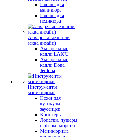
Пленка для
маникюра
Пленка для
педикюра
Акварельные капли
(аква дизайн)
Акварельные
капли LAK'U
Акварельные
капли Dona
Jerdona
Инструменты
маникюрные
Ножи для
кутикулы,
заусенцев
Книпсеры
Лопатки, пушеры,
шаберы, кюретки
Маникюрные
кусачки для