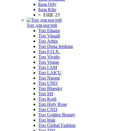
База Orly
База Klio
+ ЕЩЕ 23
Топ для ногтей
Топ Elpaza
Топ Vinsall
Топ Arbix
Топ Dona Jerdona
Топ F.O.X.
Топ Vivido
Топ Vogue
Топ I AM
Топ LAK'U
Топ Naomi
Топ UNO
Топ Bluesky
Топ SH
Топ Kodi
Топ Holy Rose
Топ CND
Топ Golden Beauty
Топ Irisk
Топ Global Fashion
Топ THL