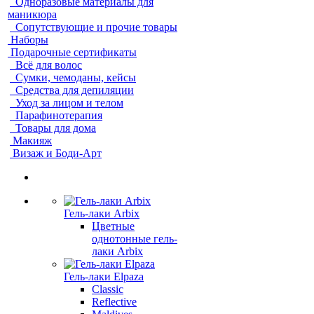
Одноразовые материалы для
маникюра
Сопутствующие и прочие товары
Наборы
Подарочные сертификаты
Всё для волос
Сумки, чемоданы, кейсы
Средства для депиляции
Уход за лицом и телом
Парафинотерапия
Товары для дома
Макияж
Визаж и Боди-Арт
Гель-лаки Arbix
Цветные
однотонные гель-
лаки Arbix
Гель-лаки Elpaza
Classic
Reflective