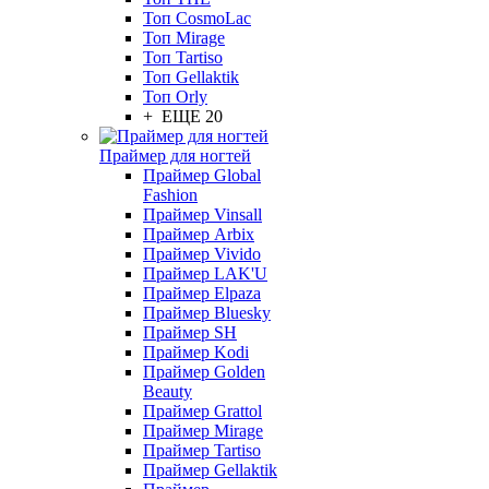
Топ CosmoLac
Топ Mirage
Топ Tartiso
Топ Gellaktik
Топ Orly
+ ЕЩЕ 20
Праймер для ногтей
Праймер Global
Fashion
Праймер Vinsall
Праймер Arbix
Праймер Vivido
Праймер LAK'U
Праймер Elpaza
Праймер Bluesky
Праймер SH
Праймер Kodi
Праймер Golden
Beauty
Праймер Grattol
Праймер Mirage
Праймер Tartiso
Праймер Gellaktik