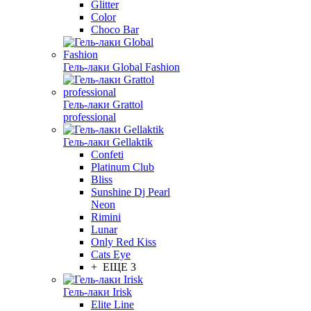
Glitter
Color
Choco Bar
Гель-лаки Global Fashion
Гель-лаки Grattol
professional
Гель-лаки Gellaktik
Confeti
Platinum Club
Bliss
Sunshine Dj Pearl
Neon
Rimini
Lunar
Only Red Kiss
Cats Eye
+ ЕЩЕ 3
Гель-лаки Irisk
Elite Line