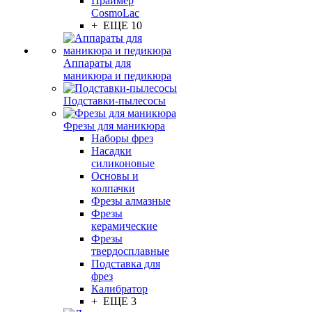
Праймер
CosmoLac
+ ЕЩЕ 10
Аппараты для
маникюра и педикюра
Подставки-пылесосы
Фрезы для маникюра
Наборы фрез
Насадки
силиконовые
Основы и
колпачки
Фрезы алмазные
Фрезы
керамические
Фрезы
твердосплавные
Подставка для
фрез
Калибратор
+ ЕЩЕ 3