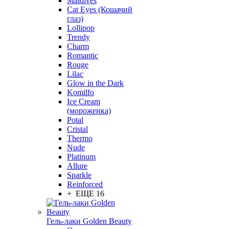
Maldives
Cat Eyes (Кошачий
глаз)
Lollipop
Trendy
Charm
Romantic
Rouge
Lilac
Glow in the Dark
Komilfo
Ice Cream
(мороженка)
Potal
Cristal
Thermo
Nude
Platinum
Allure
Sparkle
Reinforced
+ ЕЩЕ 16
Гель-лаки Golden Beauty