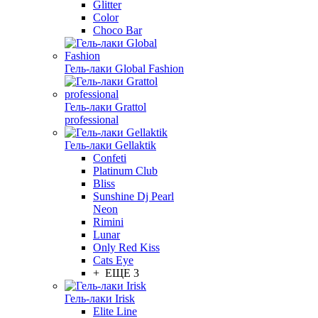
Glitter
Color
Choco Bar
Гель-лаки Global Fashion
Гель-лаки Grattol
professional
Гель-лаки Gellaktik
Confeti
Platinum Club
Bliss
Sunshine Dj Pearl
Neon
Rimini
Lunar
Only Red Kiss
Cats Eye
+ ЕЩЕ 3
Гель-лаки Irisk
Elite Line