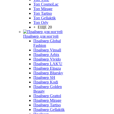
Топ CosmoLac
Топ Mirage
Топ Tartiso
Топ Gellaktik
Топ Orly
+ ЕЩЕ 20
Праймер для ногтей
Праймер Global
Fashion
Праймер Vinsall
Праймер Arbix
Праймер Vivido
Праймер LAK'U
Праймер Elpaza
Праймер Bluesky
Праймер SH
Праймер Kodi
Праймер Golden
Beauty
Праймер Grattol
Праймер Mirage
Праймер Tartiso
Праймер Gellaktik