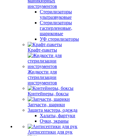
маникюрных
инструментов
Стерилизаторы
ультразвуковые
Стерилизаторы
гасперленовые,
шариковые
УФ стерилизаторы
Крафт-пакеты
Жидкости для
стерилизации
инструментов
Контейнеры, боксы
Запчасти, шарики
Защита мастера, одежда
Халаты, фартуки
Очки, экраны
Антисептики для рук