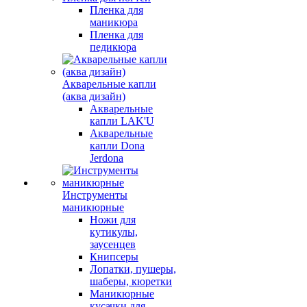
Пленка для
маникюра
Пленка для
педикюра
Акварельные капли
(аква дизайн)
Акварельные
капли LAK'U
Акварельные
капли Dona
Jerdona
Инструменты
маникюрные
Ножи для
кутикулы,
заусенцев
Книпсеры
Лопатки, пушеры,
шаберы, кюретки
Маникюрные
кусачки для