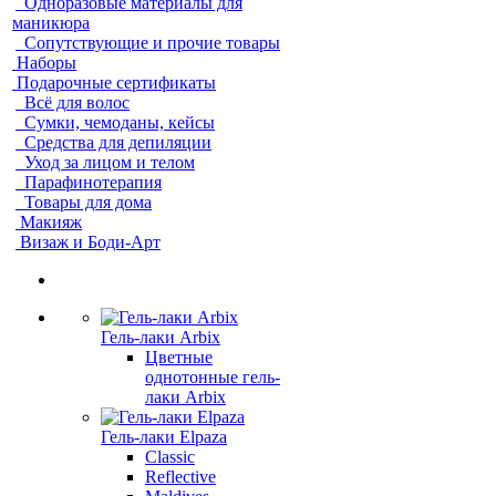
Одноразовые материалы для
маникюра
Сопутствующие и прочие товары
Наборы
Подарочные сертификаты
Всё для волос
Сумки, чемоданы, кейсы
Средства для депиляции
Уход за лицом и телом
Парафинотерапия
Товары для дома
Макияж
Визаж и Боди-Арт
Гель-лаки Arbix
Цветные
однотонные гель-
лаки Arbix
Гель-лаки Elpaza
Classic
Reflective