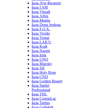
База Луи Филипп
База I AM
База Vinsall
База Arbix
База Manita
База Dona Jerdona
База F.O.X.
База Vivido
База Vogue
База LAK'U
База Kodi
База Naomi
База Irisk
База UNO
База Bluesky
База SH
База Holy Rose
База CND
База Golden Beauty
База Starlet
Professional
База THL
База CosmoLac
База Tartiso
База Gellaktik