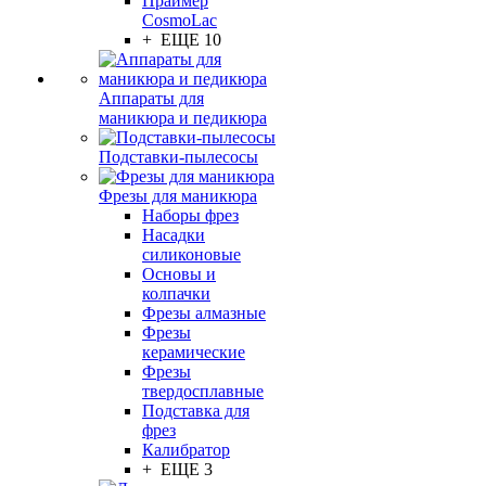
Праймер
CosmoLac
+ ЕЩЕ 10
Аппараты для
маникюра и педикюра
Подставки-пылесосы
Фрезы для маникюра
Наборы фрез
Насадки
силиконовые
Основы и
колпачки
Фрезы алмазные
Фрезы
керамические
Фрезы
твердосплавные
Подставка для
фрез
Калибратор
+ ЕЩЕ 3