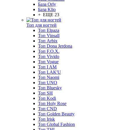
База Orly
База Klio
+ ЕЩЕ 23
Топ для ногтей
Топ Elpaza
Топ Vinsall
Топ Arbix
Топ Dona Jerdona
Топ F.O.X.
Топ Vivido
Топ Vogue
Топ I AM
Топ LAK'U
Топ Naomi
Топ UNO
Топ Bluesky
Топ SH
Топ Kodi
Топ Holy Rose
Топ CND
Топ Golden Beauty
Топ Irisk
Топ Global Fashion
Топ THL