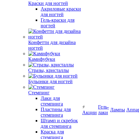
Краски для ногтей
Акриловые краски
для ногтей
Гель-краски для
ногтей
Конфетти для дизайна
ногтей
Камифубуки
Стразы, кристаллы
Бульонки для ногтей
Стемпинг
Лаки для
стемпинга
Гель-
Пластины для
Лампы
Аппа
Акции
лаки
стемпинга
Штамп и скребок
для стемпинга
Краска для
стемпинга