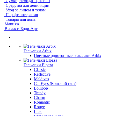
Сумки, чемоданы, кейсы
Средства для депиляции
Уход за лицом и телом
Парафинотерапия
Товары для дома
Макияж
Визаж и Боди-Арт
Гель-лаки Arbix
Цветные однотонные гель-лаки Arbix
Гель-лаки Elpaza
Classic
Reflective
Maldives
Cat Eyes (Кошачий глаз)
Lollipop
Trendy
Charm
Romantic
Rouge
Lilac